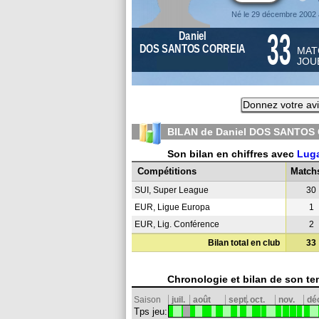
Né le 29 décembre 2002 
33
Daniel
DOS SANTOS CORREIA
MAT
JOU
Donnez votre av
BILAN de Daniel DOS SANTOS 
Son bilan en chiffres avec
Lug
Compétitions
Match
SUI, Super League
30
EUR, Ligue Europa
1
EUR, Lig. Conférence
2
Bilan total en club
33
Chronologie et bilan de son te
Saison
juil.
août
sept.
oct.
nov.
dé
Tps jeu: