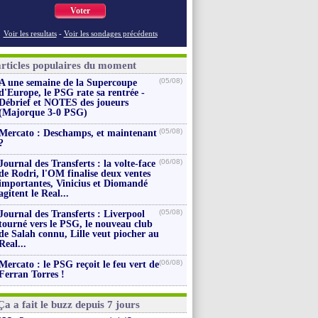
Voter
Voir les resultats
-
Voir les sondages précédents
articles populaires du moment
(05/08)
A une semaine de la Supercoupe
d'Europe, le PSG rate sa rentrée -
Débrief et NOTES des joueurs
(Majorque 3-0 PSG)
(05/08)
Mercato : Deschamps, et maintenant
?
(06/08)
Journal des Transferts : la volte-face
de Rodri, l'OM finalise deux ventes
importantes, Vinicius et Diomandé
agitent le Real...
(05/08)
Journal des Transferts : Liverpool
tourné vers le PSG, le nouveau club
de Salah connu, Lille veut piocher au
Real...
(06/08)
Mercato : le PSG reçoit le feu vert de
Ferran Torres !
Ça a fait le buzz depuis 7 jours