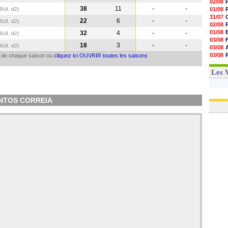
02/08
38
11
-
-
(SUI, d2)
01/08
31/07
22
6
-
-
(SUI, d2)
02/08
01/08
32
4
-
-
(SUI, d2)
03/08
18
3
-
-
(SUI, d2)
03/08
03/08
il de chaque saison ou
cliquez ici OUVRIR toutes les saisons
03/08
31/07
Les 
SANTOS CORREIA