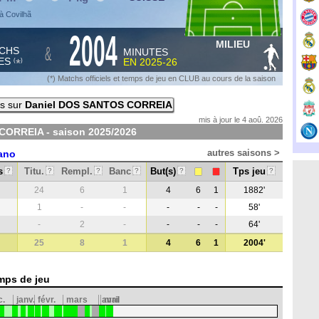
à Covilhã
2004
MILIEU
&
CHS
MINUTES
ES
EN
2025-26
*
(
)
(*) Matchs officiels et temps de jeu en CLUB au cours de la saison
is sur
Daniel DOS SANTOS CORREIA
mis à jour le 4 aoû. 2026
CORREIA - saison
2025/2026
autres saisons >
ano
s
Titu.
Rempl.
Banc
But(s)
Tps jeu
?
?
?
?
?
?
24
6
1
4
6
1
1882'
1
-
-
-
-
-
58'
-
2
-
-
-
-
64'
25
8
1
4
6
1
2004'
mps de jeu
c.
janv.
févr.
mars
avril
mai