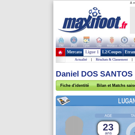
A r
OM
PSG
Lyon
Lille
Monaco
Chelsea
Ma
+ de clubs
Mercato
Ligue 1
L2/Coupes
Etran
Actualité
|
Résultats & Classement
|
Daniel DOS SANTOS
Fiche d'identité
Bilan et Matchs sai
LUGA
AGE
TA
23
ans