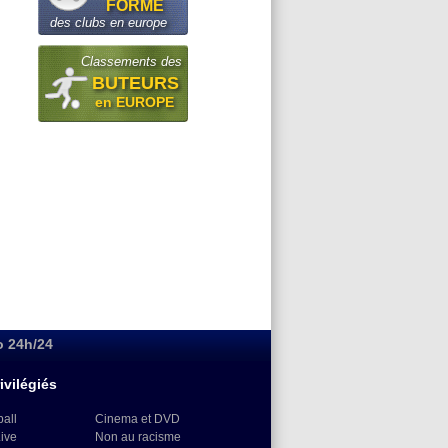
FORME
des clubs en europe
Classements des
BUTEURS
en EUROPE
o 24h/24
ivilégiés
ball
Cinema et DVD
Live
Non au racisme