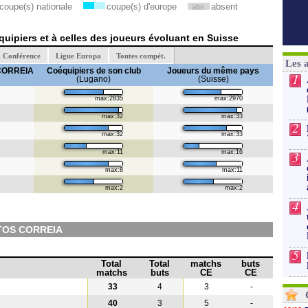
coupe(s) nationale
coupe(s) d'europe
absent
abs.
uipiers et à celles des joueurs évoluant en Suisse
. Conférence
Ligue Europa
Toutes compét.
Les 
CORREIA
Coéquipiers de son club
Joueurs du même pays
1
(Lugano)
(Suisse)
max:2835
max:2970
max:32
max:33
2
max:32
max:33
max:11
max:16
3
max:8
max:11
max:2
max:2
4
NTOS CORREIA
5
Total
Total
matchs
buts
matchs
buts
CE
CE
33
4
3
-
40
3
5
-