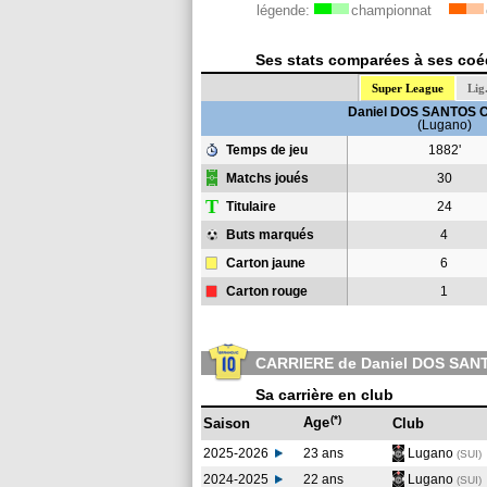
légende:
championnat
Ses stats comparées à ses coéq
Super League
Lig
Daniel DOS SANTOS 
(Lugano)
Temps de jeu
1882'
Matchs joués
30
T
Titulaire
24
Buts marqués
4
Carton jaune
6
Carton rouge
1
CARRIERE de Daniel DOS SA
Sa carrière en club
(*)
Age
Saison
Club
2025-2026
23 ans
Lugano
(SUI)
2024-2025
22 ans
Lugano
(SUI
)