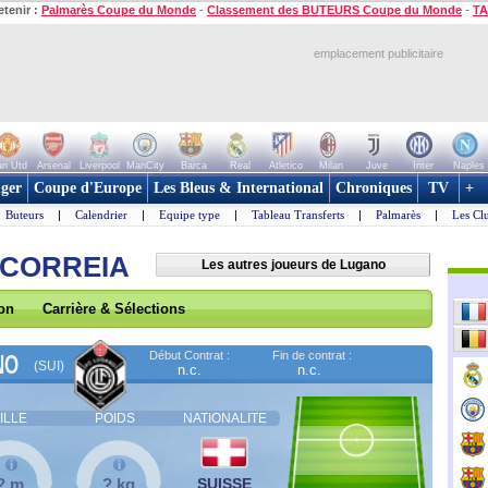
etenir :
Palmarès Coupe du Monde
-
Classement des BUTEURS Coupe du Monde
-
TA
emplacement publicitaire
n Utd
Arsenal
Liverpool
ManCity
Barca
Real
Atletico
Milan
Juve
Inter
Naples
ger
Coupe d'Europe
Les Bleus & International
Chroniques
TV
+
Buteurs
|
Calendrier
|
Equipe type
|
Tableau Transferts
|
Palmarès
|
Les Cl
 CORREIA
Les autres joueurs de Lugano
son
Carrière & Sélections
Début Contrat :
Fin de contrat :
NO
(SUI)
n.c.
n.c.
ILLE
POIDS
NATIONALITE
? m
? kg
SUISSE