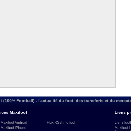
t (100% Football) : l'actualité du foot, des transferts et du mercat
ices Maxifoot
Liens pr
 Maxifoot Android
Flux RSS info foot
Liens foot
 Maxifoot iPhone
Maxifoot-