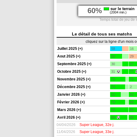
60%
sur le terrain
(2004 min.)
Temps total de jeu de 
Le détail de tous ses matchs
cliquez sur la ligne d'un mois 
Juillet 2025 (+)
58
16
Aout 2025 (+)
59
29
Septembre 2025 (+)
30
57
Octobre 2025 (+)
31
77
Novembre 2025 (+)
75
79
Décembre 2025 (+)
74
2
Janvier 2026 (+)
52
63
Février 2026 (+)
73
90
Mars 2026 (+)
90
90
Avril 2026 (+)
84
90
04/04/2026
Super League, 32e j.
11/04/2026
Super League, 33e j.