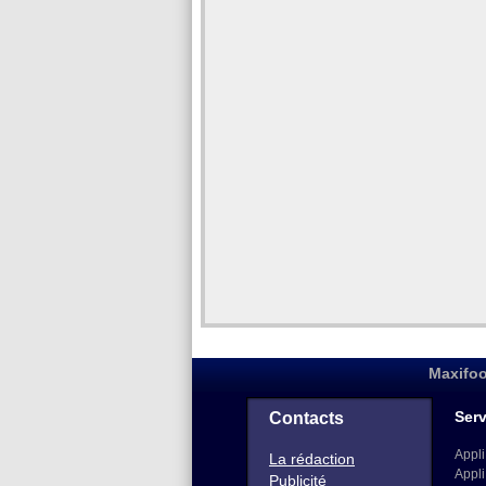
Maxifoo
Serv
Contacts
Appli
La rédaction
Appli
Publicité