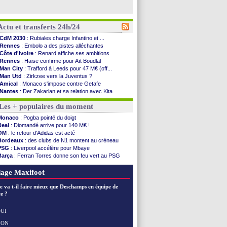
Actu et transferts 24h/24
CdM 2030
: Rubiales charge Infantino et ...
Rennes
: Embolo a des pistes alléchantes
Côte d'Ivoire
: Renard affiche ses ambitions
Rennes
: Haise confirme pour Aït Boudlal
Man City
: Trafford à Leeds pour 47 M€ (off...
Man Utd
: Zirkzee vers la Juventus ?
Amical
: Monaco s'impose contre Getafe
Nantes
: Der Zakarian et sa relation avec Kita
OM
: le club prêt à libérer Kondogbia ?
Les + populaires du moment
Monaco
: le message touchant d'Akliouche
FIFA
: Tebas en remet une couche
Monaco
: Pogba pointé du doigt
FIFA
: l'UEFA maintient la pression
Real
: Diomandé arrive pour 140 M€ !
PSG
: Tebas encense Luis Enrique
OM
: le retour d'Adidas est acté
Real
: Vinicius jusqu'en 2032 (officiel)
Bordeaux
: des clubs de N1 montent au créneau
Lyon
: Mangala va rejoindre Getafe
PSG
: Liverpool accélère pour Mbaye
OM
: une offre refusée pour Aguerd
Barça
: Ferran Torres donne son feu vert au PSG
Real
: c'est confirmé pour Vinicius
PSG
: Luis Enrique satisfait malgré tout
Troyes
: Junior Diaz jusqu'en 2030 (officiel)
Real
: une nouvelle offre pour Vinicius
age Maxifoot
PSG
: Akliouche a signé (officiel)
OM
: une offre pour Bulka
e va t-il faire mieux que Deschamps en équipe de
PSG
: contrat signé pour Akliouche
e ?
Ouganda
: Owori battu à mort à Kampala
Arsenal
: Arteta veut créer une dynastie
UI
Chelsea
: Palace a fait son offre pour Disasi
NON
Voir les brèves précédentes