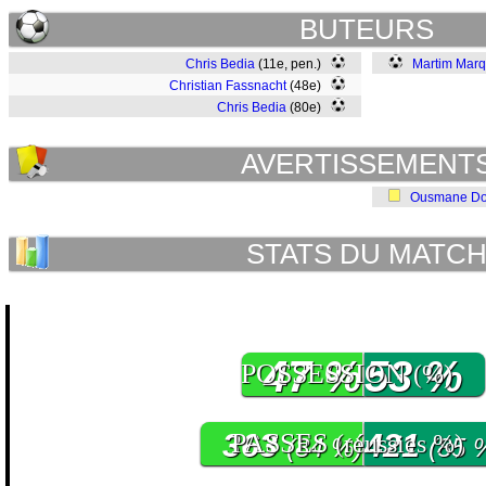
BUTEURS
Chris Bedia
(11e, pen.)
Martim Mar
Christian Fassnacht
(48e)
Chris Bedia
(80e)
AVERTISSEMENT
Ousmane D
STATS DU MATC
47 %
53 %
POSSESSION
(%)
363
PASSES
421
(réussies %)
(84 %)
(85 