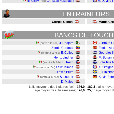
Christian Fassnacht
A. Duville
(
E. Colley
, 76e)
ENTRAINEURS
Giorgio Contini
Mattia Croc
BANCS DE TOUCH
J. Hadjam
Z. Brault-G
(entré à la 61e)
Sergio Cordova
Ezgjan Alio
E. Colley
Georgios K
(entré à la 76e)
Heinz Lindner
M. Bottani
D. Pech
Fotis Psefti
(entré à la 61e)
Felix Tsimba
Y. Cimigna
(entré à la 85e)
Lewin Blum
E. Pihlströ
S. Lauper
Kevin Beh
(entré à la 76e)
D. Males
taille moyenne des titulaires (cm) :
186,0
182,3
: taille moye
age moyen des titulaires (ans) :
26,6
25,5
: age moyen de