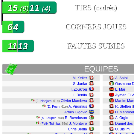
15
11
TIRS
(cadrés)
(9)
(4)
6
4
CORNERS JOUES
11
13
FAUTES SUBIES
EQUIPES
M. Keller
A. Saipi
S. Janko
Ousmane 
T. Zoukrou
L. Mai
L. Benito
Ayman El W
Olivier Mambwa
Martim Mar
(
J. Hadjam
, 61e)
A. Virginius
R. Steffen
(
D. Pech
, 61e)
(
Armin Gigovic
H. Mahmou
R. Raveloson
A. Grgic
(
S. Lauper
, 76e)
J. Monteiro
Daniel dos
(
Felix Tsimba
, 85e)
Chris Bedia
U. Bislimi