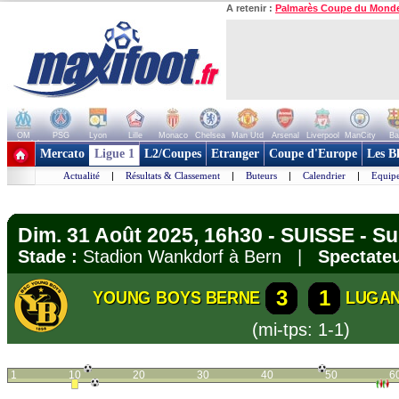
A retenir :
Palmarès Coupe du Mond
OM
PSG
Lyon
Lille
Monaco
Chelsea
Man Utd
Arsenal
Liverpool
ManCity
Ba
+ de clubs
Mercato
Ligue 1
L2/Coupes
Etranger
Coupe d'Europe
Les B
Actualité
|
Résultats & Classement
|
Buteurs
|
Calendrier
|
Equipe
Dim. 31 Août 2025, 16h30 - SUISSE - S
Stade :
Stadion Wankdorf à Bern |
Spectateu
3
1
YOUNG BOYS BERNE
LUGA
(mi-tps: 1-1)
1
10
20
30
40
50
6