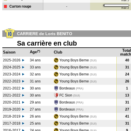
max:5
Carton rouge
-
max:2
CARRIERE de Loris BENITO
Sa carrière en club
Total
(*)
Age
Saison
Club
match
2025-2026
34 ans
Young Boys Berne
40
(SUI)
2024-2025
33 ans
Young Boys Berne
31
(SUI
)
2023-2024
32 ans
Young Boys Berne
24
(SUI
)
2022-2023
31 ans
Young Boys Berne
26
(SUI
)
2021-2022
30 ans
Bordeaux
1
(FRA
)
2021-2022
30 ans
FC Sion
13
(SUI
)
2020-2021
29 ans
Bordeaux
31
(FRA
)
2019-2020
27 ans
Bordeaux
27
(FRA
)
2018-2019
26 ans
Young Boys Berne
41
(SUI
)
2017-2018
25 ans
Young Boys Berne
31
(SUI
)
2016-2017
24 ans
Young Boys Berne
9
(SUI
)