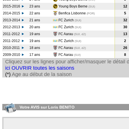
2015-2016
23 ans
Young Boys Berne
12
(SUI
)
2014-2015
22 ans
Benfica Lisbonne
5
(POR
)
2013-2014
21 ans
FC Zurich
32
(SUI
)
2012-2013
20 ans
FC Zurich
30
(SUI
)
2011-2012
19 ans
FC Aarau
13
(SUI, d2)
2011-2012
19 ans
FC Zurich
2
(SUI
)
2010-2011
18 ans
FC Aarau
26
(SUI, d2)
2009-2010
17 ans
FC Aarau
8
(SUI
)
Cliquez sur les lignes pour afficher/masquer le détai
ici OUVRIR toutes les saisons
(*)
Age au début de la saison
Votre AVIS sur Loris BENITO