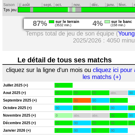
Saison
j
août
sept.
oct.
nov.
déc.
janv.
févr.
Tps jeu:
87%
sur le terrain
4%
sur le banc
(3532 min.)
(158 min.)
Temps total de jeu de son équipe (
Young
2025/2026 : 4050 minu
Le détail de tous ses matchs
cliquez sur la ligne d'un mois ou
cliquez ici pour 
les matchs (+)
Juillet 2025 (+)
90
Aout 2025 (+)
90
90
90
abs.
90
Septembre 2025 (+)
90
90
90
90
Octobre 2025 (+)
90
90
90
90
46
Novembre 2025 (+)
0
abs.
abs.
90
90
Décembre 2025 (+)
90
90
90
90
90
Janvier 2026 (+)
90
90
90
90