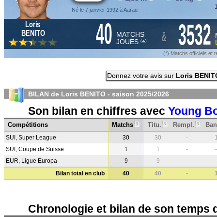
1
Né le 7 janvier 1992 à Aarau
40
3532
Loris
&
BENITO
MATCHS
JOUES
*
(
)
(*) Matchs officiels e
Donnez votre avis sur
Loris BENIT
BILAN de Loris BENITO - saison
2025/2026
Son bilan en chiffres avec
Young B
Compétitions
Matchs
Titu.
Rempl.
Ban
?
?
?
SUI, Super League
30
30
-
SUI, Coupe de Suisse
1
1
-
-
EUR, Ligue Europa
9
9
-
-
Bilan total en club
40
40
-
Chronologie et bilan de son temps 