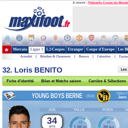
A retenir :
Palmarès Coupe du Mond
OM
PSG
Lyon
Lille
Monaco
Chelsea
Man Utd
Arsenal
Liverpool
ManCity
Ba
+ de clubs
Mercato
Ligue 1
L2/Coupes
Etranger
Coupe d'Europe
Les B
Actualité
|
Résultats & Classement
|
Buteurs
|
Calendrier
|
Equipe
32. Loris BENITO
Les 
Fiche d'identité
Bilan et Matchs saison
Carrière & Sélections
Début Co
YOUNG BOYS BERNE
(SUI)
Janv.
AGE
TAILLE
POIDS
N
34
64%
63%
ans
1,86 m
80 kg