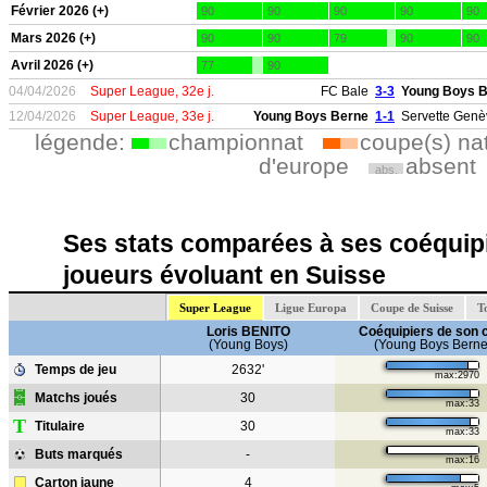
Février 2026 (+)
90
90
90
90
90
Mars 2026 (+)
90
90
79
90
90
Avril 2026 (+)
77
90
04/04/2026
Super League, 32e j.
FC Bale
3-3
Young Boys 
12/04/2026
Super League, 33e j.
Young Boys Berne
1-1
Servette Genè
légende:
championnat
coupe(s) na
d'europe
absent
abs.
Ses stats comparées à ses coéquipi
joueurs évoluant en Suisse
Super League
Ligue Europa
Coupe de Suisse
T
Loris BENITO
Coéquipiers de son 
(Young Boys)
(Young Boys Berne
Temps de jeu
2632'
max:2970
Matchs joués
30
max:33
T
Titulaire
30
max:33
Buts marqués
-
max:16
Carton jaune
4