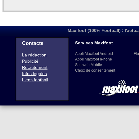
Maxifoot (100% Football) : l'actua
Services Maxifoot
Contacts
Appli Maxifoot Android
Flu
La rédaction
Appli Maxifoot iPhone
Publicité
Site web Mobile
Recrutement
Choix de consentement
Infos légales
Liens football