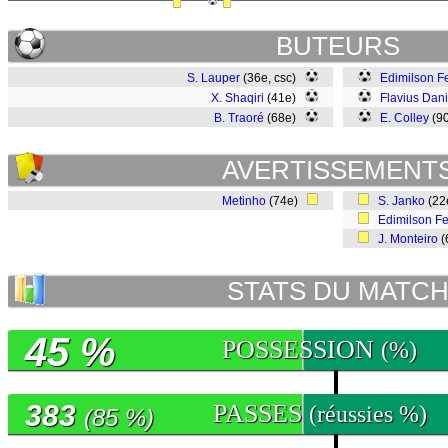
BUTEURS
S. Lauper
(36e, csc)
Edimilson F
X. Shaqiri
(41e)
Flavius Dani
B. Traoré
(68e)
E. Colley
(9
AVERTISSEMENT
Metinho
(74e)
S. Janko
(22
Edimilson F
J. Monteiro
(
STATS DU MATC
45 %
POSSESSION
(%)
383
PASSES
(réussies %)
(85 %)