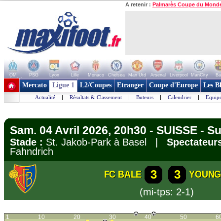
A retenir :
Palmarès Coupe du Mond
OM
PSG
Lyon
Lille
Monaco
Chelsea
Man Utd
Arsenal
Liverpool
ManCity
Ba
+ de clubs
Mercato
Ligue 1
L2/Coupes
Etranger
Coupe d'Europe
Les B
Actualité
|
Résultats & Classement
|
Buteurs
|
Calendrier
|
Equipe
Sam. 04 Avril 2026, 20h30 - SUISSE - 
Stade :
St. Jakob-Park à Basel |
Spectateurs
Fahndrich
3
3
FC BALE
YOUNG
(mi-tps: 2-1)
1
10
20
30
40
50
6