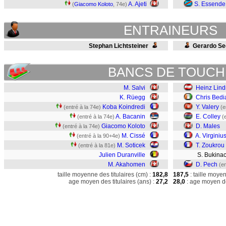
A. Ajeti
S. Essende
(
Giacomo Koloto
, 74e)
ENTRAINEURS
Stephan Lichtsteiner
Gerardo S
BANCS DE TOUCH
M. Salvi
Heinz Lind
K. Rüegg
Chris Bedi
Koba Koindredi
Y. Valery
(entré à la 74e)
(e
A. Bacanin
E. Colley
(entré à la 74e)
(
Giacomo Koloto
D. Males
(entré à la 74e)
M. Cissé
A. Virginiu
(entré à la 90+4e)
M. Soticek
T. Zoukrou
(entré à la 81e)
Julien Duranville
S. Bukina
M. Akahomen
D. Pech
(en
taille moyenne des titulaires (cm) :
182,8
187,5
: taille moye
age moyen des titulaires (ans) :
27,2
28,0
: age moyen de