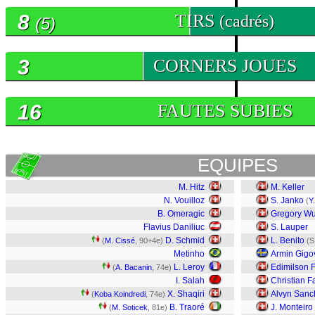
8
TIRS
(cadrés)
(5)
3
CORNERS JOUES
16
FAUTES SUBIES
EQUIPES
M. Hitz
M. Keller
N. Vouilloz
S. Janko
(
Y
B. Omeragic
Gregory Wu
Flavius Daniliuc
S. Lauper
D. Schmid
L. Benito
(
M. Cissé
, 90+4e)
(S
Metinho
Armin Gigo
L. Leroy
Edimilson 
(
A. Bacanin
, 74e)
I. Salah
Christian F
X. Shaqiri
Alvyn Sanc
(
Koba Koindredi
, 74e)
B. Traoré
J. Monteiro
(
M. Soticek
, 81e)