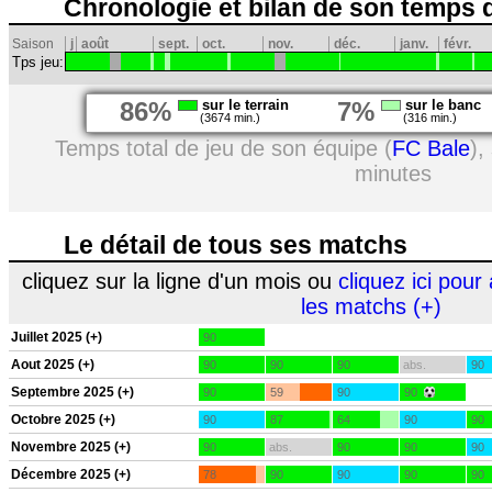
Chronologie et bilan de son temps 
Saison
j
août
sept.
oct.
nov.
déc.
janv.
févr.
Tps jeu:
86%
sur le terrain
7%
sur le banc
(3674 min.)
(316 min.)
Temps total de jeu de son équipe (
FC Bale
),
minutes
Le détail de tous ses matchs
cliquez sur la ligne d'un mois ou
cliquez ici pour 
les matchs (+)
Juillet 2025 (+)
90
Aout 2025 (+)
90
90
90
abs.
90
Septembre 2025 (+)
90
59
90
90
Octobre 2025 (+)
90
87
64
90
90
Novembre 2025 (+)
90
abs.
90
90
90
Décembre 2025 (+)
78
90
90
90
90