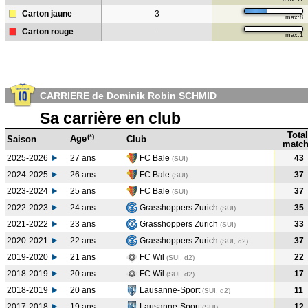
Carton jaune
3
max:8
Carton rouge
-
max:1
CARRIERE de Dominik Robin SCHMID
Sa carrière en club
Total
(*)
Age
Saison
Club
match
2025-2026
27 ans
FC Bale
43
(SUI)
2024-2025
26 ans
FC Bale
37
(SUI
)
2023-2024
25 ans
FC Bale
37
(SUI
)
2022-2023
24 ans
Grasshoppers Zurich
35
(SUI
)
2021-2022
23 ans
Grasshoppers Zurich
33
(SUI
)
2020-2021
22 ans
Grasshoppers Zurich
37
(SUI, d2)
2019-2020
21 ans
FC Wil
22
(SUI, d2)
2018-2019
20 ans
FC Wil
17
(SUI, d2)
2018-2019
20 ans
Lausanne-Sport
11
(SUI, d2)
2017-2018
19 ans
Lausanne-Sport
12
(SUI
)