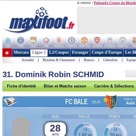
A retenir :
Palmarès Coupe du Mond
OM
PSG
Lyon
Lille
Monaco
Chelsea
Man Utd
Arsenal
Liverpool
ManCity
Ba
+ de clubs
Mercato
Ligue 1
L2/Coupes
Etranger
Coupe d'Europe
Les B
Actualité
|
Résultats & Classement
|
Buteurs
|
Calendrier
|
Equipe
31. Dominik Robin SCHMID
Fiche d'identité
Bilan et Matchs saison
Carrière & Sélections
Début Co
FC BALE
(SUI)
Août
AGE
TAILLE
POIDS
N
28
39%
17%
ans
1,82 m
70 kg