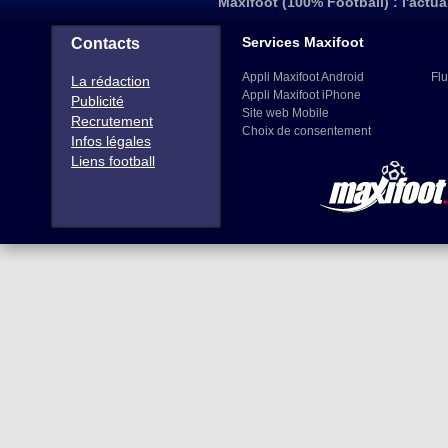
Maxifoot (100% Football) : l'actua
Services Maxifoot
Contacts
Appli Maxifoot Android
Flu
La rédaction
Appli Maxifoot iPhone
Publicité
Site web Mobile
Recrutement
Choix de consentement
Infos légales
Liens football