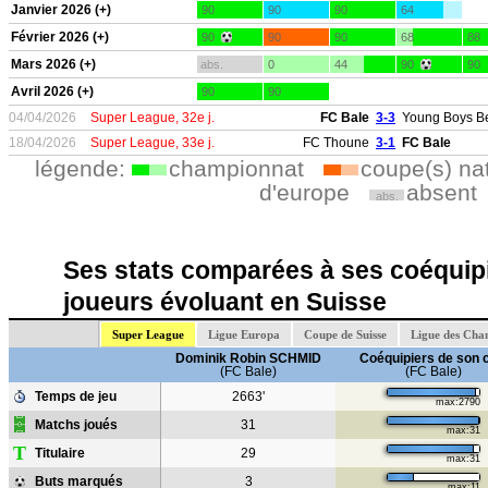
Janvier 2026 (+)
90
90
90
64
Février 2026 (+)
90
90
90
68
88
Mars 2026 (+)
abs.
0
44
90
90
Avril 2026 (+)
90
90
04/04/2026
Super League, 32e j.
FC Bale
3-3
Young Boys B
18/04/2026
Super League, 33e j.
FC Thoune
3-1
FC Bale
légende:
championnat
coupe(s) na
d'europe
absent
abs.
Ses stats comparées à ses coéquipi
joueurs évoluant en Suisse
Super League
Ligue Europa
Coupe de Suisse
Ligue des Cha
Dominik Robin SCHMID
Coéquipiers de son 
(FC Bale)
(FC Bale)
Temps de jeu
2663'
max:2790
Matchs joués
31
max:31
T
Titulaire
29
max:31
Buts marqués
3
max:11