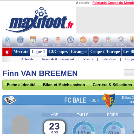
A retenir :
Palmarès Coupe du Mond
OM
PSG
Lyon
Lille
Monaco
Chelsea
Man Utd
Arsenal
Liverpool
ManCity
Ba
+ de clubs
Mercato
Ligue 1
L2/Coupes
Etranger
Coupe d'Europe
Les B
Actualité
|
Résultats & Classement
|
Buteurs
|
Calendrier
|
Equipe
Finn VAN BREEMEN
Fiche d'identité
Bilan et Matchs saison
Carrière & Sélections
Début Co
FC BALE
(SUI)
n.
AGE
TAILLE
POIDS
N
23
93%
79%
ans
1,93 m
83 kg