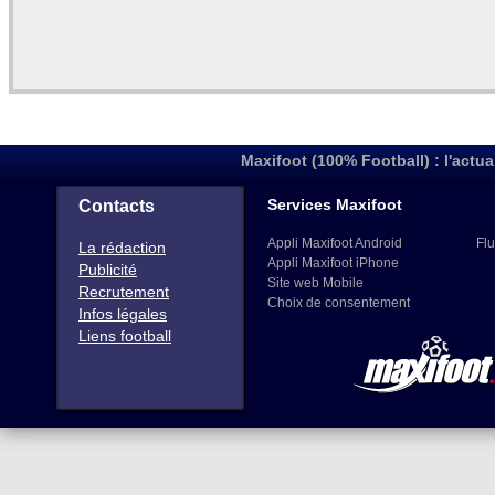
Maxifoot (100% Football) : l'actua
Services Maxifoot
Contacts
Appli Maxifoot Android
Flu
La rédaction
Appli Maxifoot iPhone
Publicité
Site web Mobile
Recrutement
Choix de consentement
Infos légales
Liens football