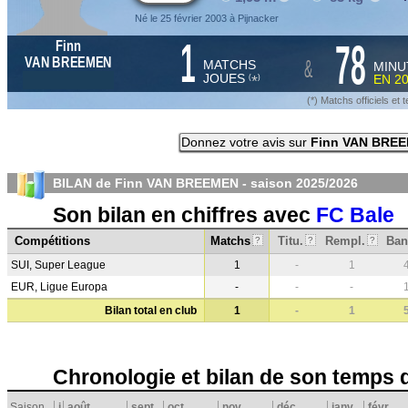
Né le 25 février 2003 à Pijnacker
1
78
Finn
&
VAN BREEMEN
MATCHS
MINU
JOUES
EN
2
*
(
)
(*) Matchs officiels e
Donnez votre avis sur
Finn VAN BRE
BILAN de Finn VAN BREEMEN - saison
2025/2026
Son bilan en chiffres avec
FC Bale
Compétitions
Matchs
Titu.
Rempl.
Ban
?
?
?
SUI, Super League
1
-
1
EUR, Ligue Europa
-
-
-
Bilan total en club
1
-
1
Chronologie et bilan de son temps 
Saison
j
août
sept.
oct.
nov.
déc.
janv.
févr.