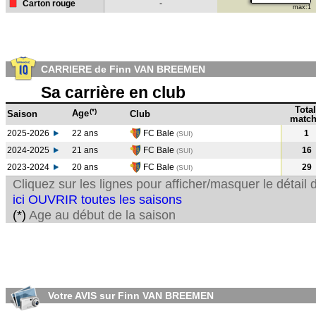
Carton rouge
-
max:1
CARRIERE de Finn VAN BREEMEN
Sa carrière en club
Total
(*)
Age
Saison
Club
match
2025-2026
22 ans
FC Bale
1
(SUI)
2024-2025
21 ans
FC Bale
16
(SUI
)
2023-2024
20 ans
FC Bale
29
(SUI
)
Cliquez sur les lignes pour afficher/masquer le détai
ici OUVRIR toutes les saisons
(*)
Age au début de la saison
Votre AVIS sur Finn VAN BREEMEN