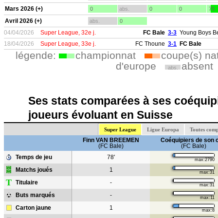
Mars 2026 (+)
0
abs.
0
0
78
Avril 2026 (+)
abs.
0
04/04/2026
Super League, 32e j.
FC Bale
3-3
Young Boys B
18/04/2026
Super League, 33e j.
FC Thoune
3-1
FC Bale
légende:
championnat
coupe(s) na
d'europe
absent
abs.
Ses stats comparées à ses coéquipi
joueurs évoluant en Suisse
Super League
Ligue Europa
Toutes comp
Finn VAN BREEMEN
Coéquipiers de son 
(FC Bale)
(FC Bale)
Temps de jeu
78'
max:2790
Matchs joués
1
max:31
T
Titulaire
-
max:31
Buts marqués
-
max:11
Carton jaune
1
max:8