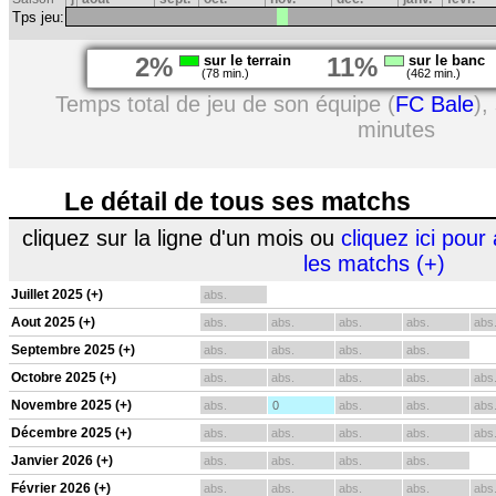
Tps jeu:
2%
sur le terrain
11%
sur le banc
(78 min.)
(462 min.)
Temps total de jeu de son équipe (
FC Bale
),
minutes
Le détail de tous ses matchs
cliquez sur la ligne d'un mois ou
cliquez ici pour 
les matchs (+)
Juillet 2025 (+)
abs.
Aout 2025 (+)
abs.
abs.
abs.
abs.
abs
Septembre 2025 (+)
abs.
abs.
abs.
abs.
Octobre 2025 (+)
abs.
abs.
abs.
abs.
abs
Novembre 2025 (+)
abs.
0
abs.
abs.
abs
Décembre 2025 (+)
abs.
abs.
abs.
abs.
abs
Janvier 2026 (+)
abs.
abs.
abs.
abs.
Février 2026 (+)
abs.
abs.
abs.
abs.
abs