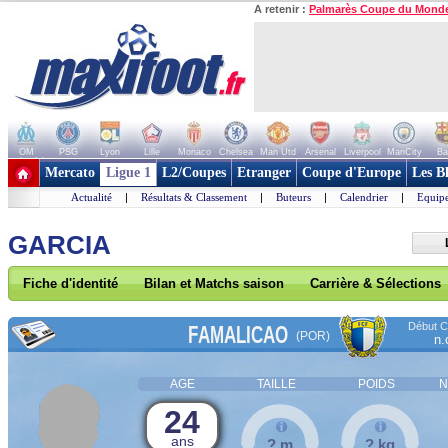
A retenir :
Palmarès Coupe du Mond
OM
PSG
Lyon
Lille
Monaco
Chelsea
Man Utd
Arsenal
Liverpool
ManCity
Ba
+ de clubs
Mercato
Ligue 1
L2/Coupes
Etranger
Coupe d'Europe
Les B
Actualité
|
Résultats & Classement
|
Buteurs
|
Calendrier
|
Equipe
GARCIA
Fiche d'identité
Bilan et Matchs saison
Carrière & Sélections
Début Co
FAMALICAO
(POR)
n.
AGE
TAILLE
POIDS
N
24
ans
? m
? kg