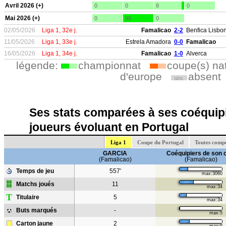
Avril 2026 (+)
0
0
8
0
Mai 2026 (+)
0
90
0
02/05/2026
Liga 1, 32e j.
Famalicao
2-2
Benfica Lisbo
11/05/2026
Liga 1, 33e j.
Estrela Amadora
0-0
Famalicao
16/05/2026
Liga 1, 34e j.
Famalicao
1-0
Alverca
légende:
championnat
coupe(s) na
d'europe
absent
abs.
Ses stats comparées à ses coéquipi
joueurs évoluant en Portugal
Liga 1
Coupe du Portugal
Toutes compé
GARCIA
Coéquipiers de son 
(Famalicao)
(Famalicao)
Temps de jeu
557'
max:3060
Matchs joués
11
max:34
T
Titulaire
5
max:34
Buts marqués
-
max:5
Carton jaune
2