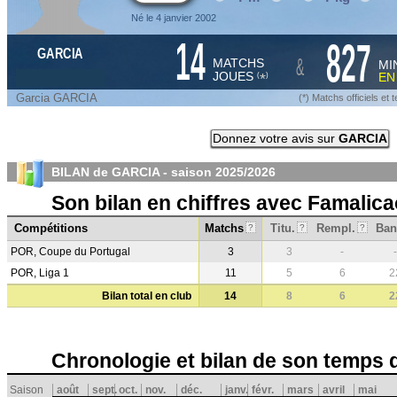
Né le 4 janvier 2002
14
827
GARCIA
&
MATCHS
MI
JOUES
E
*
(
)
Garcia GARCIA
(*) Matchs officiels e
Donnez votre avis sur
GARCIA
BILAN de GARCIA - saison
2025/2026
Son bilan en chiffres avec Famalica
Compétitions
Matchs
Titu.
Rempl.
Ban
?
?
?
POR, Coupe du Portugal
3
3
-
-
POR, Liga 1
11
5
6
2
Bilan total en club
14
8
6
2
Chronologie et bilan de son temps 
Saison
août
sept.
oct.
nov.
déc.
janv.
févr.
mars
avril
mai