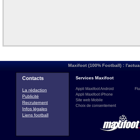
Maxifoot (100% Football) : l'actua
Services Maxifoot
Contacts
Appli Maxifoot Android
Flu
La rédaction
Appli Maxifoot iPhone
Publicité
Site web Mobile
Recrutement
Choix de consentement
Infos légales
Liens football