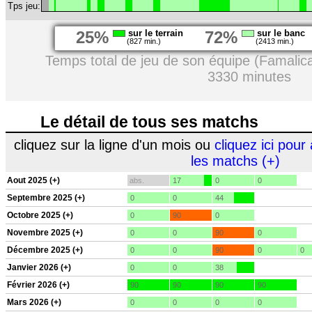
Tps jeu:
25%
sur le terrain
72%
sur le banc
(827 min.)
(2413 min.)
Temps total de jeu de son équipe (Famalic
3330 minutes
Le détail de tous ses matchs
cliquez sur la ligne d'un mois ou
cliquez ici pour 
les matchs (+)
Aout 2025 (+)
abs.
17
0
0
Septembre 2025 (+)
0
0
44
Octobre 2025 (+)
0
90
0
Novembre 2025 (+)
0
0
90
0
Décembre 2025 (+)
0
0
90
0
0
Janvier 2026 (+)
0
0
38
Février 2026 (+)
90
90
90
90
Mars 2026 (+)
0
0
0
0