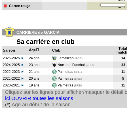
max:9
Carton rouge
-
max:1
CARRIERE de GARCIA
Sa carrière en club
Total
(*)
Age
Saison
Club
match
2025-2026
24 ans
Famalicao
14
(POR)
2024-2025
23 ans
Nacional Funchal
33
(POR
)
2022-2023
21 ans
Palmeiras
11
(BRE
)
2021-2022
20 ans
Palmeiras
5
(BRE
)
2020-2021
19 ans
Palmeiras
11
(BRE
)
Cliquez sur les lignes pour afficher/masquer le détai
ici OUVRIR toutes les saisons
(*)
Age au début de la saison