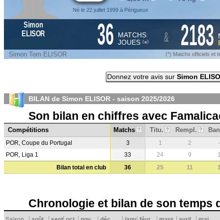
Né le 22 juillet 1999 à Périgueux
36
2183
Simon
&
ELISOR
MATCHS
JOUES
*
(
)
Simon Tom ELISOR
(*) Matchs officiels e
Donnez votre avis sur
Simon ELIS
BILAN de Simon ELISOR - saison
2025/2026
Son bilan en chiffres avec Famalica
Compétitions
Matchs
Titu.
Rempl.
Ban
?
?
?
POR, Coupe du Portugal
3
1
2
-
POR, Liga 1
33
24
9
Bilan total en club
36
25
11
Chronologie et bilan de son temps 
Saison
août
sept.
oct.
nov.
déc.
janv.
févr.
mars
avril
mai