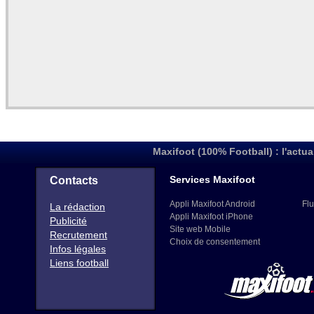
Maxifoot (100% Football) : l'actua
Services Maxifoot
Contacts
Appli Maxifoot Android
Flu
La rédaction
Appli Maxifoot iPhone
Publicité
Site web Mobile
Recrutement
Choix de consentement
Infos légales
Liens football