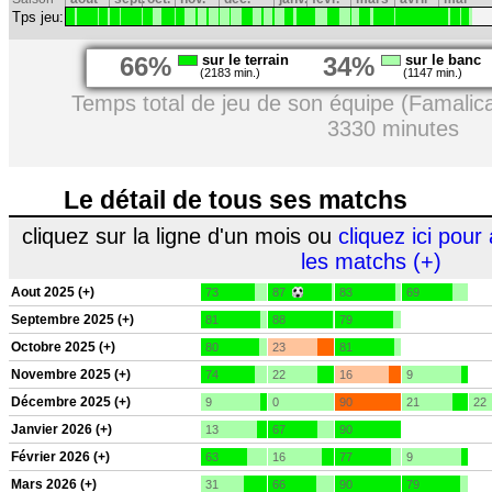
Tps jeu:
66%
sur le terrain
34%
sur le banc
(2183 min.)
(1147 min.)
Temps total de jeu de son équipe (Famalic
3330 minutes
Le détail de tous ses matchs
cliquez sur la ligne d'un mois ou
cliquez ici pour 
les matchs (+)
Aout 2025 (+)
73
87
83
69
Septembre 2025 (+)
81
88
79
Octobre 2025 (+)
80
23
81
Novembre 2025 (+)
74
22
16
9
Décembre 2025 (+)
9
0
90
21
22
Janvier 2026 (+)
13
67
90
Février 2026 (+)
63
16
77
9
Mars 2026 (+)
31
66
90
79