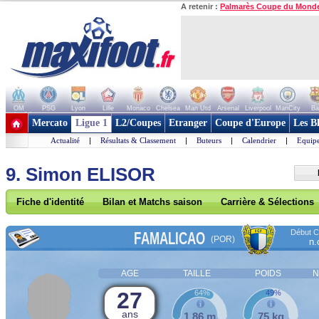
A retenir :
Palmarès Coupe du Mond
OM
PSG
Lyon
Lille
Monaco
Chelsea
Man Utd
Arsenal
Liverpool
ManCity
Ba
+ de clubs
Mercato
Ligue 1
L2/Coupes
Etranger
Coupe d'Europe
Les B
Actualité
|
Résultats & Classement
|
Buteurs
|
Calendrier
|
Equipe
9. Simon ELISOR
Fiche d'identité
Bilan et Matchs saison
Carrière & Sélections
Début Co
FAMALICAO
(POR)
n.
AGE
TAILLE
POIDS
N
27
64%
49%
ans
1,86 m
75 kg