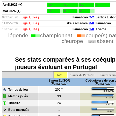
Avril 2026 (+)
90
89
89
87
Mai 2026 (+)
72
83
65
02/05/2026
Liga 1, 32e j.
Famalicao
2-2
Benfica Lisbo
11/05/2026
Liga 1, 33e j.
Estrela Amadora
0-0
Famalicao
16/05/2026
Liga 1, 34e j.
Famalicao
1-0
Alverca
légende:
championnat
coupe(s) na
d'europe
absent
abs.
Ses stats comparées à ses coéquipi
joueurs évoluant en Portugal
Liga 1
Coupe du Portugal
Toutes compé
Simon ELISOR
Coéquipiers de son 
(Famalicao)
(Famalicao)
Temps de jeu
2054'
max:3060
Matchs joués
33
max:34
T
Titulaire
24
max:34
Buts marqués
1
max:5