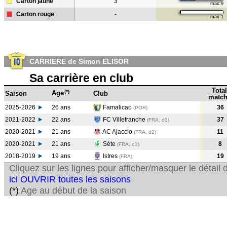
Carton jaune
3
max:9
Carton rouge
-
max:1
CARRIERE de Simon ELISOR
Sa carrière en club
Total
(*)
Age
Saison
Club
match
2025-2026
26 ans
Famalicao
36
(POR)
2021-2022
22 ans
FC Villefranche
37
(FRA, d3)
2020-2021
21 ans
AC Ajaccio
11
(FRA, d2)
2020-2021
21 ans
Sète
8
(FRA, d3)
2018-2019
19 ans
Istres
19
(FRA
)
Cliquez sur les lignes pour afficher/masquer le détai
ici OUVRIR toutes les saisons
(*)
Age au début de la saison