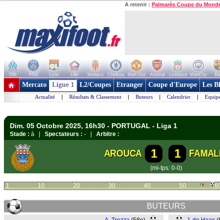
A retenir :
Palmarès Coupe du Mond
OM
PSG
Lyon
Lille
Monaco
Chelsea
Man Utd
Arsenal
Liverpool
ManCity
Ba
+ de clubs
Mercato
Ligue 1
L2/Coupes
Etranger
Coupe d'Europe
Les B
Actualité
|
Résultats & Classement
|
Buteurs
|
Calendrier
|
Equipe
Dim. 05 Octobre 2025, 16h30 - PORTUGAL - Liga 1
Stade :
à |
Spectateurs :
- |
Arbitre :
1
1
AROUCA
FAMAL
(mi-tps: 0-0)
1
10
20
30
40
50
6
BUTEURS