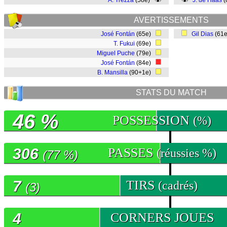
A. Trezza
(58e)
J. de Haas
(
AVERTISSEMENTS
José Fontán
(65e)
Gil Dias
(61
T. Fukui
(69e)
Miguel Puche
(79e)
José Fontán
(84e)
B. Mansilla
(90+1e)
STATS DU MATCH
46 %
POSSESSION
(%)
306
PASSES
(réussies %)
(77 %)
7
TIRS
(cadrés)
(3)
4
CORNERS JOUES