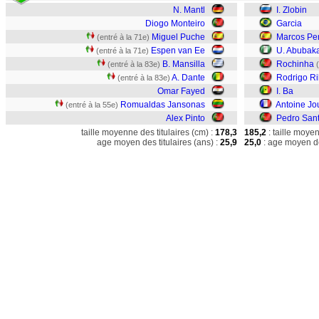
N. Mantl
I. Zlobin
Diogo Monteiro
Garcia
Miguel Puche
Marcos Pe
(entré à la 71e)
Espen van Ee
U. Abubak
(entré à la 71e)
B. Mansilla
Rochinha
(entré à la 83e)
A. Dante
Rodrigo Ri
(entré à la 83e)
Omar Fayed
I. Ba
Romualdas Jansonas
Antoine Jo
(entré à la 55e)
Alex Pinto
Pedro San
taille moyenne des titulaires (cm) :
178,3
185,2
: taille moye
age moyen des titulaires (ans) :
25,9
25,0
: age moyen de