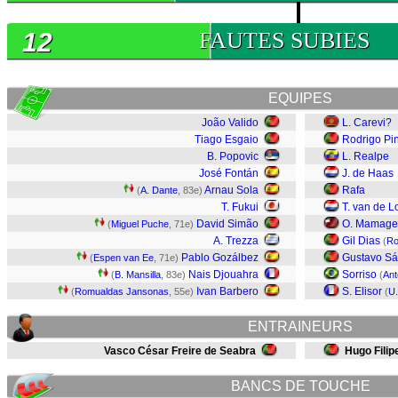
12
FAUTES SUBIES
EQUIPES
João Valido
L. Carevi?
Tiago Esgaio
Rodrigo Pi
B. Popovic
L. Realpe
José Fontán
J. de Haas
Arnau Sola
Rafa
(
A. Dante
, 83e)
T. Fukui
T. van de L
David Simão
O. Mamagei
(
Miguel Puche
, 71e)
A. Trezza
Gil Dias
(
Ro
Pablo Gozálbez
Gustavo Sá
(
Espen van Ee
, 71e)
Nais Djouahra
Sorriso
(
B. Mansilla
, 83e)
(
Ant
Ivan Barbero
S. Elisor
(
Romualdas Jansonas
, 55e)
(
U.
ENTRAINEURS
Vasco César Freire de Seabra
Hugo Filip
BANCS DE TOUCHE