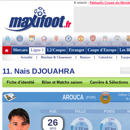
A retenir :
Palmarès Coupe du Mond
OM
PSG
Lyon
Lille
Monaco
Chelsea
Man Utd
Arsenal
Liverpool
ManCity
Ba
+ de clubs
Mercato
Ligue 1
L2/Coupes
Etranger
Coupe d'Europe
Les B
Actualité
|
Résultats & Classement
|
Buteurs
|
Calendrier
|
Equipe
11. Nais DJOUAHRA
Fiche d'identité
Bilan et Matchs saison
Carrière & Sélections
Début Co
AROUCA
(POR)
n.
AGE
TAILLE
POIDS
N
26
6%
13%
ans
1,72 m
67 kg