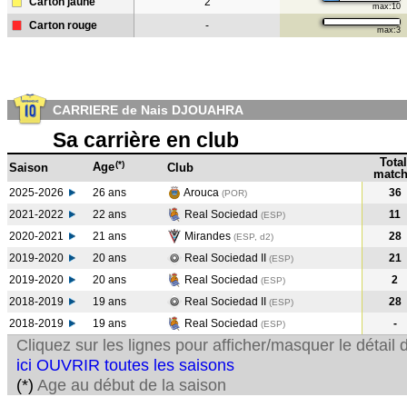
Carton jaune
2
max:10
Carton rouge
-
max:3
CARRIERE de Nais DJOUAHRA
Sa carrière en club
Total
(*)
Age
Saison
Club
match
2025-2026
26 ans
Arouca
36
(POR)
2021-2022
22 ans
Real Sociedad
11
(ESP
)
2020-2021
21 ans
Mirandes
28
(ESP, d2)
2019-2020
20 ans
Real Sociedad II
21
(ESP
)
2019-2020
20 ans
Real Sociedad
2
(ESP
)
2018-2019
19 ans
Real Sociedad II
28
(ESP
)
2018-2019
19 ans
Real Sociedad
-
(ESP
)
Cliquez sur les lignes pour afficher/masquer le détai
ici OUVRIR toutes les saisons
(*)
Age au début de la saison