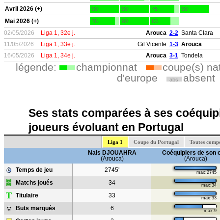
Avril 2026 (+)
90
90
75
90
Mai 2026 (+)
76
90
63
02/05/2026
Liga 1, 32e j.
Arouca
2-2
Santa Clara
11/05/2026
Liga 1, 33e j.
Gil Vicente
1-3
Arouca
16/05/2026
Liga 1, 34e j.
Arouca
3-1
Tondela
légende:
championnat
coupe(s) na
d'europe
absent
abs.
Ses stats comparées à ses coéquipi
joueurs évoluant en Portugal
Liga 1
Coupe du Portugal
Toutes compé
Nais DJOUAHRA
Coéquipiers de son 
(Arouca)
(Arouca)
Temps de jeu
2745'
max:2745
Matchs joués
34
max:34
T
Titulaire
33
max:33
Buts marqués
6
max:9