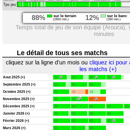
Tps jeu:
88%
sur le terrain
12%
sur le banc
(2850 min.)
(390 min.)
Temps total de jeu de son équipe (Arouca),
minutes
Le détail de tous ses matchs
cliquez sur la ligne d'un mois ou
cliquez ici pour 
les matchs (+)
Aout 2025 (+)
71
63
90
76
Septembre 2025 (+)
64
84
65
Octobre 2025 (+)
83
15
28
Novembre 2025 (+)
90
90
90
Décembre 2025 (+)
90
90
85
87
83
Janvier 2026 (+)
79
84
90
90
Février 2026 (+)
89
90
65
90
Mars 2026 (+)
90
75
90