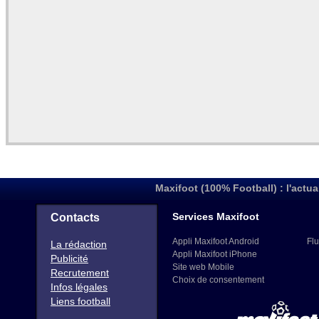
Maxifoot (100% Football) : l'actua
Services Maxifoot
Contacts
Appli Maxifoot Android
Flu
La rédaction
Appli Maxifoot iPhone
Publicité
Site web Mobile
Recrutement
Choix de consentement
Infos légales
Liens football