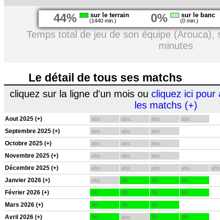
44%
sur le terrain
0%
sur le banc
(1440 min.)
(0 min.)
Temps total de jeu de son équipe (Arouca),
minutes
Le détail de tous ses matchs
cliquez sur la ligne d'un mois ou
cliquez ici pour 
les matchs (+)
Aout 2025 (+)
abs.
abs.
abs.
abs.
Septembre 2025 (+)
abs.
abs.
abs.
Octobre 2025 (+)
abs.
abs.
abs.
Novembre 2025 (+)
abs.
abs.
abs.
Décembre 2025 (+)
abs.
abs.
abs.
abs.
abs
Janvier 2026 (+)
abs.
90
90
90
Février 2026 (+)
90
90
90
90
Mars 2026 (+)
90
90
90
Avril 2026 (+)
90
abs.
90
90