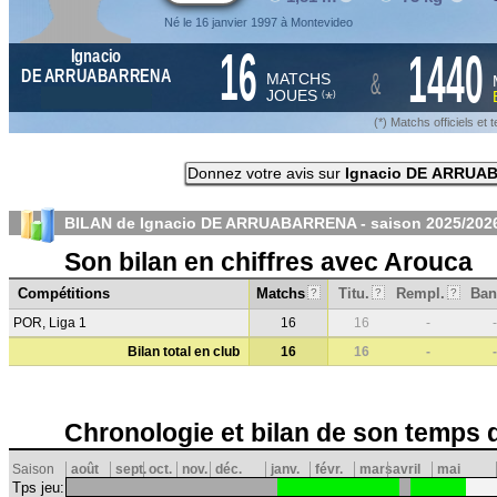
Né le 16 janvier 1997 à Montevideo
16
1440
Ignacio
&
DE ARRUABARRENA
MATCHS
JOUES
*
(
)
(*) Matchs officiels e
Donnez votre avis sur
Ignacio DE ARRUA
BILAN de Ignacio DE ARRUABARRENA - saison
2025/202
Son bilan en chiffres avec Arouca
Compétitions
Matchs
Titu.
Rempl.
Ban
?
?
?
POR, Liga 1
16
16
-
-
Bilan total en club
16
16
-
-
Chronologie et bilan de son temps 
Saison
août
sept.
oct.
nov.
déc.
janv.
févr.
mars
avril
mai
Tps jeu: