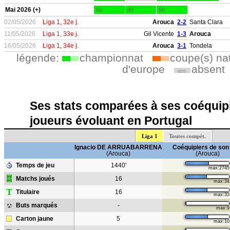
Mai 2026 (+)
90
90
90
02/05/2026
Liga 1, 32e j.
Arouca
2-2
Santa Clara
11/05/2026
Liga 1, 33e j.
Gil Vicente
1-3
Arouca
16/05/2026
Liga 1, 34e j.
Arouca
3-1
Tondela
légende:
championnat
coupe(s) na
d'europe
absent
abs.
Ses stats comparées à ses coéquipi
joueurs évoluant en Portugal
Liga 1
Toutes compét.
Ignacio DE ARRUABARRENA
Coéquipiers de son
(Arouca)
(Arouca)
Temps de jeu
1440'
max:2745
Matchs joués
16
max:34
T
Titulaire
16
max:33
Buts marqués
-
max:9
Carton jaune
5
max:10