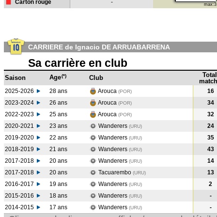
Carton rouge
-
max:3
CARRIERE de Ignacio DE ARRUABARRENA
Sa carrière en club
Total
(*)
Age
Saison
Club
match
2025-2026
28 ans
Arouca
16
(POR)
2023-2024
26 ans
Arouca
34
(POR
)
2022-2023
25 ans
Arouca
32
(POR
)
2020-2021
23 ans
Wanderers
24
(URU
)
2019-2020
22 ans
Wanderers
35
(URU
)
2018-2019
21 ans
Wanderers
43
(URU
)
2017-2018
20 ans
Wanderers
14
(URU
)
2017-2018
20 ans
Tacuarembo
13
(URU
)
2016-2017
19 ans
Wanderers
2
(URU
)
2015-2016
18 ans
Wanderers
-
(URU
)
2014-2015
17 ans
Wanderers
-
(URU
)