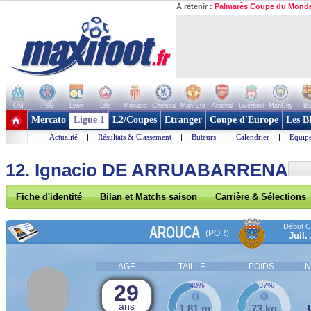
A retenir :
Palmarès Coupe du Mond
OM
PSG
Lyon
Lille
Monaco
Chelsea
Man Utd
Arsenal
Liverpool
ManCity
Ba
+ de clubs
Mercato
Ligue 1
L2/Coupes
Etranger
Coupe d'Europe
Les B
Actualité
|
Résultats & Classement
|
Buteurs
|
Calendrier
|
Equipe
12. Ignacio DE ARRUABARRENA
Fiche d'identité
Bilan et Matchs saison
Carrière & Sélections
Début Co
AROUCA
(POR)
Juil.
AGE
TAILLE
POIDS
N
29
40%
37%
ans
1,81 m
73 kg