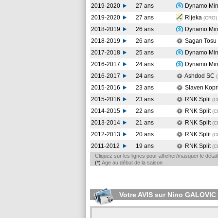
2019-2020
27 ans
Dynamo Mi
2019-2020
27 ans
Rijeka
(CRO
)
2018-2019
26 ans
Dynamo Mi
2018-2019
26 ans
Sagan Tosu
2017-2018
25 ans
Dynamo Mi
2016-2017
24 ans
Dynamo Mi
2016-2017
24 ans
Ashdod SC
2015-2016
23 ans
Slaven Kopr
2015-2016
23 ans
RNK Split
(
2014-2015
22 ans
RNK Split
(
2013-2014
21 ans
RNK Split
(
2012-2013
20 ans
RNK Split
(
2011-2012
19 ans
RNK Split
(
Cliquez sur les lignes pour afficher/masquer le déta
(*)
Age au début de la saison
Votre AVIS sur Nino GALOVIC