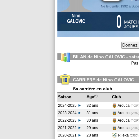
Né le 6 juillet 1992 à Sup
0
Nino
GALOVIC
MATC
JOUE
Donnez 
BILAN de Nino GALOVIC - sai
Pas 
CARRIERE de Nino GALOVIC
Sa carrière en club
(*)
Age
Saison
Club
2024-2025
32 ans
Arouca
(POR
2023-2024
31 ans
Arouca
(POR
2022-2023
30 ans
Arouca
(POR
2021-2022
29 ans
Arouca
(POR
2020-2021
28 ans
Rijeka
(CRO
)