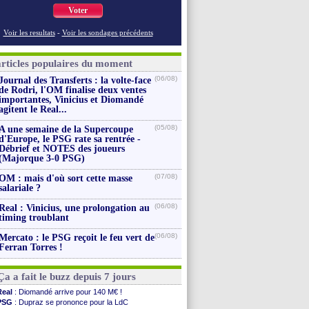
Voter
Voir les resultats
-
Voir les sondages précédents
articles populaires du moment
(06/08)
Journal des Transferts : la volte-face
de Rodri, l'OM finalise deux ventes
importantes, Vinicius et Diomandé
agitent le Real...
(05/08)
A une semaine de la Supercoupe
d'Europe, le PSG rate sa rentrée -
Débrief et NOTES des joueurs
(Majorque 3-0 PSG)
(07/08)
OM : mais d'où sort cette masse
salariale ?
(06/08)
Real : Vinicius, une prolongation au
timing troublant
(06/08)
Mercato : le PSG reçoit le feu vert de
Ferran Torres !
Ça a fait le buzz depuis 7 jours
Real
: Diomandé arrive pour 140 M€ !
PSG
: Dupraz se prononce pour la LdC