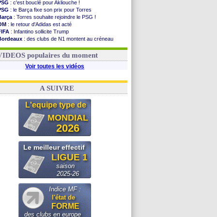
PSG
: c'est bouclé pour Akliouche !
PSG
: le Barça fixe son prix pour Torres
Barça
: Torres souhaite rejoindre le PSG !
OM
: le retour d'Adidas est acté
FIFA
: Infantino sollicite Trump
Bordeaux
: des clubs de N1 montent au créneau
Argentine
: quand Medina recadre... sa mère
Real
: le démenti de Leipzig pour Diomandé
VIDEOS populaires du moment
Voir toutes les vidéos
A SUIVRE
L'equipe type de
MONDIAL
2026
Le meilleur effectif
LIGUE 1
saison
2025-26
Indice MF :
l'état de
FORME
des clubs en europe