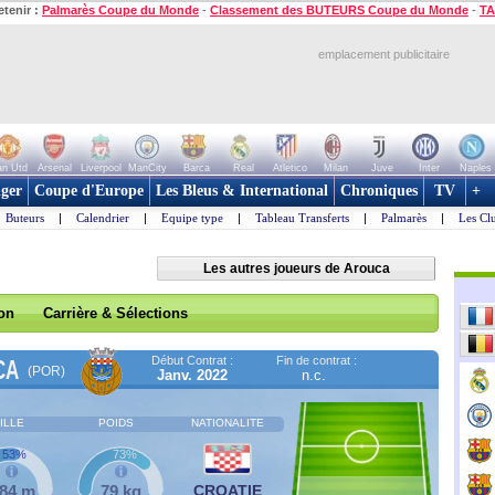
etenir :
Palmarès Coupe du Monde
-
Classement des BUTEURS Coupe du Monde
-
TA
emplacement publicitaire
n Utd
Arsenal
Liverpool
ManCity
Barca
Real
Atletico
Milan
Juve
Inter
Naples
ger
Coupe d'Europe
Les Bleus & International
Chroniques
TV
+
Buteurs
|
Calendrier
|
Equipe type
|
Tableau Transferts
|
Palmarès
|
Les Cl
Les autres joueurs de Arouca
son
Carrière & Sélections
Début Contrat :
Fin de contrat :
CA
(POR)
Janv. 2022
n.c.
ILLE
POIDS
NATIONALITE
53%
73%
,84 m
79 kg
CROATIE