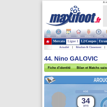
A r
OM
PSG
Lyon
Lille
Monaco
Chelsea
Ma
+ de clubs
Mercato
Ligue 1
L2/Coupes
Etran
Actualité
|
Résultats & Classement
|
44. Nino GALOVIC
Fiche d'identité
Bilan et Matchs sai
AROU
AGE
TA
34
ans
1