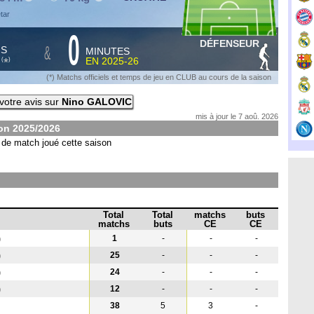
etar
0
DÉFENSEUR
&
HS
MINUTES
S
EN
2025-26
*
(
)
(*) Matchs officiels et temps de jeu en CLUB au cours de la saison
votre avis sur
Nino GALOVIC
mis à jour le 7 aoû. 2026
son
2025/2026
de match joué cette saison
Total
Total
matchs
buts
matchs
buts
CE
CE
1
-
-
-
)
25
-
-
-
)
24
-
-
-
)
12
-
-
-
)
38
5
3
-