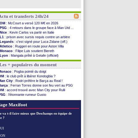
Actu et transferts 24h/24
OM
: McCourt a versé 120 M€ en 2026
PSG
: 4 retours dans le groupe face à Man Utd ...
Nice
: Kevin Carlos va partir en Italie
L1
: prison avec sursis requis contre un arbitre
Leganés
: c'est signé pour Luca Zidane (off.)
Atletico
: Ruggeri en route pour Aston Villa
Monaco
: Filipe Luis soutient Biereth
Lyon
: Mangala prêté à Getafe (officiel)
PSG
: Nsoki va signer en Croatie
Les + populaires du moment
Arsenal
: Naples vise Gabriel Jesus
Real
: Mastantuono prêté à la Fiorentina (off.)
Monaco
: Pogba pointé du doigt
Man City
: accord avec le Barça pour Rodri ?
OM
: le club prêt à libérer Kondogbia ?
Rennes
: Haise a prolongé (officiel)
Man City
: Rodri préfère le Barça au Real !
Palace
: Tomiyasu a convaincu (officiel)
Barça
: Ferran Torres donne son feu vert au PSG
OM
: B. Genesio - "ce n'est pas idéal"
OM
: accord trouvé avec Man City pour Rulli
TFC
: Sion Oppong signe pour 4 ans (officiel)
PSG
: l'étonnante rumeur Gusto
PSG
: Liverpool va proposer 115 M€ pour ...
OM
: une offre pour Bulka
Norvège
: la démission d'Infantino réclamée
Ouganda
: Owori battu à mort à Kampala
age Maxifoot
PSG
: Mbaye, deux pistes se détachent
Monaco
: Filipe Luis veut remplacer Akliouche
e va t-il faire mieux que Deschamps en équipe de
Grenade
: Luca Zidane va changer de club
e ?
Juve
: Zhegrova très clair sur son futur
OM
: Aguerd, le plan B de Naples
UI
Arsenal
: Guimarães a signé son contrat
NON
Voir les brèves précédentes