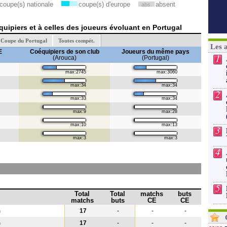
coupe(s) nationale
coupe(s) d'europe
absent
abs.
uipiers et à celles des joueurs évoluant en Portugal
Coupe du Portugal
Toutes compét.
Les 
E
Coéquipiers de son club
Joueurs du même pays
1
(Arouca)
(Portugal)
max:2745
max:3060
max:34
max:34
2
max:33
max:34
max:9
max:28
max:10
max:13
3
max:3
max:3
4
5
Total
Total
matchs
buts
matchs
buts
CE
CE
17
-
-
-
)
17
-
-
-
)