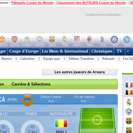
etenir :
Palmarès Coupe du Monde
-
Classement des BUTEURS Coupe du Monde
-
TA
emplacement publicitaire
n Utd
Arsenal
Liverpool
ManCity
Barca
Real
Atletico
Milan
Juve
Inter
Naples
ger
Coupe d'Europe
Les Bleus & International
Chroniques
TV
+
Buteurs
|
Calendrier
|
Equipe type
|
Tableau Transferts
|
Palmarès
|
Les Cl
Les autres joueurs de Arouca
son
Carrière & Sélections
Début Contrat :
Fin de contrat :
CA
(POR)
n.c.
n.c.
ILLE
POIDS
NATIONALITE
? m
? kg
MALI