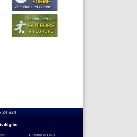
FORME
des clubs en europe
Classements des
BUTEURS
en EUROPE
o 24h/24
ivilégiés
ball
Cinema et DVD