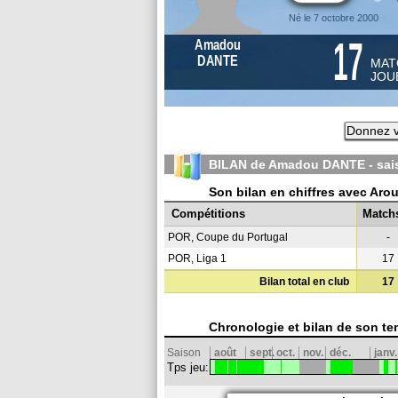
Né le 7 octobre 2000
17
Amadou
DANTE
MAT
JOU
Donnez v
BILAN de Amadou DANTE - sa
Son bilan en chiffres avec Aro
Compétitions
Match
POR, Coupe du Portugal
-
POR, Liga 1
17
Bilan total en club
17
Chronologie et bilan de son te
Saison
août
sept.
oct.
nov.
déc.
janv.
Tps jeu: