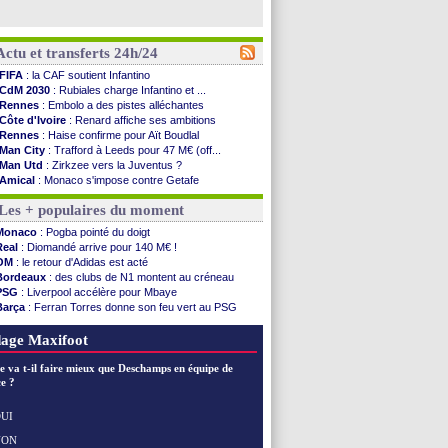
Actu et transferts 24h/24
FIFA
: la CAF soutient Infantino
CdM 2030
: Rubiales charge Infantino et ...
Rennes
: Embolo a des pistes alléchantes
Côte d'Ivoire
: Renard affiche ses ambitions
Rennes
: Haise confirme pour Aït Boudlal
Man City
: Trafford à Leeds pour 47 M€ (off...
Man Utd
: Zirkzee vers la Juventus ?
Amical
: Monaco s'impose contre Getafe
Nantes
: Der Zakarian et sa relation avec Kita
Les + populaires du moment
OM
: le club prêt à libérer Kondogbia ?
Monaco
: le message touchant d'Akliouche
Monaco
: Pogba pointé du doigt
FIFA
: Tebas en remet une couche
Real
: Diomandé arrive pour 140 M€ !
FIFA
: l'UEFA maintient la pression
OM
: le retour d'Adidas est acté
PSG
: Tebas encense Luis Enrique
Bordeaux
: des clubs de N1 montent au créneau
Real
: Vinicius jusqu'en 2032 (officiel)
PSG
: Liverpool accélère pour Mbaye
Lyon
: Mangala va rejoindre Getafe
Barça
: Ferran Torres donne son feu vert au PSG
OM
: une offre refusée pour Aguerd
PSG
: Luis Enrique satisfait malgré tout
Real
: c'est confirmé pour Vinicius
Man City
: Rodri préfère le Barça au Real !
age Maxifoot
Troyes
: Junior Diaz jusqu'en 2030 (officiel)
PSG
: Akliouche a signé (officiel)
e va t-il faire mieux que Deschamps en équipe de
OM
: une offre pour Bulka
e ?
PSG
: contrat signé pour Akliouche
Ouganda
: Owori battu à mort à Kampala
UI
Arsenal
: Arteta veut créer une dynastie
NON
Voir les brèves précédentes