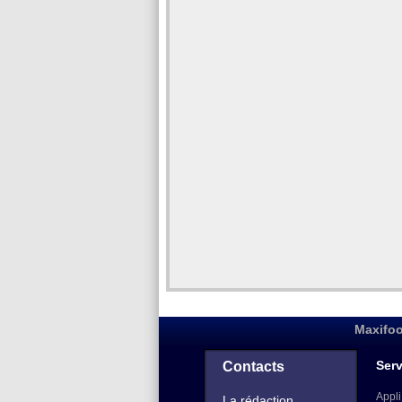
Maxifoo
Serv
Contacts
Appli
La rédaction