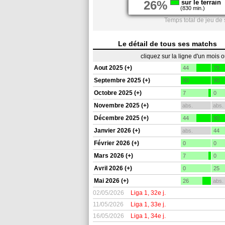
26%
sur le terrain
(830 min.)
Temps total de jeu de
Le détail de tous ses matchs
cliquez sur la ligne d'un mois 
Aout 2025 (+)
44
78
Septembre 2025 (+)
90
90
Octobre 2025 (+)
7
0
Novembre 2025 (+)
abs.
abs.
Décembre 2025 (+)
44
90
Janvier 2026 (+)
abs.
44
Février 2026 (+)
0
0
Mars 2026 (+)
7
0
Avril 2026 (+)
0
25
Mai 2026 (+)
26
abs.
02/05/2026
Liga 1, 32e j.
11/05/2026
Liga 1, 33e j.
16/05/2026
Liga 1, 34e j.