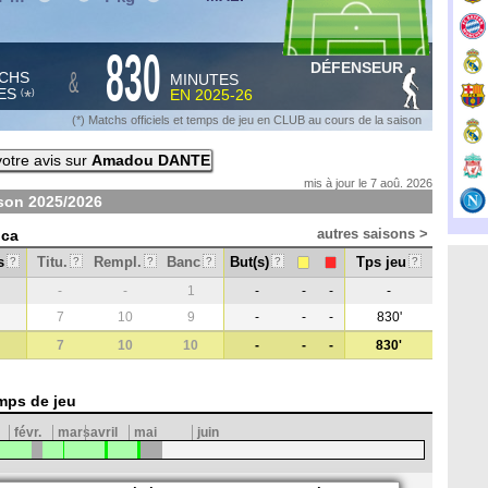
830
DÉFENSEUR
&
CHS
MINUTES
ES
EN
2025-26
*
(
)
(*) Matchs officiels et temps de jeu en CLUB au cours de la saison
otre avis sur
Amadou DANTE
mis à jour le 7 aoû. 2026
ison
2025/2026
autres saisons >
uca
s
Titu.
Rempl.
Banc
But(s)
Tps jeu
?
?
?
?
?
?
-
-
1
-
-
-
-
7
10
9
-
-
-
830'
7
10
10
-
-
-
830'
mps de jeu
févr.
mars
avril
mai
juin