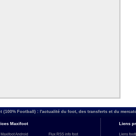
t (100% Football) : l'actualité du foot, des transferts et du mercat
ices Maxifoot
Liens pr
 Maxifoot Android
Flux RSS info foot
Liens foot