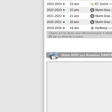
2023-2024
23 ans
FC Zurich
(S
2022-2023
22 ans
Sturm Graz
2021-2022
21 ans
Sturm Graz
2020-2021
20 ans
Sturm Graz
2019-2020
19 ans
Hartberg
(A
Cliquez sur les lignes pour afficher/masquer le déta
(*)
Age au début de la saison
Votre AVIS sur Amadou DANT