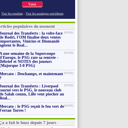
Voter
Voir les resultats
-
Voir les sondages précédents
articles populaires du moment
(06/08)
Journal des Transferts : la volte-face
de Rodri, l'OM finalise deux ventes
importantes, Vinicius et Diomandé
agitent le Real...
(05/08)
A une semaine de la Supercoupe
d'Europe, le PSG rate sa rentrée -
Débrief et NOTES des joueurs
(Majorque 3-0 PSG)
(05/08)
Mercato : Deschamps, et maintenant
?
(05/08)
Journal des Transferts : Liverpool
tourné vers le PSG, le nouveau club
de Salah connu, Lille veut piocher au
Real...
(06/08)
Mercato : le PSG reçoit le feu vert de
Ferran Torres !
Ça a fait le buzz depuis 7 jours