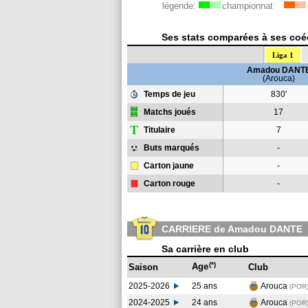
légende:
championnat
Ses stats comparées à ses coéq
Liga 1
Amadou DANT
(Arouca)
Temps de jeu
830'
Matchs joués
17
T
Titulaire
7
Buts marqués
-
Carton jaune
-
Carton rouge
-
CARRIERE de Amadou DANTE
Sa carrière en club
(*)
Age
Saison
Club
2025-2026
25 ans
Arouca
(POR
2024-2025
24 ans
Arouca
(POR