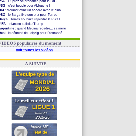
PSG
: Dupraz se prononce pour la LdC
PSG
: c'est bouclé pour Akliouche !
OM
: Meunier avait un accord avec le club
PSG
: le Barça fixe son prix pour Torres
Barça
: Torres souhaite rejoindre le PSG !
FIFA
: Infantino sollicite Trump
Argentine
: quand Medina recadre... sa mère
Real
: le démenti de Leipzig pour Diomandé
OM
: Paixão attire un 2e club anglais
FIFA
: le conseiller d'Infantino démissionne !
VIDEOS populaires du moment
Voir toutes les vidéos
A SUIVRE
L'equipe type de
MONDIAL
2026
Le meilleur effectif
LIGUE 1
saison
2025-26
Indice MF :
l'état de