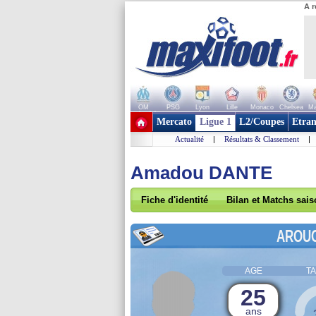
A r
OM
PSG
Lyon
Lille
Monaco
Chelsea
Ma
+ de clubs
Mercato
Ligue 1
L2/Coupes
Etran
Actualité
|
Résultats & Classement
|
Amadou DANTE
Fiche d'identité
Bilan et Matchs sai
AROU
AGE
TA
25
ans