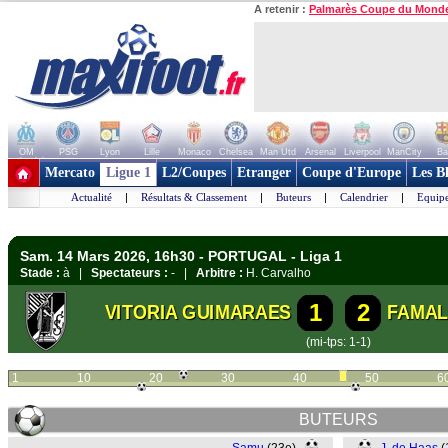
A retenir :
Palmarès Coupe du Mond
OM
PSG
Lyon
Lille
Monaco
Chelsea
Man Utd
Arsenal
Liverpool
ManCity
Ba
+ de clubs
Mercato
Ligue 1
L2/Coupes
Etranger
Coupe d'Europe
Les B
Actualité
|
Résultats & Classement
|
Buteurs
|
Calendrier
|
Equipe
Sam. 14 Mars 2026, 16h30 - PORTUGAL - Liga 1
Stade :
à |
Spectateurs :
- |
Arbitre :
H. Carvalho
1
2
VITORIA GUIMARAES
FAMAL
(mi-tps: 1-1)
1
10
20
30
40
50
6
BUTEURS