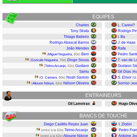
EQUIPES
Charles
L. Carevi?
Tony Strata
Rodrigo Pi
Thiago Balieiro
I. Ba
Rodrigo Abascal Barros
J. de Haas
João Mendes
Rafa
Beni
Pedro Sant
(
Miguel Nogueira
, 80e)
Diogo Sousa
T. van de L
(
Goncalo Nogueira
, 70e)
Gustavo
Gustavo Sá
(
Telmo Arcanjo
, 62e)
Samu
Gil Dias
(
Ro
Noah Saviolo
S. Elisor
(
O. Camara
, 80e)
(
U.
Nélson Oliveira
Sorriso
(
Alioune Ndoye
, 62e)
(
Ant
ENTRAINEURS
Gil Lameiras
Hugo Olive
BANCS DE TOUCHE
Diego Castillo Reyes Juan
I. Zlobin
Telmo Arcanjo
Pedro Fran
(entré à la 62e)
Alioune Ndoye
Antoine Jo
(entré à la 62e)