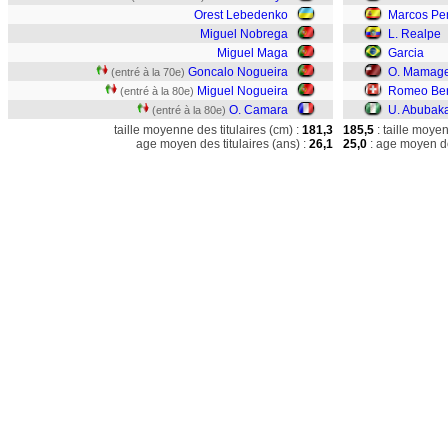
Orest Lebedenko
Marcos Pe
Miguel Nobrega
L. Realpe
Miguel Maga
Garcia
Goncalo Nogueira
O. Mamagei
(entré à la 70e)
Miguel Nogueira
Romeo Be
(entré à la 80e)
O. Camara
U. Abubak
(entré à la 80e)
taille moyenne des titulaires (cm) :
181,3
185,5
: taille moye
age moyen des titulaires (ans) :
26,1
25,0
: age moyen de