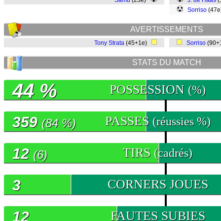
Samu
(23e)
J. de Haas
(
Sorriso
(47
AVERTISSEMENTS
Tony Strata
(45+1e)
Sorriso
(90+
STATS DU MATCH
44 %
POSSESSION
(%)
359
PASSES
(réussies %)
(84 %)
12
TIRS
(cadrés)
(6)
3
CORNERS JOUES
12
FAUTES SUBIES