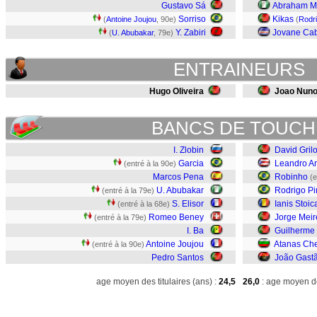
Gustavo Sá
Abraham M
Sorriso
Kikas
(
Antoine Joujou
, 90e)
(
Rodr
Y. Zabiri
Jovane Cab
(
U. Abubakar
, 79e)
ENTRAINEURS
Hugo Oliveira
Joao Nun
BANCS DE TOUCH
I. Zlobin
David Gril
Garcia
Leandro An
(entré à la 90e)
Marcos Pena
Robinho
(e
U. Abubakar
Rodrigo P
(entré à la 79e)
S. Elisor
Ianis Stoic
(entré à la 68e)
Romeo Beney
Jorge Meir
(entré à la 79e)
I. Ba
Guilherme
Antoine Joujou
Atanas Ch
(entré à la 90e)
Pedro Santos
João Gast
age moyen des titulaires (ans) :
24,5
26,0
: age moyen de