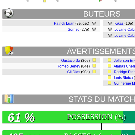
BUTEURS
Patrick Luan
(8e, csc)
Kikas
(10e)
Sorriso
(27e)
Jovane Cabr
Jovane Cabr
AVERTISSEMENT
Gustavo Sá
(36e)
Jefferson E
Romeo Beney
(84e)
Atanas Cher
Gil Dias
(90e)
Rodrigo Pin
Ianis Stoica
Guilherme M
STATS DU MATC
61 %
POSSESSION
(%)