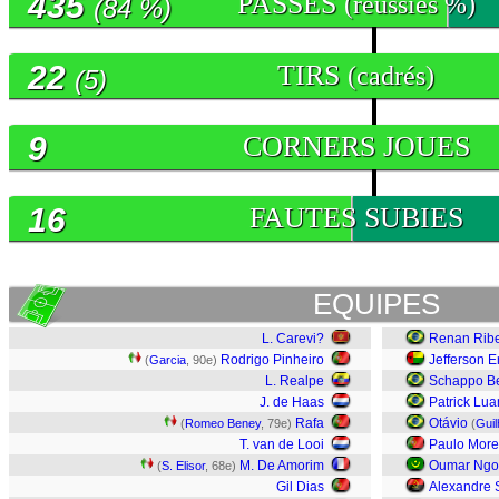
435
PASSES
(réussies %)
(84 %)
22
TIRS
(cadrés)
(5)
9
CORNERS JOUES
16
FAUTES SUBIES
EQUIPES
L. Carevi?
Renan Ribe
Rodrigo Pinheiro
Jefferson 
(
Garcia
, 90e)
L. Realpe
Schappo B
J. de Haas
Patrick Lua
Rafa
Otávio
(
Romeo Beney
, 79e)
(
Gui
T. van de Looi
Paulo More
M. De Amorim
Oumar Ng
(
S. Elisor
, 68e)
Gil Dias
Alexandre 