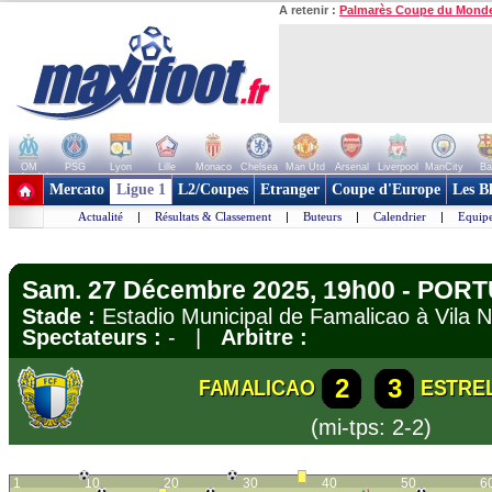
A retenir :
Palmarès Coupe du Mond
OM
PSG
Lyon
Lille
Monaco
Chelsea
Man Utd
Arsenal
Liverpool
ManCity
Ba
+ de clubs
Mercato
Ligue 1
L2/Coupes
Etranger
Coupe d'Europe
Les B
Actualité
|
Résultats & Classement
|
Buteurs
|
Calendrier
|
Equipe
Sam. 27 Décembre 2025, 19h00 - PORT
Stade :
Estadio Municipal de Famalicao à Vila
Spectateurs :
- |
Arbitre :
2
3
FAMALICAO
ESTRE
(mi-tps: 2-2)
1
10
20
30
40
50
6