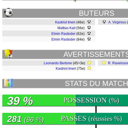
BUTEURS
Kastriot Imeri
(46e)
A. Virginius
Mattias Kait
(56e)
Elmin Rastoder
(62e)
Elmin Rastoder
(84e)
AVERTISSEMENT
Leonardo Bertone
(45+3e)
R. Raveloso
Kastriot Imeri
(75e)
STATS DU MATC
39 %
POSSESSION
(%)
281
PASSES
(réussies %)
(66 %)