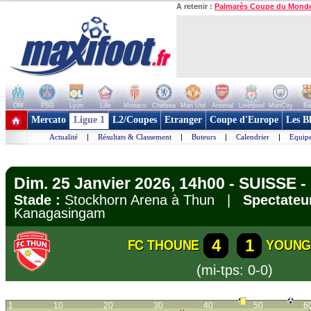
A retenir :
Palmarès Coupe du Mond
OM
PSG
Lyon
Lille
Monaco
Chelsea
Man Utd
Arsenal
Liverpool
ManCity
Ba
+ de clubs
Mercato
Ligue 1
L2/Coupes
Etranger
Coupe d'Europe
Les B
Actualité
|
Résultats & Classement
|
Buteurs
|
Calendrier
|
Equipe
Dim. 25 Janvier 2026, 14h00 - SUISSE 
Stade :
Stockhorn Arena à Thun |
Spectateur
Kanagasingam
4
1
FC THOUNE
YOUNG
(mi-tps: 0-0)
1
10
20
30
40
50
6