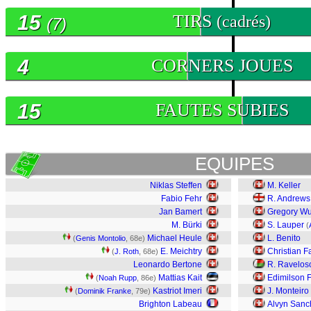
15
TIRS
(cadrés)
(7)
4
CORNERS JOUES
15
FAUTES SUBIES
EQUIPES
Niklas Steffen
M. Keller
Fabio Fehr
R. Andrews
Jan Bamert
Gregory Wu
M. Bürki
S. Lauper
(
Michael Heule
L. Benito
(
Genis Montolio
, 68e)
E. Meichtry
Christian F
(
J. Roth
, 68e)
Leonardo Bertone
R. Ravelos
Mattias Kait
Edimilson 
(
Noah Rupp
, 86e)
Kastriot Imeri
J. Monteiro
(
Dominik Franke
, 79e)
Brighton Labeau
Alvyn Sanc