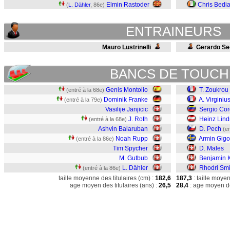
Elmin Rastoder
Chris Bedi
(
L. Dähler
, 86e)
ENTRAINEURS
Mauro Lustrinelli
Gerardo S
BANCS DE TOUCH
Genis Montolio
T. Zoukrou
(entré à la 68e)
Dominik Franke
A. Virginiu
(entré à la 79e)
Vasilije Janjicic
Sergio Co
J. Roth
Heinz Lind
(entré à la 68e)
Ashvin Balaruban
D. Pech
(en
Noah Rupp
Armin Gigo
(entré à la 86e)
Tim Spycher
D. Males
M. Gutbub
Benjamin 
L. Dähler
Rhodri Smi
(entré à la 86e)
taille moyenne des titulaires (cm) :
182,6
187,3
: taille moye
age moyen des titulaires (ans) :
26,5
28,4
: age moyen de