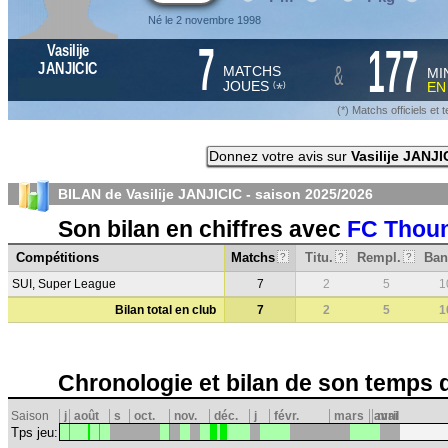
Né le 2 novembre 1998
7
177
Vasilije
&
JANJICIC
MATCHS
MI
JOUES
E
*
(
)
(*) Matchs officiels e
Donnez votre avis sur
Vasilije JANJI
BILAN de Vasilije JANJICIC - saison
2025/2026
Son bilan en chiffres avec
FC Thou
Compétitions
Matchs
Titu.
Rempl.
Ban
?
?
?
SUI, Super League
7
2
5
1
Bilan total en club
7
2
5
1
Chronologie et bilan de son temps 
Saison
j
août
s
oct.
nov.
déc.
j
févr.
mars
avril
mai
Tps jeu: