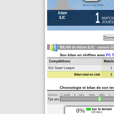
Né le 3 mai 2008
1
Adam
ILIC
MATC
JOUE
Donne
BILAN de Adam ILIC - saison
2
Son bilan en chiffres avec
FC 
Compétitions
Match
SUI, Super League
1
Bilan total en club
1
Chronologie et bilan de son te
Saison
j
août
s
oct.
nov.
déc.
j
Tps jeu:
0%
sur le terrain
(10 min.)