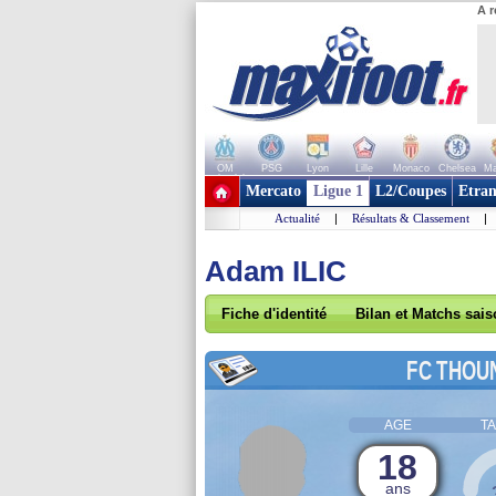
A r
OM
PSG
Lyon
Lille
Monaco
Chelsea
Ma
+ de clubs
Mercato
Ligue 1
L2/Coupes
Etran
Actualité
|
Résultats & Classement
|
Adam ILIC
Fiche d'identité
Bilan et Matchs sai
FC THOU
AGE
TA
18
ans