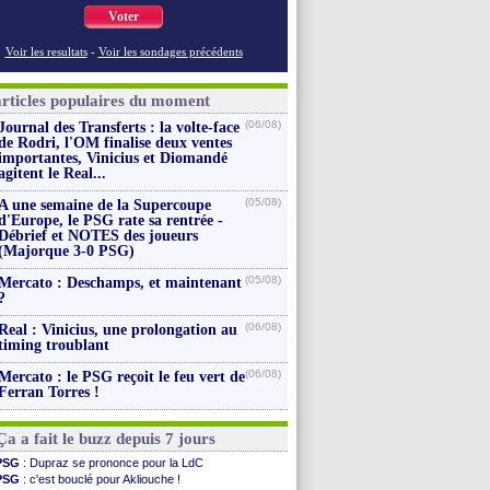
Voter
Voir les resultats
-
Voir les sondages précédents
articles populaires du moment
(06/08)
Journal des Transferts : la volte-face
de Rodri, l'OM finalise deux ventes
importantes, Vinicius et Diomandé
agitent le Real...
(05/08)
A une semaine de la Supercoupe
d'Europe, le PSG rate sa rentrée -
Débrief et NOTES des joueurs
(Majorque 3-0 PSG)
(05/08)
Mercato : Deschamps, et maintenant
?
(06/08)
Real : Vinicius, une prolongation au
timing troublant
(06/08)
Mercato : le PSG reçoit le feu vert de
Ferran Torres !
Ça a fait le buzz depuis 7 jours
PSG
: Dupraz se prononce pour la LdC
PSG
: c'est bouclé pour Akliouche !