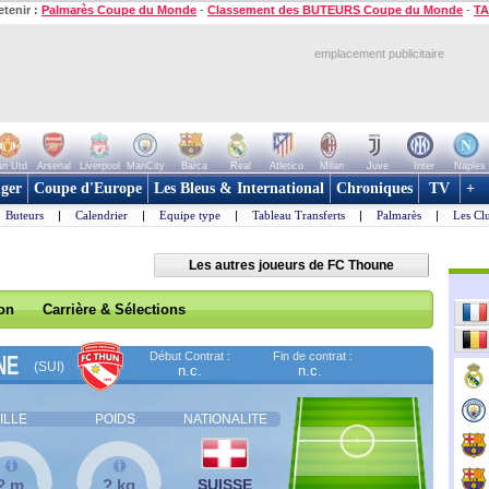
etenir :
Palmarès Coupe du Monde
-
Classement des BUTEURS Coupe du Monde
-
TA
emplacement publicitaire
n Utd
Arsenal
Liverpool
ManCity
Barca
Real
Atletico
Milan
Juve
Inter
Naples
ger
Coupe d'Europe
Les Bleus & International
Chroniques
TV
+
Buteurs
|
Calendrier
|
Equipe type
|
Tableau Transferts
|
Palmarès
|
Les Cl
Les autres joueurs de FC Thoune
son
Carrière & Sélections
Début Contrat :
Fin de contrat :
NE
(SUI)
n.c.
n.c.
ILLE
POIDS
NATIONALITE
? m
? kg
SUISSE