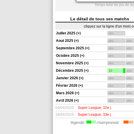
Temps total de jeu de so
Le détail de tous ses matchs
cliquez sur la ligne d'un mois 
Juillet 2025 (+)
abs.
Aout 2025 (+)
abs.
abs.
Septembre 2025 (+)
abs.
abs.
Octobre 2025 (+)
abs.
abs.
Novembre 2025 (+)
abs.
abs.
Décembre 2025 (+)
10
abs.
Janvier 2026 (+)
abs.
abs.
Février 2026 (+)
abs.
abs.
Mars 2026 (+)
abs.
abs.
Avril 2026 (+)
abs.
abs.
04/04/2026
Super League, 32e j.
18/04/2026
Super League, 33e j.
légende:
championnat