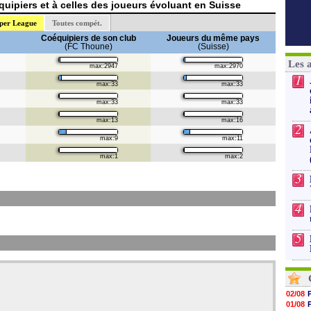
uipiers et à celles des joueurs évoluant en Suisse
per League
Toutes compét.
Coéquipiers de son club
Joueurs du même pays
(FC Thoune)
(Suisse)
Les 
max:2947
max:2970
1
max:33
max:33
max:33
max:33
max:13
max:16
2
max:9
max:11
max:1
max:2
3
4
5
02/08
01/08