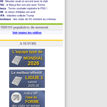
OM
: Meunier avait un accord avec le club
PSG
: le Barça fixe son prix pour Torres
Barça
: Torres souhaite rejoindre le PSG !
OM
: le retour d'Adidas est acté
FIFA
: Infantino sollicite Trump
Bordeaux
: des clubs de N1 montent au créneau
Argentine
: quand Medina recadre... sa mère
Real
: le démenti de Leipzig pour Diomandé
VIDEOS populaires du moment
Voir toutes les vidéos
A SUIVRE
L'equipe type de
MONDIAL
2026
Le meilleur effectif
LIGUE 1
saison
2025-26
Indice MF :
l'état de
FORME
des clubs en europe