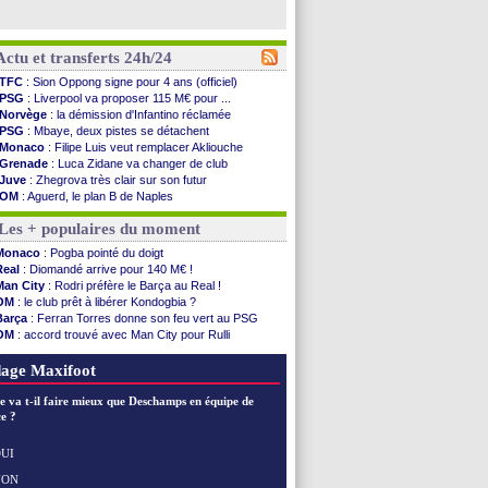
Actu et transferts 24h/24
TFC
: Sion Oppong signe pour 4 ans (officiel)
PSG
: Liverpool va proposer 115 M€ pour ...
Norvège
: la démission d'Infantino réclamée
PSG
: Mbaye, deux pistes se détachent
Monaco
: Filipe Luis veut remplacer Akliouche
Grenade
: Luca Zidane va changer de club
Juve
: Zhegrova très clair sur son futur
OM
: Aguerd, le plan B de Naples
Arsenal
: Guimarães a signé son contrat
Les + populaires du moment
Nantes
: direction Chypre pour Duverne
Monaco
: le remplaçant d'Akliouche en ...
Monaco
: Pogba pointé du doigt
Man Utd
: Bayindir signe au Celta (officiel)
Real
: Diomandé arrive pour 140 M€ !
Man City
: Enzo Fernandez pour l'après-Rodri ?
Man City
: Rodri préfère le Barça au Real !
Naples
: l'option Monaco pour Lukaku !
OM
: le club prêt à libérer Kondogbia ?
OM
: Lucas Perri a été approché
Barça
: Ferran Torres donne son feu vert au PSG
PSG
: le coach de l'Ajax insiste pour Godts
OM
: accord trouvé avec Man City pour Rulli
PSG
: une 2e offre en préparation pour Godts
PSG
: l'étonnante rumeur Gusto
Francfort
: Dina Ebimbe signe à Schalke (off.)
PSG
: Luis Enrique satisfait malgré tout
age Maxifoot
Strasbourg
: Saïdou Sow prêté à Nantes (off.)
Monaco
: Filipe Luis aimerait garder Balogun
e va t-il faire mieux que Deschamps en équipe de
Dortmund
: Newcastle est prévenu pour Nmecha
e ?
Barça
: première offre à 45 M€ pour Rodri ?
Argentine
: le soutien très appuyé à Infantino
UI
Tottenham
: Van de Ven va prolonger
NON
Voir les brèves précédentes