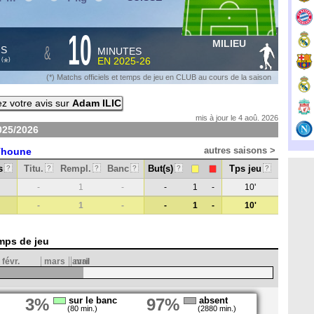
10
MILIEU
&
HS
MINUTES
S
EN
2025-26
*
(
)
(*) Matchs officiels et temps de jeu en CLUB au cours de la saison
z votre avis sur
Adam ILIC
mis à jour le 4 aoû. 2026
025/2026
autres saisons >
Thoune
s
Titu.
Rempl.
Banc
But(s)
Tps jeu
?
?
?
?
?
?
-
1
-
-
1
-
10'
-
1
-
-
1
-
10'
mps de jeu
févr.
mars
avril
mai
3%
sur le banc
97%
absent
(80 min.)
(2880 min.)