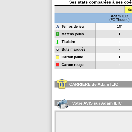
Ses stats comparées à ses coéq
Su
Adam ILIC
(FC Thoune)
Temps de jeu
10'
Matchs joués
1
T
Titulaire
-
Buts marqués
-
Carton jaune
1
Carton rouge
-
CARRIERE de Adam ILIC
Votre AVIS sur Adam ILIC