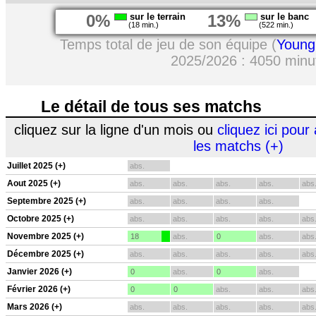
0%
sur le terrain
13%
sur le banc
(18 min.)
(522 min.)
Temps total de jeu de son équipe (
Young
2025/2026 : 4050 minu
Le détail de tous ses matchs
cliquez sur la ligne d'un mois ou
cliquez ici pour 
les matchs (+)
Juillet 2025 (+)
abs.
Aout 2025 (+)
abs.
abs.
abs.
abs.
abs
Septembre 2025 (+)
abs.
abs.
abs.
abs.
Octobre 2025 (+)
abs.
abs.
abs.
abs.
abs
Novembre 2025 (+)
18
abs.
0
abs.
abs
Décembre 2025 (+)
abs.
abs.
abs.
abs.
abs
Janvier 2026 (+)
0
abs.
0
abs.
Février 2026 (+)
0
0
abs.
abs.
abs
Mars 2026 (+)
abs.
abs.
abs.
abs.
abs