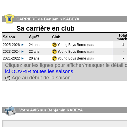
CARRIERE de Benjamin KABEYA
Sa carrière en club
Total
(*)
Age
Saison
Club
match
2025-2026
24 ans
Young Boys Berne
1
(SUI)
2023-2024
22 ans
Young Boys Berne
-
(SUI
)
2021-2022
20 ans
Young Boys Berne
-
(SUI
)
Cliquez sur les lignes pour afficher/masquer le détai
ici OUVRIR toutes les saisons
(*)
Age au début de la saison
Votre AVIS sur Benjamin KABEYA