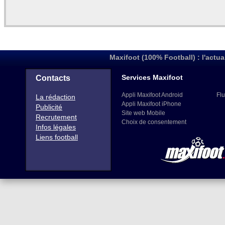
Maxifoot (100% Football) : l'actua
Services Maxifoot
Contacts
Appli Maxifoot Android
Flu
La rédaction
Appli Maxifoot iPhone
Publicité
Site web Mobile
Recrutement
Choix de consentement
Infos légales
Liens football