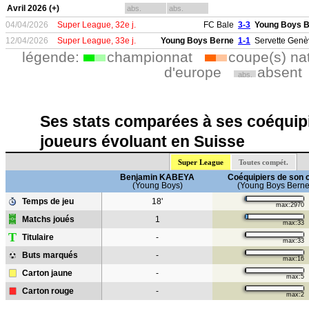
Avril 2026 (+)
abs.
abs.
04/04/2026
Super League, 32e j.
FC Bale
3-3
Young Boys 
12/04/2026
Super League, 33e j.
Young Boys Berne
1-1
Servette Genè
légende:
championnat
coupe(s) na
d'europe
absent
abs.
Ses stats comparées à ses coéquipi
joueurs évoluant en Suisse
Super League
Toutes compét.
Benjamin KABEYA
Coéquipiers de son 
(Young Boys)
(Young Boys Berne
Temps de jeu
18'
max:2970
Matchs joués
1
max:33
T
Titulaire
-
max:33
Buts marqués
-
max:16
Carton jaune
-
max:5
Carton rouge
-
max:2