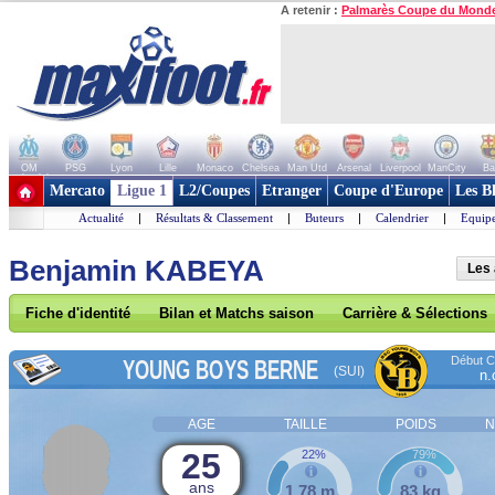
A retenir :
Palmarès Coupe du Mond
OM
PSG
Lyon
Lille
Monaco
Chelsea
Man Utd
Arsenal
Liverpool
ManCity
Ba
+ de clubs
Mercato
Ligue 1
L2/Coupes
Etranger
Coupe d'Europe
Les B
Actualité
|
Résultats & Classement
|
Buteurs
|
Calendrier
|
Equipe
Benjamin KABEYA
Les 
Fiche d'identité
Bilan et Matchs saison
Carrière & Sélections
Début Co
YOUNG BOYS BERNE
(SUI)
n.
AGE
TAILLE
POIDS
N
25
22%
79%
ans
1,78 m
83 kg