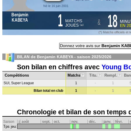
Né le 16 juin 2001
1
18
Benjamin
&
KABEYA
MATCHS
MINU
JOUES
EN
2
*
(
)
(*) Matchs officiels e
Donnez votre avis sur
Benjamin KAB
BILAN de Benjamin KABEYA - saison
2025/2026
Son bilan en chiffres avec
Young B
Compétitions
Matchs
Titu.
Rempl.
Ban
?
?
?
SUI, Super League
1
-
1
Bilan total en club
1
-
1
Chronologie et bilan de son temps 
Saison
j
août
sept.
oct.
nov.
déc.
janv.
févr.
Tps jeu: