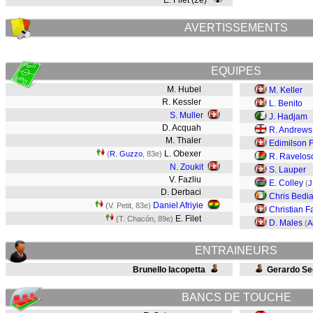
E. Filet (2e)
AVERTISSEMENTS
EQUIPES
M. Hubel
M. Keller
R. Kessler
L. Benito
S. Muller
J. Hadjam
D. Acquah
R. Andrews
M. Thaler
Edimilson 
L. Obexer
(
R. Guzzo
, 83e)
R. Ravelos
N. Zoukit
S. Lauper
V. Fazliu
E. Colley
(
J
D. Derbaci
Chris Bedi
Daniel Afriyie
(V. Petit, 83e)
Christian F
E. Filet
(T. Chacón, 89e)
D. Males
(
A
ENTRAINEURS
Brunello Iacopetta
Gerardo S
BANCS DE TOUCHE