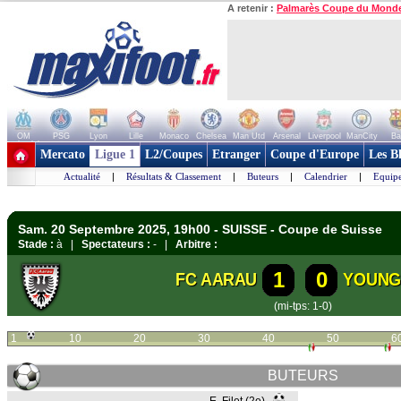
A retenir :
Palmarès Coupe du Mond
OM
PSG
Lyon
Lille
Monaco
Chelsea
Man Utd
Arsenal
Liverpool
ManCity
Ba
+ de clubs
Mercato
Ligue 1
L2/Coupes
Etranger
Coupe d'Europe
Les B
Actualité
|
Résultats & Classement
|
Buteurs
|
Calendrier
|
Equipe
Sam. 20 Septembre 2025, 19h00 - SUISSE - Coupe de Suisse
Stade :
à |
Spectateurs :
- |
Arbitre :
1
0
FC AARAU
YOUNG
(mi-tps: 1-0)
1
10
20
30
40
50
6
BUTEURS