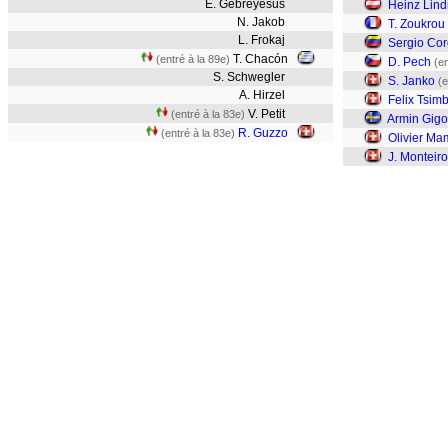
E. Gebreyesus
Heinz Lind
N. Jakob
T. Zoukrou
L. Frokaj
Sergio Co
T. Chacón
(entré à la 89e)
D. Pech
(en
S. Schwegler
S. Janko
(e
A. Hirzel
Felix Tsim
V. Petit
(entré à la 83e)
Armin Gigo
R. Guzzo
(entré à la 83e)
Olivier M
J. Monteiro