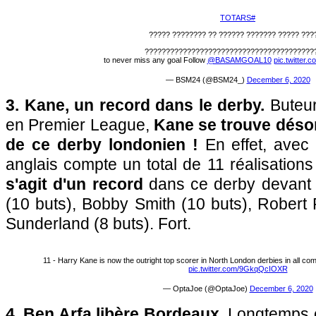
#TOTARS
?????? ????? ??????? ?????? ?? ???????? ??
????????????????????????????????????????
to never miss any goal Follow
@BASAMGOAL10
pic.twitter
— BSM24 (@BSM24_)
December 6, 2020
3. Kane, un record dans le derby.
Buteur
en Premier League,
Kane se trouve désor
de ce derby londonien !
En effet, avec c
anglais compte un total de 11 réalisatio
s'agit d'un record
dans ce derby devant
(10 buts), Bobby Smith (10 buts), Robert P
Sunderland (8 buts). Fort.
11 - Harry Kane is now the outright top scorer in North London derbies in all co
pic.twitter.com/9GkqQcIOXR
— OptaJoe (@OptaJoe)
December 6, 2020
4. Ben Arfa libère Bordeaux.
Longtemps en