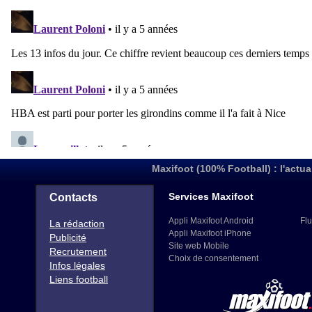
Maxifoot (100% Football) : l'actua
Services Maxifoot
Contacts
Appli Maxifoot Android
Flu
La rédaction
Appli Maxifoot iPhone
Publicité
Site web Mobile
Recrutement
Choix de consentement
Infos légales
Liens football