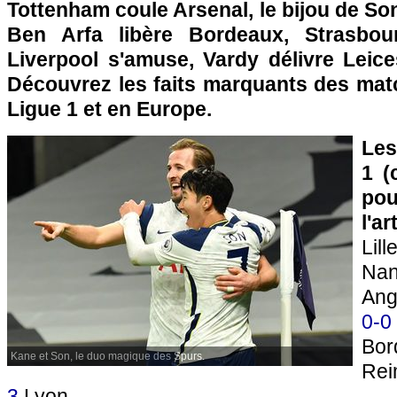
Tottenham coule Arsenal, le bijou de Son
Ben Arfa libère Bordeaux, Strasbou
Liverpool s'amuse, Vardy délivre Leices
Découvrez les faits marquants des ma
Ligue 1 et en Europe.
Les
1 (
pou
l'a
Lil
Na
An
0-0
Bo
Kane et Son, le duo magique des Spurs.
Re
3
Lyon.