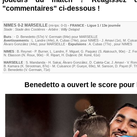
"commentaires" ci-dessous !
NIMES
0-2
MARSEILLE
(mi-tps: 0-0)
- FRANCE - Ligue 1 / 13e journée
Stade : Stade des Costières - Arbitre : Willy Delajod
Buts
: -
D. Benedetto
(57e)
V. Germain
(84e) pour
MARSEILLE
Avertissements
:
L. Landre
(44e)
,
A. Cubas
(74e)
, pour
NIMES
-
J. Amavi
(1e)
,
M. Cuisa
Álvaro González
(44e)
, pour
MARSEILLE
-
Expulsions
:
A. Cubas
(77e)
, pour
NIMES
NIMES
:
B. Reynet
-
P. Burner
,
L. Landre
,
F. Miguel
,
G. Paquiez
(
S. Alakouch
, 90e)
-
Z. Fe
N. Eliasson (
N. Roux
, 90e)
-
R. Ripart
,
H. Duljevic
(
M. Koné
, 61e)
MARSEILLE
:
S. Mandanda
-
H. Sakai
,
Álvaro González
,
D. Caleta-Car
,
J. Amavi
-
V. Ron
B. Kamara
(
K. Strootman
, 87e)
-
M. Cuisance
(
P. Gueye
, 69e)
,
M. Sanson
,
D. Payet
(
F. T
D. Benedetto
(
V. Germain
, 71e)
Benedetto a ouvert le score pour 