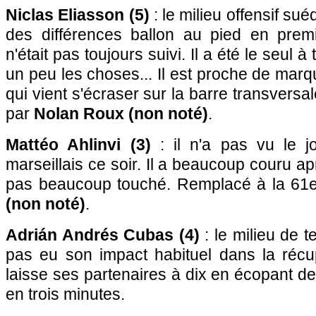
Niclas Eliasson (5)
: le milieu offensif su
des différences ballon au pied en premi
n'était pas toujours suivi. Il a été le seul à
un peu les choses... Il est proche de marq
qui vient s'écraser sur la barre transvers
par
Nolan Roux (non noté)
.
Mattéo Ahlinvi (3)
: il n'a pas vu le j
marseillais ce soir. Il a beaucoup couru apr
pas beaucoup touché. Remplacé à la 61
(non noté)
.
Adrián Andrés Cubas (4)
: le milieu de 
pas eu son impact habituel dans la récup
laisse ses partenaires à dix en écopant d
en trois minutes.