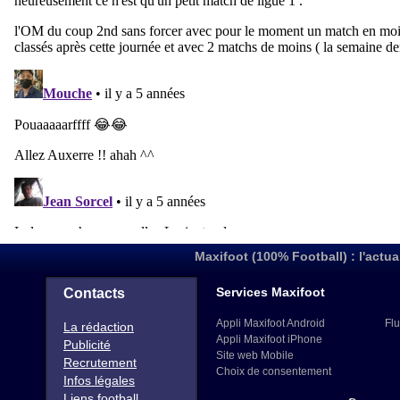
Maxifoot (100% Football) : l'actua
Services Maxifoot
Contacts
Appli Maxifoot Android
Flu
La rédaction
Appli Maxifoot iPhone
Publicité
Site web Mobile
Recrutement
Choix de consentement
Infos légales
Liens football