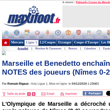
A retenir :
Palmarès Coupe du Mond
OM
PSG
Lyon
Lille
Monaco
Chelsea
Man Utd
Arsenal
Liverpool
ManCity
Ba
+ de clubs
Mercato
Ligue 1
L2/Coupes
Etranger
Coupe d'Europe
Les B
Actualité
|
Résultats & Classement
|
Buteurs
|
Calendrier
|
Equip
Marseille et Benedetto enchaîne
NOTES des joueurs (Nîmes 0-
Par
Romain Rigaux
-
Actu Ligue 1, Mise en ligne: le
04/12/2020
à
23h03
Taille du texte:
Email
Imprimer
L'Olympique de Marseille a décroché 