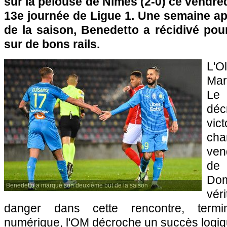
sur la pelouse de Nîmes (2-0) ce vendred
13e journée de Ligue 1. Une semaine ap
de la saison, Benedetto a récidivé pou
sur de bons rails.
L'
Mar
Le
déc
vic
ch
ven
de
Dom
Benedetto a marqué son deuxième but de la saison
vér
danger dans cette rencontre, termi
numérique, l'OM décroche un succès logiq