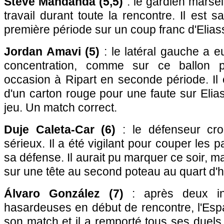
Steve Mandanda (5,5)
: le gardien marsei
travail durant toute la rencontre. Il est 
première période sur un coup franc d'Elias
Jordan Amavi (5)
: le latéral gauche a 
concentration, comme sur ce ballon p
occasion à Ripart en seconde période. Il 
d'un carton rouge pour une faute sur Elia
jeu. Un match correct.
Duje Caleta-Car (6)
: le défenseur cro
sérieux. Il a été vigilant pour couper les
sa défense. Il aurait pu marquer ce soir, m
sur une tête au second poteau au quart d'h
Álvaro González (7)
: après deux in
hasardeuses en début de rencontre, l'Esp
son match et il a remporté tous ses duels.