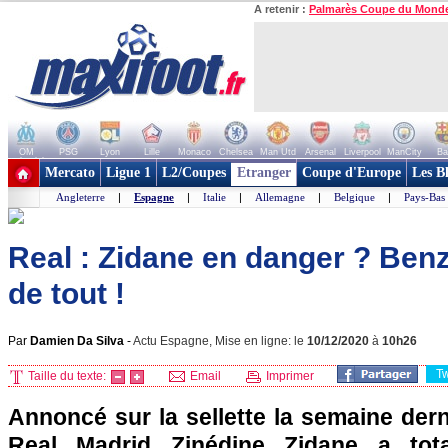
A retenir :
Palmarès Coupe du Mond
OM
PSG
Lyon
Lille
Monaco
Chelsea
Man Utd
Arsenal
Liverpool
ManCity
Ba
+ de clubs
Mercato
Ligue 1
L2/Coupes
Etranger
Coupe d'Europe
Les B
Angleterre
|
Espagne
|
Italie
|
Allemagne
|
Belgique
|
Pays-Bas
Real : Zidane en danger ? Be
de tout !
Par
Damien Da Silva
-
Actu Espagne, Mise en ligne: le
10/12/2020
à
10h26
T
Taille du texte:
Email
Imprimer
Annoncé sur la sellette la semaine derni
Real Madrid Zinédine Zidane a tota