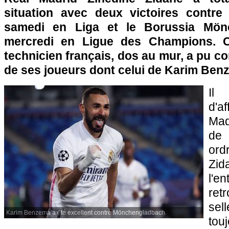
situation avec deux victoires contre 
samedi en Liga et le Borussia Mönc
mercredi en Ligue des Champions. C
technicien français, dos au mur, a pu co
de ses joueurs dont celui de Karim Ben
Il
d'
Mad
de 
or
Zi
l'e
ret
sel
Karim Benzema a été excellent contre Mönchengladbach.
tou