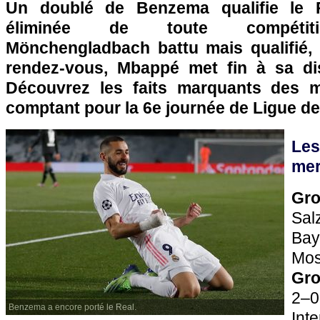
Un doublé de Benzema qualifie le Re
éliminée de toute compétiti
Mönchengladbach battu mais qualifié, l
rendez-vous, Mbappé met fin à sa d
Découvrez les faits marquants des 
comptant pour la 6e journée de Ligue d
Les
mer
Gr
Sal
Bay
Mo
Gro
2–0
Benzema a encore porté le Real.
Int