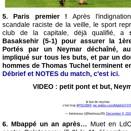
5. Paris premier !
Après l'indignati
scandale raciste de la veille, le sport repr
club de la capitale, déjà qualifié, a
Basaksehir (5-1) pour assurer la 1èr
Portés par un Neymar déchaîné, aut
impliqué sur tous les buts, et par un d
hommes de Thomas Tuchel terminent e
Débrief et NOTES du match, c'est ici.
VIDEO : petit pont et but, Neym
le but de neymar..
c’est trop
#PSGIBKF
pic.twitter.com/MabhGF3
— barioouuu (@bariouuu35)
December 9, 202
6. Mbappé un an après…
Muet en LdC 