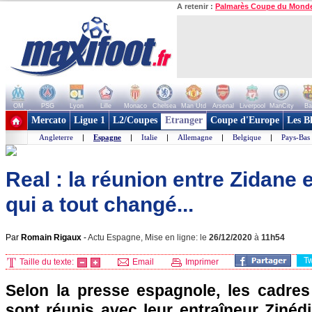
A retenir :
Palmarès Coupe du Mond
OM
PSG
Lyon
Lille
Monaco
Chelsea
Man Utd
Arsenal
Liverpool
ManCity
Ba
+ de clubs
Mercato
Ligue 1
L2/Coupes
Etranger
Coupe d'Europe
Les B
Angleterre
|
Espagne
|
Italie
|
Allemagne
|
Belgique
|
Pays-Bas
Real : la réunion entre Zidane 
qui a tout changé...
Par
Romain Rigaux
-
Actu Espagne, Mise en ligne: le
26/12/2020
à
11h54
T
Taille du texte:
Email
Imprimer
Selon la presse espagnole, les cadre
sont réunis avec leur entraîneur Zinéd