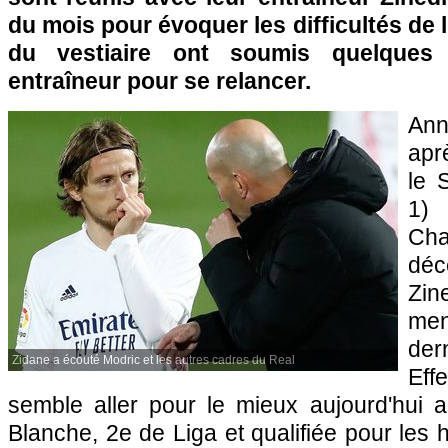
du mois pour évoquer les difficultés de l
du vestiaire ont soumis quelques
entraîneur pour se relancer.
Ann
apr
le 
1)
Ch
dé
Zin
men
de
Zidane a écouté Modric et les autres cadres du Real
Ef
semble aller pour le mieux aujourd'hui 
Blanche, 2e de Liga et qualifiée pour les 