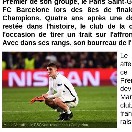
Premier de son groupe, le Paris Saint-G
FC Barcelone lors des 8es de final
Champions. Quatre ans après une do
restée dans l'histoire, le club de la 
l'occasion de tirer un trait sur l'affr
Avec dans ses rangs, son bourreau de l
Le 
att
ce
Pre
dev
Man
cl
fra
rais
Marco Verratti et le PSG vont retourner au Camp Nou.