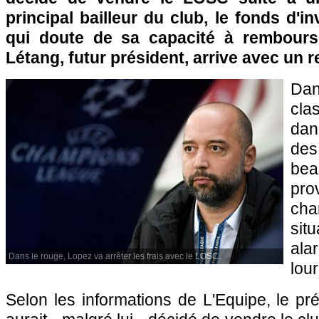
principal bailleur du club, le fonds d'in
qui doute de sa capacité à rembourse
Létang, futur président, arrive avec un 
Da
cla
dan
des
b
pro
cha
sit
ala
Dans le rouge, Lopez va arrêter les frais avec le LOSC.
lou
Selon les informations de L'Equipe, le p