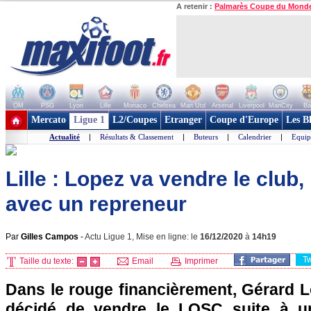
A retenir :
Palmarès Coupe du Mond
OM
PSG
Lyon
Lille
Monaco
Chelsea
Man Utd
Arsenal
Liverpool
ManCity
Ba
+ de clubs
Mercato
Ligue 1
L2/Coupes
Etranger
Coupe d'Europe
Les B
Actualité
|
Résultats & Classement
|
Buteurs
|
Calendrier
|
Equip
Lille : Lopez va vendre le club,
avec un repreneur
Par
Gilles Campos
-
Actu Ligue 1, Mise en ligne: le
16/12/2020
à
14h19
T
Taille du texte:
Email
Imprimer
Dans le rouge financièrement, Gérard Lo
décidé de vendre le LOSC suite à u