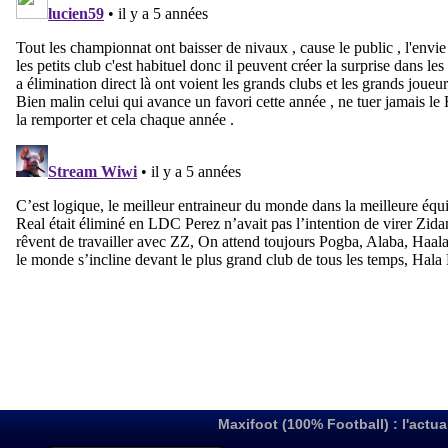
Maxifoot (100% Football) : l'actua