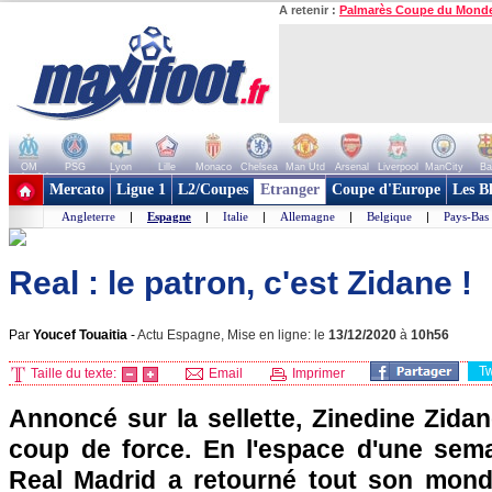
A retenir :
Palmarès Coupe du Mond
OM
PSG
Lyon
Lille
Monaco
Chelsea
Man Utd
Arsenal
Liverpool
ManCity
Ba
+ de clubs
Mercato
Ligue 1
L2/Coupes
Etranger
Coupe d'Europe
Les B
Angleterre
|
Espagne
|
Italie
|
Allemagne
|
Belgique
|
Pays-Bas
Real : le patron, c'est Zidane !
Par
Youcef Touaitia
-
Actu Espagne, Mise en ligne: le
13/12/2020
à
10h56
T
Taille du texte:
Email
Imprimer
Annoncé sur la sellette, Zinedine Zida
coup de force. En l'espace d'une semai
Real Madrid a retourné tout son mond