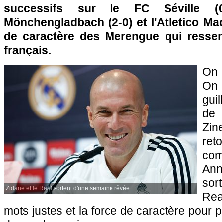
successifs sur le FC Séville (0
Mönchengladbach (2-0) et l'Atletico Mad
de caractère des Merengue qui resse
français.
On l
On 
gui
de 
Zi
ret
co
Ann
sor
Zidane et le Real sortent d'une semaine rêvée.
Rea
mots justes et la force de caractère pour 