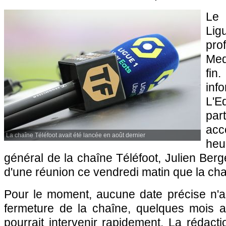
Le 
Li
pro
Med
fi
in
L'
par
acc
La chaîne Téléfoot avait été lancée en août dernier
heu
général de la chaîne Téléfoot, Julien Ber
d'une réunion ce vendredi matin que la chaîn
Pour le moment, aucune date précise n'a
fermeture de la chaîne, quelques mois 
pourrait intervenir rapidement. La rédacti