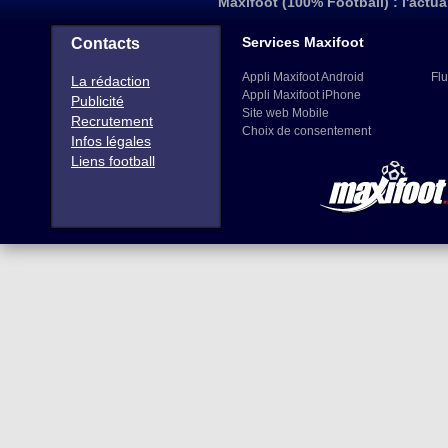
Maxifoot (100% Football) : l'actua
Services Maxifoot
Contacts
Appli Maxifoot Android
Flu
La rédaction
Appli Maxifoot iPhone
Publicité
Site web Mobile
Recrutement
Choix de consentement
Infos légales
Liens football