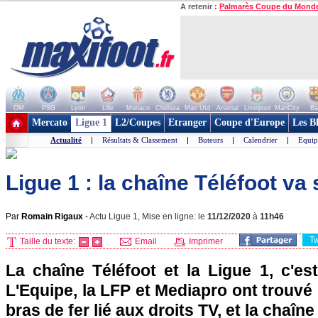
A retenir :
Palmarès Coupe du Mond
OM
PSG
Lyon
Lille
Monaco
Chelsea
Man Utd
Arsenal
Liverpool
ManCity
Ba
+ de clubs
Mercato
Ligue 1
L2/Coupes
Etranger
Coupe d'Europe
Les B
Actualité
|
Résultats & Classement
|
Buteurs
|
Calendrier
|
Equip
Ligue 1 : la chaîne Téléfoot va s
Par
Romain Rigaux
-
Actu Ligue 1, Mise en ligne: le
11/12/2020
à
11h46
T
Taille du texte:
Email
Imprimer
La chaîne Téléfoot et la Ligue 1, c'est
L'Equipe, la LFP et Mediapro ont trouvé
bras de fer lié aux droits TV, et la chaîne 