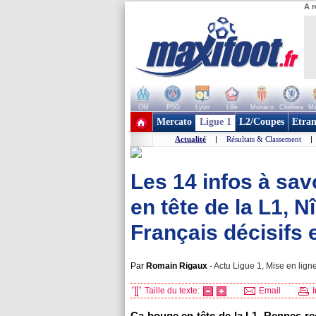
A r
OM
PSG
Lyon
Lille
Monaco
Chelsea
Ma
+ de clubs
Mercato
Ligue 1
L2/Coupes
Etran
Actualité
|
Résultats & Classement
|
Les 14 infos à sav
en tête de la L1, 
Français décisifs 
Par
Romain Rigaux
-
Actu Ligue 1, Mise en ligne
Taille du texte:
Email
I
Ça bouge en tête de la L1, Rennes r