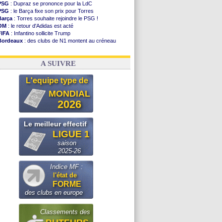
PSG
: Dupraz se prononce pour la LdC
PSG
: le Barça fixe son prix pour Torres
Barça
: Torres souhaite rejoindre le PSG !
OM
: le retour d'Adidas est acté
FIFA
: Infantino sollicite Trump
Bordeaux
: des clubs de N1 montent au créneau
Argentine
: quand Medina recadre... sa mère
Real
: le démenti de Leipzig pour Diomandé
A SUIVRE
L'equipe type de
MONDIAL
2026
Le meilleur effectif
LIGUE 1
saison
2025-26
Indice MF :
l'état de
FORME
des clubs en europe
Classements des