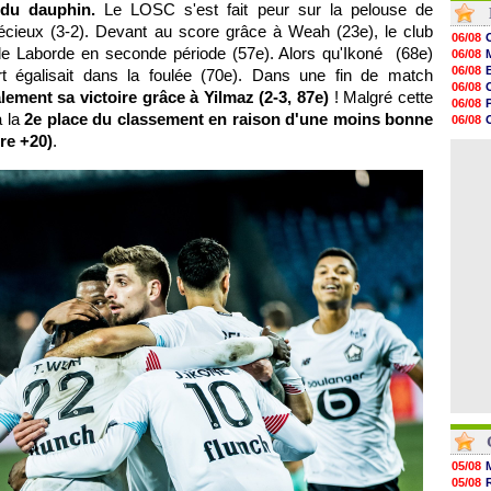
u du dauphin.
Le LOSC s'est fait peur sur la pelouse de
07/08
écieux (3-2). Devant au score grâce à Weah (23e), le club
07/08
06/08
07/08
t de Laborde en seconde période (57e). Alors qu'Ikoné (68e)
06/08
07/08
06/08
ort égalisait dans la foulée (70e). Dans une fin de match
07/08
06/08
nalement sa victoire grâce à Yilmaz (2-3, 87e)
! Malgré cette
07/08
06/08
07/08
à la
2e place du classement en raison d'une moins bonne
06/08
07/08
07/08
re +20)
.
07/08
07/08
07/08
07/08
07/08
07/08
07/08
07/08
05/08
05/08