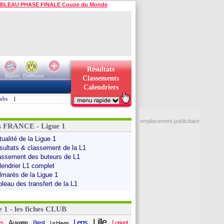
BLEAU PHASE FINALE Coupe du Monde
Résultats
Bayern
Dortmund
Classements
Calendriers
ubs
|
emplacement publicitaire
s FRANCE - Ligue 1
ualité de la Ligue 1
sultats & classement de la L1
assement des buteurs de L1
lendrier L1 complet
lmarès de la Ligue 1
bleau des transfert de la L1
e 1 - les fiches CLUB
Lille
Lens
s
Auxerre
Lorient
Brest
Le Havre