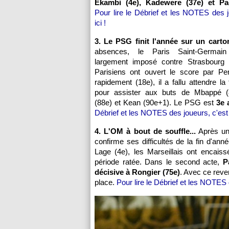
Ekambi (4e), Kadewere (37e) et Pa
Pour lire le Débrief et les NOTES des j
ici !
3. Le PSG finit l'année sur un carto
absences, le Paris Saint-Germain
largement imposé contre Strasbourg (
Parisiens ont ouvert le score par P
rapidement (18e), il a fallu attendre la
pour assister aux buts de Mbappé (
(88e) et Kean (90e+1). Le PSG est
3e 
Débrief et les NOTES des joueurs, c'est i
4. L'OM à bout de souffle...
Après une
confirme ses difficultés de la fin d'ann
Lage (4e), les Marseillais ont encai
période ratée. Dans le second acte,
P
décisive à Rongier (75e)
. Avec ce reve
place.
Pour lire le Débrief et les NOTES d