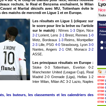
Lyo
rdeaux rechute, le Real et Benzema enchaînent, le Milan
 Cavani et Martial décisifs avec MU, Tottenham évite le
Nice
s des matchs de mercredi en Ligue 1 et en Europe.
Toulo
Les résultats en Ligue 1 (cliquez sur
Sond
le score pour lire la brève ou l'article
sur le match) :
Nîmes
1-3
Dijon, Nice
Zidan
Franc
2-2
Lorient, Lens
2-1
Brest, Rennes
1-0
Metz, Bordeaux
1-3
Reims, Montpellier
O
2-3
Lille, PSG
4-0
Strasbourg, Lyon
3-0
Nantes, Angers
2-1
OM, Monaco
2-2
ASSE.
Les principaux résultats en Europe :
Stoke 0-3 Tottenham, Everton 0-2
Manchester United (League Cup), Real
Madrid 2-0 Grenade (Liga), Hellas 1-2
08h32
1
07/08
Inter Milan, Milan AC 3-2 Lazio, Naples
07/08
07/08
07/08
ts, les buteurs, les classements et les calendriers des
07/08
07/08
07/08
V
07/08