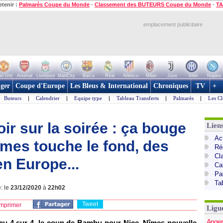
etenir :
Palmarès Coupe du Monde
-
Classement des BUTEURS Coupe du Monde
-
TA
emplacement publicitaire
n Utd
Arsenal
Liverpool
ManCity
Barca
Real
Atletico
Milan
Juve
Inter
Naples
ger
Coupe d'Europe
Les Bleus & International
Chroniques
TV
+
Buteurs
|
Calendrier
|
Equipe type
|
Tableau Transferts
|
Palmarès
|
Les Cl
oir sur la soirée : ça bouge
Lien
Act
Nîmes touche le fond, des
Ré
Cl
en Europe...
Ca
Pa
Ta
: le
23/12/2020
à
22h02
Tweet
mprimer
Ligu
Anger
eçu 4 sur 4, le coup de Bambu pour Nice, Nîmes nouvelle