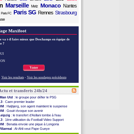
n
Marseille
Monaco
Nantes
Metz
Paris SG
Rennes
Strasbourg
Paris FC
use
age Maxifoot
e va t-il faire mieux que Deschamps en équipe de
e ?
UI
NON
Voter
Voir les resultats
-
Voir les sondages précédents
Actu et transferts 24h/24
Man Utd
: le groupe pour défier le PSG
L3
: Caen premier leader
OM
: Højbjerg, son agent maintient le suspense
OM
: Gouiri évoque son avenir
Leipzig
: le transfert d'Asllani tombe à l'eau
L3
: 1ère utilisation du Football Video Support
OM
: Benatia envoie une pique à Longoria
illarreal
: Al-Ahli veut Pape Gueye
Lyon
: la dernière saison de Fonseca ?