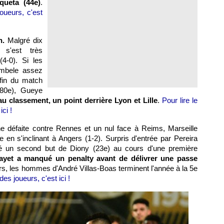
queta (44e)
.
oueurs, c'est
n.
Malgré dix
 s'est très
4-0). Si les
embele assez
 fin du match
80e), Gueye
au classement, un point derrière Lyon et Lille
.
Pour lire le
ci !
 défaite contre Rennes et un nul face à Reims, Marseille
ée en s'inclinant à Angers (1-2). Surpris d'entrée par Pereira
ssé un second but de Diony (23e) au cours d'une première
ayet a manqué un penalty avant de délivrer une passe
rs, les hommes d'André Villas-Boas terminent l'année à la 5e
es joueurs, c'est ici !