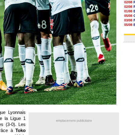
02/08
02/08
01/08
05/08
03/08
05/08
03/08
03/08
ue Lyonnais
e la Ligue 1
emplacement publicitaire
s (3-0). Les
grâce à
Toko