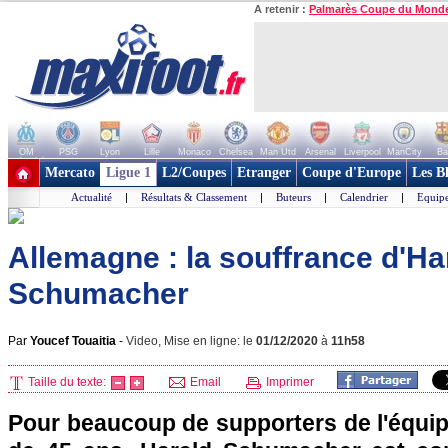
A retenir :
Palmarès Coupe du Mond
OM
PSG
Lyon
Lille
Monaco
Chelsea
Man Utd
Arsenal
Liverpool
ManCity
Ba
+ de clubs
Mercato
Ligue 1
L2/Coupes
Etranger
Coupe d'Europe
Les B
Actualité
|
Résultats & Classement
|
Buteurs
|
Calendrier
|
Equipe
Allemagne : la souffrance d'Ha
Schumacher
Par
Youcef Touaitia
-
Video, Mise en ligne: le
01/12/2020
à
11h58
Taille du texte:
Email
Imprimer
Pour beaucoup de supporters de l'équip