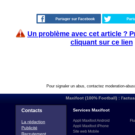
Partager sur Facebook
Part
Un problème avec cet article ? 
cliquant sur ce lien
Pour signaler un abus, contactez
moderation-abus
Maxifoot (100% Football) : l'actua
Services Maxifoot
Contacts
Appli Maxifoot Android
Flu
La rédaction
Appli Maxifoot iPhone
Publicité
Site web Mobile
Recrutement