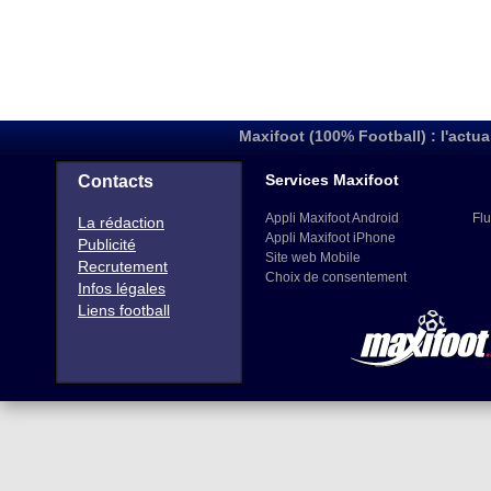
Maxifoot (100% Football) : l'actua
Services Maxifoot
Contacts
Appli Maxifoot Android
Flu
La rédaction
Appli Maxifoot iPhone
Publicité
Site web Mobile
Recrutement
Choix de consentement
Infos légales
Liens football