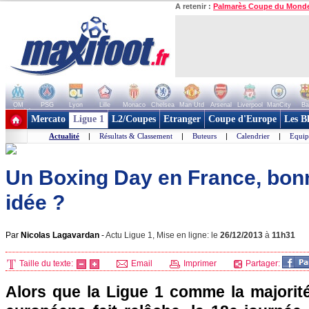
A retenir :
Palmarès Coupe du Mond
OM
PSG
Lyon
Lille
Monaco
Chelsea
Man Utd
Arsenal
Liverpool
ManCity
Ba
+ de clubs
Mercato
Ligue 1
L2/Coupes
Etranger
Coupe d'Europe
Les B
Actualité
|
Résultats & Classement
|
Buteurs
|
Calendrier
|
Equip
Un Boxing Day en France, bon
idée ?
Par
Nicolas Lagavardan
-
Actu Ligue 1, Mise en ligne: le
26/12/2013
à
11h31
Taille du texte:
Email
Imprimer
Partager:
Alors que la Ligue 1 comme la majori