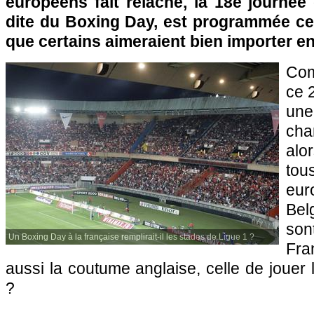
européens fait relâche, la 18e journée
dite du Boxing Day, est programmée ce 
que certains aimeraient bien importer en
Co
ce 
un
ch
alo
tou
eur
Bel
son
Un Boxing Day à la française remplirait-il les stades de Ligue 1 ?
Fra
aussi la coutume anglaise, celle de jouer
?