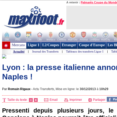
A retenir :
Palmarès Coupe du Mond
OM
PSG
Lyon
Lille
Monaco
Chelsea
Man Utd
Arsenal
Liverpool
ManCity
Ba
+ de clubs
Mercato
Ligue 1
L2/Coupes
Etranger
Coupe d'Europe
Les B
Actualité
|
Journal des Transferts
|
Tableaux des transferts Ligue 1
|
Tabl
Lyon : la presse italienne ann
Naples !
Par
Romain Rigaux
-
Actu Transferts, Mise en ligne: le
30/12/2013
à
10h29
Taille du texte:
Email
Imprimer
Partager:
Pressenti depuis plusieurs jours, l