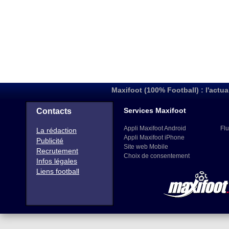
Maxifoot (100% Football) : l'actua
Services Maxifoot
Contacts
Appli Maxifoot Android
Flu
La rédaction
Appli Maxifoot iPhone
Publicité
Site web Mobile
Recrutement
Choix de consentement
Infos légales
Liens football