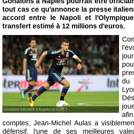
Gonalons à Naples pourrait être officiali
tout cas ce qu'annonce la presse italie
accord entre le Napoli et
l'Olympiqu
transfert estimé à 12 millions d'euros.
Co
l'é
jou
pou
prem
du
Lyo
Dés
joue
Gonalons transféré à Naples ce lundi ?
afi
comptes, Jean-Michel Aulas a visiblemen
défensif, l'une de ses meilleures val