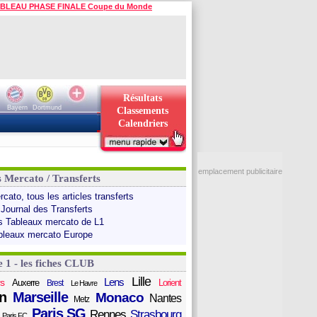
BLEAU PHASE FINALE Coupe du Monde
Résultats
Bayern
Dortmund
Classements
Calendriers
emplacement publicitaire
s Mercato / Transferts
cato, tous les articles transferts
 Journal des Transferts
s Tableaux mercato de L1
bleaux mercato Europe
e 1 - les fiches CLUB
Lille
Lens
s
Auxerre
Lorient
Brest
Le Havre
n
Marseille
Monaco
Nantes
Metz
Paris SG
Rennes
Strasbourg
Paris FC