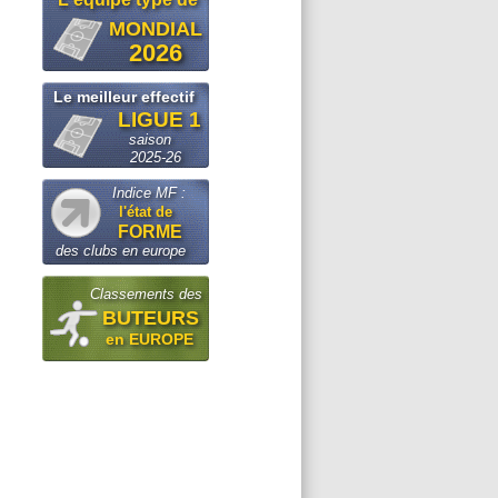
MONDIAL
2026
Le meilleur effectif
LIGUE 1
saison
2025-26
Indice MF :
l'état de
FORME
des clubs en europe
Classements des
BUTEURS
en EUROPE