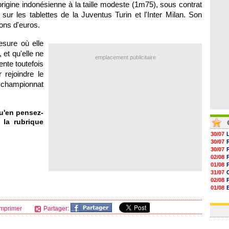
'origine indonésienne à la taille modeste (1m75), sous contrat
06/08
06/08
 sur les tablettes de la Juventus Turin et l'Inter Milan. Son
06/08
ions d'euros.
06/08
esure où elle
 et qu'elle ne
emplacement publicitaire
nte toutefois
 rejoindre le
e championnat
u'en pensez-
 la rubrique
30/07
30/07
30/07
02/08
01/08
31/07
02/08
01/08
03/08
03/08
mprimer
Partager: