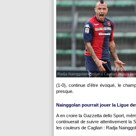
Radja Nainggolan évolue à Cagliari depuis jan
(1-0), continue d'être évoqué, le cham
presque.
Nainggolan pourrait jouer la Ligue 
A en croire la Gazzetta dello Sport, mêm
continuerait de suivre attentivement la 
les couleurs de Cagliari : Radja Nainggo