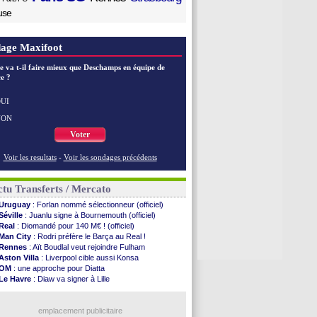
use
age Maxifoot
e va t-il faire mieux que Deschamps en équipe de
e ?
UI
NON
Voter
Voir les resultats
-
Voir les sondages précédents
tu Transferts / Mercato
Uruguay
: Forlan nommé sélectionneur (officiel)
Séville
: Juanlu signe à Bournemouth (officiel)
Real
: Diomandé pour 140 M€ ! (officiel)
Man City
: Rodri préfère le Barça au Real !
Rennes
: Aït Boudlal veut rejoindre Fulham
Aston Villa
: Liverpool cible aussi Konsa
OM
: une approche pour Diatta
Le Havre
: Diaw va signer à Lille
Trabzonspor
: Salah a signé ! (officiel)
Bordeaux
: Mavuba n'est plus l'entraîneur (off.)
Galatasaray
emplacement publicitaire
: Milan rejette 35 M€ pour Leão