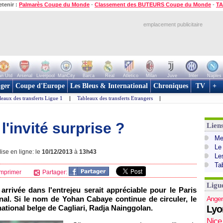
etenir :
Palmarès Coupe du Monde
-
Classement des BUTEURS Coupe du Monde
-
TA
emplacement publicitaire
n Utd
Arsenal
Liverpool
ManCity
Barca
Real
Atletico
Milan
Juve
Inter
Naples
ger
Coupe d'Europe
Les Bleus & International
Chroniques
TV
+
leaux des transferts Ligue 1
|
Tableaux des transferts Etrangers
|
l'invité surprise ?
Lien
Mer
Le
ise en ligne: le
10/12/2013
à
13h43
Le
Ta
mprimer
Partager:
Ligu
arrivée dans l'entrejeu serait appréciable pour le
Paris
nal. Si le nom de Yohan Cabaye continue de circuler, le
Anger
national belge de Cagliari, Radja Nainggolan.
Lyo
Nice