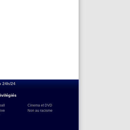
o 24h/24
ivilégiés
ball
Cinema et DVD
Live
Non au racisme
)