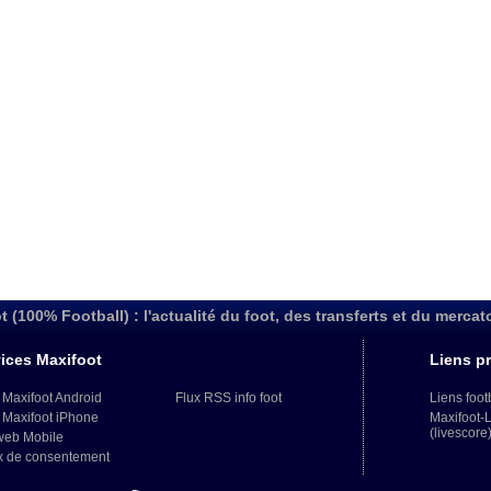
t (100% Football) : l'actualité du foot, des transferts et du mercat
ices Maxifoot
Liens pr
 Maxifoot Android
Flux RSS info foot
Liens foot
 Maxifoot iPhone
Maxifoot-
(livescore
web Mobile
x de consentement