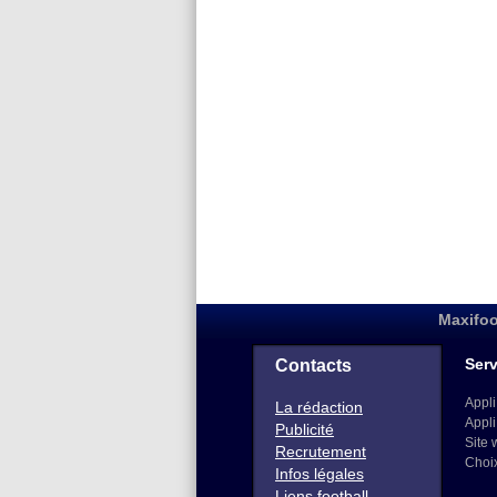
Maxifoo
Serv
Contacts
Appli
La rédaction
Appli
Publicité
Site 
Recrutement
Choi
Infos légales
Liens football