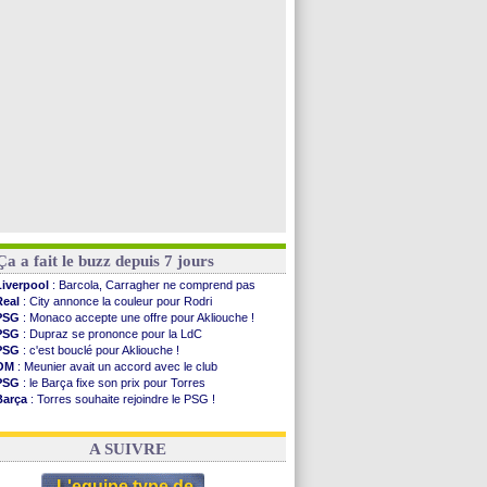
Southampton
: D. Traoré prêté au Mans (officiel)
Real
: Vinicius tout proche de prolonger !
Real
: Diomandé attendu ce jeudi à Madrid !
Real
: Rodri, la piste Barça se confirme
Voir toutes les brèves
Ça a fait le buzz depuis 7 jours
Liverpool
: Barcola, Carragher ne comprend pas
Real
: City annonce la couleur pour Rodri
PSG
: Monaco accepte une offre pour Akliouche !
PSG
: Dupraz se prononce pour la LdC
PSG
: c'est bouclé pour Akliouche !
OM
: Meunier avait un accord avec le club
PSG
: le Barça fixe son prix pour Torres
Barça
: Torres souhaite rejoindre le PSG !
FIFA
: Infantino sollicite Trump
Argentine
: quand Medina recadre... sa mère
A SUIVRE
L'equipe type de