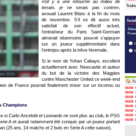
«
Sil y a une retouche au milieu de
Toulo
terrain, je ne serais pas contre
»,
avouait Laurent Blanc à la fin du mois
de novembre. S'il se dit aussi très
Sond
satisfait de son effectif actuel,
Zidan
l'entraîneur du
Paris
Saint-Germain
Franc
aimerait néanmoins pouvoir s'appuyer
sur un joueur supplémentaire dans
O
l'entrejeu après la trêve hivernale.
Si le nom de Yohan Cabaye, excellent
actuellement avec Newcastle et auteur
du but de la victoire des Magpies
vier 2010.
contre Manchester United ce week-end
Ac
pion de France pourrait finalement miser sur un inconnu ou
06/08
06/08
06/08
06/08
des Champions
06/08
06/08
e si Carlo Ancelotti et Leonardo ne sont plus au club, le
PSG
06/08
06/08
Serie A et aurait notamment été conquis par un joueur portant
06/08
lan (25 ans, 14 matchs et 2 buts en Serie A cette saison).
06/08
06/08