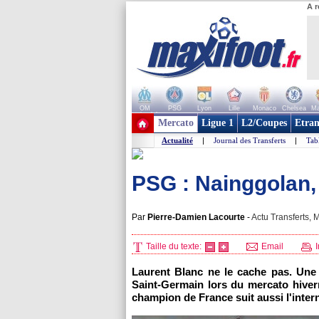
A r
OM
PSG
Lyon
Lille
Monaco
Chelsea
Ma
+ de clubs
Mercato
Ligue 1
L2/Coupes
Etran
Actualité
|
Journal des Transferts
|
Tab
PSG : Nainggolan, 
Par
Pierre-Damien Lacourte
-
Actu Transferts, M
Taille du texte:
Email
I
Laurent Blanc ne le cache pas. Une 
Saint-Germain lors du mercato hiver
champion de France suit aussi l'inter