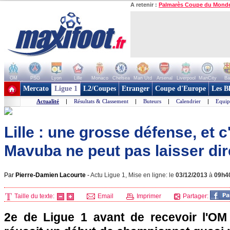
A retenir :
Palmarès Coupe du Mond
OM
PSG
Lyon
Lille
Monaco
Chelsea
Man Utd
Arsenal
Liverpool
ManCity
Ba
+ de clubs
Mercato
Ligue 1
L2/Coupes
Etranger
Coupe d'Europe
Les B
Actualité
|
Résultats & Classement
|
Buteurs
|
Calendrier
|
Equip
Lille : une grosse défense, et c
Mavuba ne peut pas laisser dir
Par
Pierre-Damien Lacourte
-
Actu Ligue 1, Mise en ligne: le
03/12/2013
à
09h4
Taille du texte:
Email
Imprimer
Partager:
2e de Ligue 1 avant de recevoir
l'OM