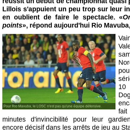
réussit un début de championnat quasi pa
Lillois s'appuient un peu trop sur leur 
en oublient de faire le spectacle. «
O
points
», répond aujourd'hui Rio Mavuba,
V
Va
sam
No
pou
sér
10
Do
enc
Pour Rio Mavuba, le LOSC n'est pas qu'une équipe défensive.
fa
minutes d'invincibilité pour leur gard
encore décisif dans les arrêts de jeu au S