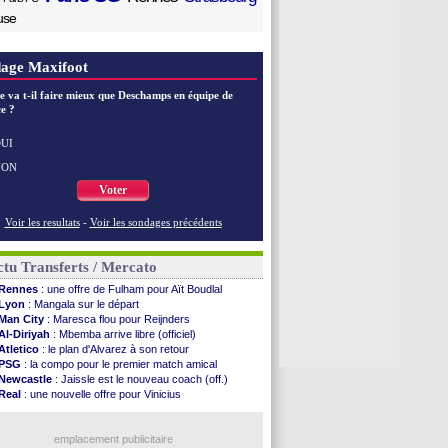
use
age Maxifoot
e va t-il faire mieux que Deschamps en équipe de
e ?
UI
NON
Voter
Voir les resultats
-
Voir les sondages précédents
tu Transferts / Mercato
Rennes
: une offre de Fulham pour Aït Boudlal
Lyon
: Mangala sur le départ
Man City
: Maresca flou pour Reijnders
Al-Diriyah
: Mbemba arrive libre (officiel)
Atletico
: le plan d'Alvarez à son retour
PSG
: la compo pour le premier match amical
Newcastle
: Jaissle est le nouveau coach (off.)
Real
: une nouvelle offre pour Vinicius
Monaco
: Cabral a prolongé (officiel)
Atletico
: Molina va signer à la Roma
Real
: Diomandé arrive pour 140 M€ !
emplacement publicitaire