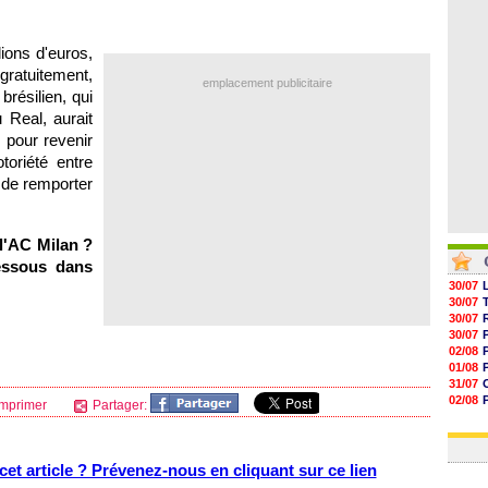
05/08
05/08
05/08
lions d'euros,
05/08
ratuitement,
emplacement publicitaire
brésilien, qui
 Real, aurait
 pour revenir
toriété entre
 de remporter
l'AC Milan ?
essous dans
30/07
30/07
30/07
30/07
02/08
01/08
31/07
02/08
mprimer
Partager:
30/07
01/08
et article ? Prévenez-nous en cliquant sur ce lien