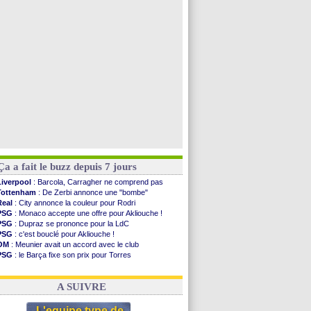
Man Utd
: Bayindir en route pour le Celta
Roma
: Molina en cas d'échec avec Read
Le Havre
: Zouaoui plutôt vers Montpellier ?
Chelsea
: Côme touche au but pour Chalobah
Voir toutes les brèves
Ça a fait le buzz depuis 7 jours
Liverpool
: Barcola, Carragher ne comprend pas
Tottenham
: De Zerbi annonce une "bombe"
Real
: City annonce la couleur pour Rodri
PSG
: Monaco accepte une offre pour Akliouche !
PSG
: Dupraz se prononce pour la LdC
PSG
: c'est bouclé pour Akliouche !
OM
: Meunier avait un accord avec le club
PSG
: le Barça fixe son prix pour Torres
OM
: accord de principe entre Rulli et Man City
Barça
: Torres souhaite rejoindre le PSG !
A SUIVRE
L'equipe type de