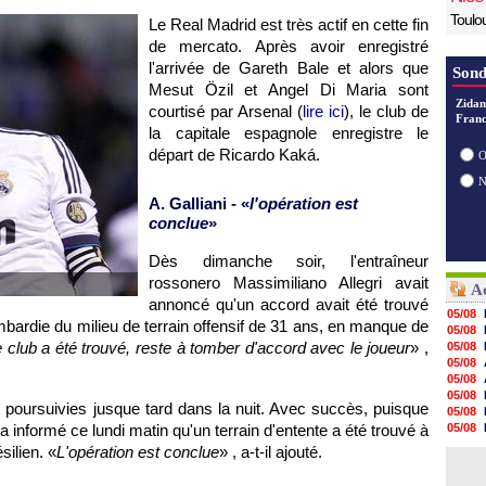
Toulo
Le Real Madrid est très actif en cette fin
de mercato. Après avoir enregistré
l'arrivée de Gareth Bale et alors que
Sond
Mesut Özil et Angel Di Maria sont
Zidan
courtisé par Arsenal (
lire ici
), le club de
Franc
la capitale espagnole enregistre le
départ de Ricardo Kaká.
O
A. Galliani - «
l'opération est
conclue
»
Dès dimanche soir, l'entraîneur
rossonero Massimiliano Allegri avait
Ac
annoncé qu'un accord avait été trouvé
05/08
bardie du milieu de terrain offensif de 31 ans, en manque de
05/08
 club a été trouvé, reste à tomber d'accord avec le joueur
» ,
05/08
05/08
05/08
05/08
 poursuivies jusque tard dans la nuit. Avec succès, puisque
05/08
 a informé ce lundi matin qu'un terrain d'entente a été trouvé à
05/08
05/08
silien. «
L'opération est conclue
» , a-t-il ajouté.
05/08
05/08