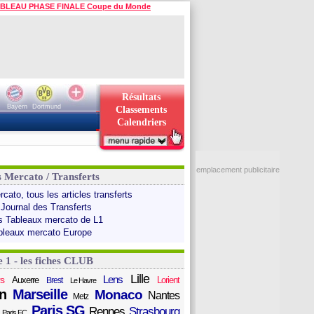
BLEAU PHASE FINALE Coupe du Monde
Résultats
Bayern
Dortmund
Classements
Calendriers
emplacement publicitaire
s Mercato / Transferts
cato, tous les articles transferts
 Journal des Transferts
s Tableaux mercato de L1
bleaux mercato Europe
e 1 - les fiches CLUB
Lille
Lens
s
Auxerre
Lorient
Brest
Le Havre
n
Marseille
Monaco
Nantes
Metz
Paris SG
Rennes
Strasbourg
Paris FC