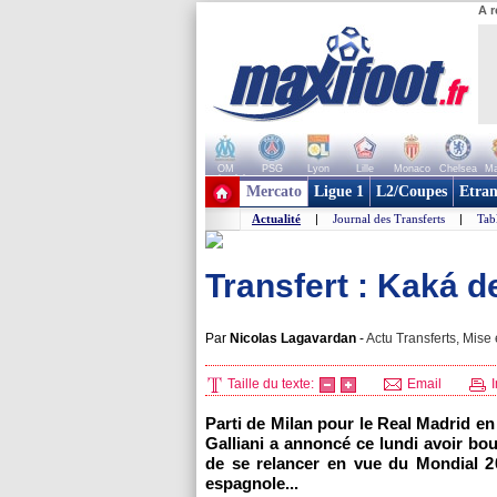
A r
OM
PSG
Lyon
Lille
Monaco
Chelsea
Ma
+ de clubs
Mercato
Ligue 1
L2/Coupes
Etran
Actualité
|
Journal des Transferts
|
Tab
Transfert : Kaká de 
Par
Nicolas Lagavardan
-
Actu Transferts, Mise 
Taille du texte:
Email
I
Parti de Milan pour le Real Madrid e
Galliani a annoncé ce lundi avoir bouc
de se relancer en vue du Mondial 2
espagnole...