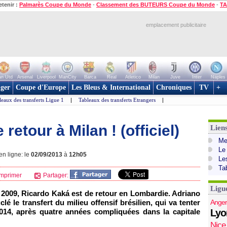
etenir :
Palmarès Coupe du Monde
-
Classement des BUTEURS Coupe du Monde
-
TA
emplacement publicitaire
n Utd
Arsenal
Liverpool
ManCity
Barca
Real
Atletico
Milan
Juve
Inter
Naples
ger
Coupe d'Europe
Les Bleus & International
Chroniques
TV
+
leaux des transferts Ligue 1
|
Tableaux des transferts Etrangers
|
retour à Milan ! (officiel)
Lien
Mer
Le
en ligne: le
02/09/2013
à
12h05
Le
Ta
mprimer
Partager:
Ligu
n 2009, Ricardo Kaká est de retour en Lombardie. Adriano
lé le transfert du milieu offensif brésilien, qui va tenter
Anger
014, après quatre années compliquées dans la capitale
Lyo
Nice