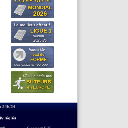
MONDIAL
2026
Le meilleur effectif
LIGUE 1
saison
2025-26
Indice MF :
l'état de
FORME
des clubs en europe
Classements des
BUTEURS
en EUROPE
o 24h/24
ivilégiés