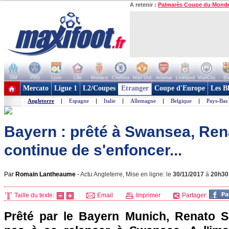
A retenir :
Palmarès Coupe du Mond
OM
PSG
Lyon
Lille
Monaco
Chelsea
Man Utd
Arsenal
Liverpool
ManCity
Ba
+ de clubs
Mercato
Ligue 1
L2/Coupes
Etranger
Coupe d'Europe
Les B
Angleterre
|
Espagne
|
Italie
|
Allemagne
|
Belgique
|
Pays-Bas
Bayern : prêté à Swansea, Re
continue de s'enfoncer...
Par
Romain Lantheaume
-
Actu Angleterre, Mise en ligne: le
30/11/2017
à
20h30
Taille du texte:
Email
Imprimer
Partager:
Prêté par le Bayern Munich, Renato S