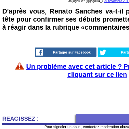
— Já jogou lá? (@jogoula_)
29 novembre 201
D'après vous, Renato Sanches va-t-il p
tête pour confirmer ses débuts promett
à réagir dans la rubrique «commentair
Partager sur Facebook
Part
Un problème avec cet article ? 
cliquant sur ce lien
REAGISSEZ :
Pour signaler un abus, contactez
moderation-abus