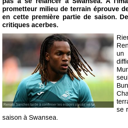
pas à se relancer à Swansea. A l'ima
prometteur milieu de terrain éprouve de
en cette première partie de saison. De
critiques acerbes.
Rie
Ren
un
di
Mun
se
Bun
Cha
ter
Renato Sanches tarde à confirmer les espoirs placés en lui.
se 
saison à Swansea.