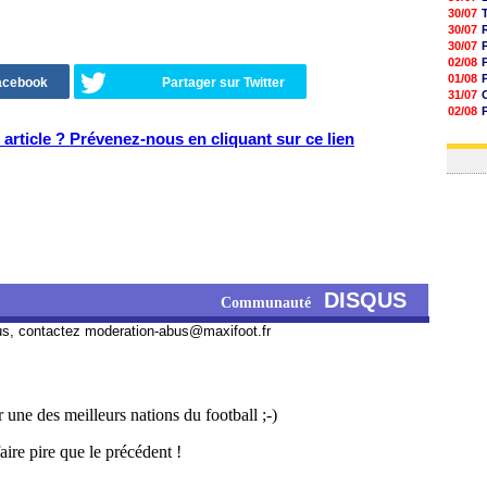
30/07
30/07
30/07
02/08
01/08
Facebook
Partager sur Twitter
31/07
02/08
01/08
article ? Prévenez-nous en cliquant sur ce lien
03/08
DISQUS
Communauté
us, contactez
moderation-abus@maxifoot.fr