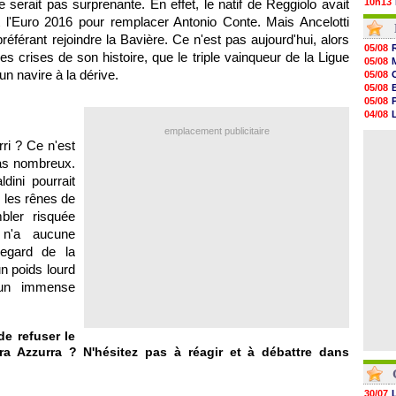
e serait pas surprenante. En effet, le natif de Reggiolo avait
10h13
09h51
 l'Euro 2016 pour remplacer Antonio Conte. Mais Ancelotti
09h32
référant rejoindre la Bavière. Ce n'est pas aujourd'hui, alors
09h11
05/08
res crises de son histoire, que le triple vainqueur de la Ligue
08h57
05/08
08h39
n navire à la dérive.
05/08
08h22
05/08
00h06
05/08
05/08
04/08
05/08
04/08
emplacement publicitaire
05/08
05/08
ri ? Ce n'est
05/08
as nombreux.
05/08
05/08
ini pourrait
05/08
e les rênes de
05/08
bler risquée
05/08
 n'a aucune
egard de la
un poids lourd
'un immense
de refuser le
a Azzurra ? N'hésitez pas à réagir et à débattre dans
30/07