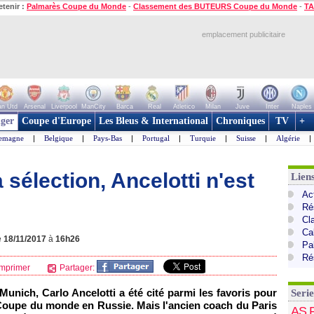
etenir :
Palmarès Coupe du Monde
-
Classement des BUTEURS Coupe du Monde
-
TA
emplacement publicitaire
n Utd
Arsenal
Liverpool
ManCity
Barca
Real
Atletico
Milan
Juve
Inter
Naples
ger
Coupe d'Europe
Les Bleus & International
Chroniques
TV
+
lemagne
|
Belgique
|
Pays-Bas
|
Portugal
|
Turquie
|
Suisse
|
Algérie
|
a sélection, Ancelotti n'est
Liens
Act
Ré
Cl
Cal
e
18/11/2017
à
16h26
Pa
Ré
mprimer
Partager:
unich, Carlo Ancelotti a été cité parmi les favoris pour
Serie
e Coupe du monde en Russie. Mais l'ancien coach du Paris
AS 