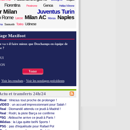
Fiorentina
Genoa
Frosinone
Hellas Vérone
er Milan
Juventus Turin
Milan AC
Naples
o Rome
Lecce
Monza
Udinese
Torino
ana
Sassuolo
age Maxifoot
e va t-il faire mieux que Deschamps en équipe de
e ?
UI
NON
Voter
Voir les resultats
-
Voir les sondages précédents
Actu et transferts 24h/24
Real
: Vinicius tout proche de prolonger !
VIDEO
: un accueil impressionnant pour Salah !
Real
: Diomandé attendu ce jeudi à Madrid !
Real
: Rodri, la piste Barça se confirme
PSG
: Akliouche arrive ce jeudi à Paris !
Médias
: la Liga quitte beIN Sports !
PSG
: pas d'inquiétude pour Rafael Pol