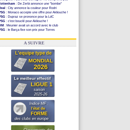
Tottenham
: De Zerbi annonce une "bombe"
Real
: City annonce la couleur pour Rodri
PSG
: Monaco accepte une offre pour Akliouche !
PSG
: Dupraz se prononce pour la LdC
PSG
: c'est bouclé pour Akliouche !
OM
: Meunier avait un accord avec le club
PSG
: le Barça fixe son prix pour Torres
Barça
: Torres souhaite rejoindre le PSG !
FIFA
: Infantino sollicite Trump
A SUIVRE
L'equipe type de
MONDIAL
2026
Le meilleur effectif
LIGUE 1
saison
2025-26
Indice MF :
l'état de
FORME
des clubs en europe
Classements des