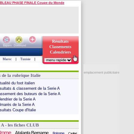
BLEAU PHASE FINALE Coupe du Monde
Résultats
Bayern
Dortmund
Classements
Calendriers
Maroc
|
Tunisie
|
emplacement publicitaire
 de la rubrique Italie
ualité du foot italien
sultats & classement de la Serie A
assement des buteurs de la Serie A
endrier de la Serie A
lmarès de la Serie A
sultats Coupe d'Italie
 A - les fiches CLUB
Rome
Atalanta Bergame
Bologne
Cagliari