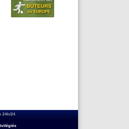
BUTEURS
en EUROPE
o 24h/24
ivilégiés