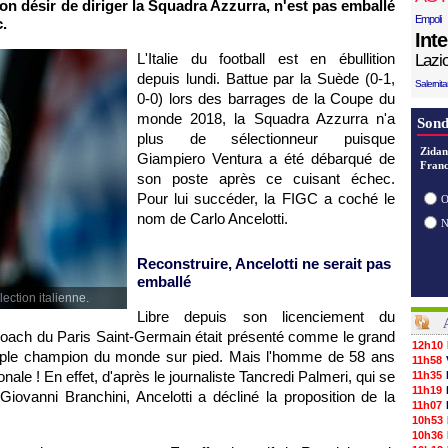
on désir de diriger la Squadra Azzurra, n'est pas emballé
Empoli
c.
Int
L'Italie du football est en ébullition
Lazi
depuis lundi. Battue par la Suède (0-1,
Salernit
0-0) lors des barrages de la Coupe du
monde 2018, la Squadra Azzurra n'a
Sond
plus de sélectionneur puisque
Zidan
Giampiero Ventura a été débarqué de
Franc
son poste après ce cuisant échec.
Pour lui succéder, la FIGC a coché le
O
nom de Carlo Ancelotti.
Reconstruire, Ancelotti ne serait pas
emballé
ection italienne.
Libre depuis son licenciement du
coach du Paris Saint-Germain était présenté comme le grand
12h10
druple champion du monde sur pied. Mais l'homme de 58 ans
11h58
 ! En effet, d'après le journaliste Tancredi Palmeri‏, qui se
11h35
11h19
Giovanni Branchini, Ancelotti a décliné la proposition de la
11h07
10h53
10h36