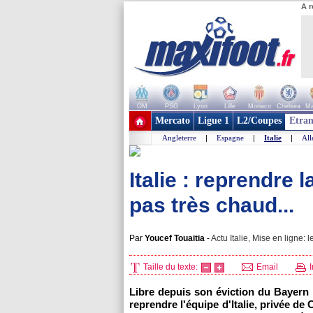
A r
OM
PSG
Lyon
Lille
Monaco
Chelsea
Ma
+ de clubs
Mercato
Ligue 1
L2/Coupes
Etran
Angleterre
|
Espagne
|
Italie
|
Al
Italie : reprendre l
pas très chaud...
Par
Youcef Touaitia
-
Actu Italie, Mise en ligne: l
Taille du texte:
Email
I
Libre depuis son éviction du Bayern M
reprendre l'équipe d'Italie, privée d