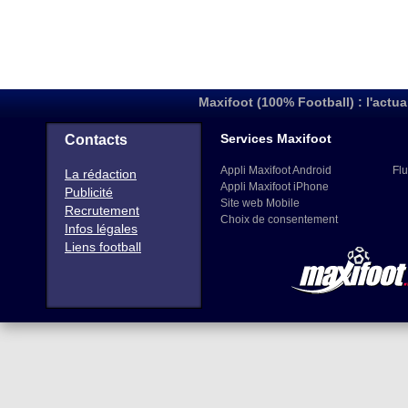
Maxifoot (100% Football) : l'actua
Services Maxifoot
Contacts
Appli Maxifoot Android
Flu
La rédaction
Appli Maxifoot iPhone
Publicité
Site web Mobile
Recrutement
Choix de consentement
Infos légales
Liens football