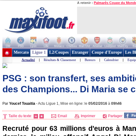
A retenir :
Palmarès Coupe du Mond
OM
PSG
Lyon
Lille
Monaco
Chelsea
Man Utd
Arsenal
Liverpool
ManCity
Ba
+ de clubs
Mercato
Ligue 1
L2/Coupes
Etranger
Coupe d'Europe
Les B
Actualité
|
Résultats & Classement
|
Buteurs
|
Calendrier
|
Equip
PSG : son transfert, ses ambiti
des Champions... Di Maria se c
Par
Youcef Touaitia
-
Actu Ligue 1, Mise en ligne: le
05/02/2016
à
09h46
Taille du texte:
Email
Imprimer
Partager:
Recruté pour 63 millions d'euros à Man