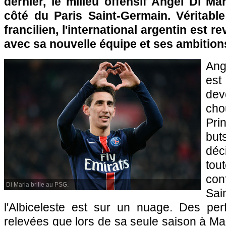
dernier, le milieu offensif Angel Di M
côté du Paris Saint-Germain. Véritabl
francilien, l'international argentin est 
avec sa nouvelle équipe et ses ambitions
Ang
es
de
cho
Pri
bu
déc
to
con
Di Maria brille au PSG.
Sai
l'Albiceleste est sur un nuage. Des pe
relevées que lors de sa seule saison à Man