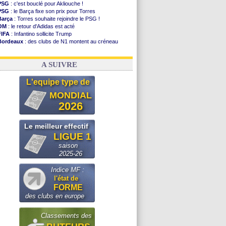
PSG
: c'est bouclé pour Akliouche !
PSG
: le Barça fixe son prix pour Torres
Barça
: Torres souhaite rejoindre le PSG !
OM
: le retour d'Adidas est acté
FIFA
: Infantino sollicite Trump
Bordeaux
: des clubs de N1 montent au créneau
Argentine
: quand Medina recadre... sa mère
Real
: le démenti de Leipzig pour Diomandé
A SUIVRE
L'equipe type de
MONDIAL
2026
Le meilleur effectif
LIGUE 1
saison
2025-26
Indice MF :
l'état de
FORME
des clubs en europe
Classements des