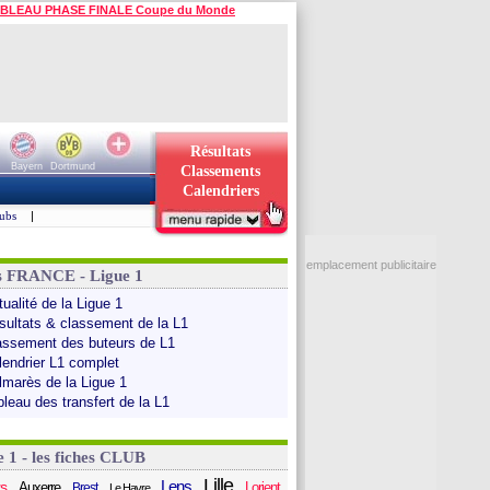
BLEAU PHASE FINALE Coupe du Monde
Résultats
Bayern
Dortmund
Classements
Calendriers
ubs
|
emplacement publicitaire
s FRANCE - Ligue 1
ualité de la Ligue 1
sultats & classement de la L1
assement des buteurs de L1
lendrier L1 complet
lmarès de la Ligue 1
bleau des transfert de la L1
e 1 - les fiches CLUB
Lille
Lens
s
Auxerre
Lorient
Brest
Le Havre