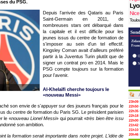
sses du PSG.
Lyo
Depuis l'arrivée des Qataris au Paris
Nice
Saint-Germain en 2011, de
Toulo
nombreuses stars ont débarqué dans
la capitale et il est difficile pour les
Sond
jeunes issus du centre de formation de
Zidan
s'imposer au sein d'un tel effectif.
Franc
Kingsley Coman avait d'ailleurs préféré
partir à la Juventus Turin plutôt que de
O
signer un contrat pro en 2014. Mais le
PSG compte toujours sur la formation
pour l'avenir.
Al-Khelaïfi cherche toujours le
«nouveau Messi»
23h09
caché son envie de s'appuyer sur des joueurs français pour le
22h50
22h35
us du centre de formation du Paris SG. Le président parisien
22h18
r le «
nouveau Lionel Messi
» qui pourrait «
très bien être issu
22h00
bandonné son ambition.
21h42
21h10
20h46
int la formation serait importante dans notre projet. L'idée de
20h30