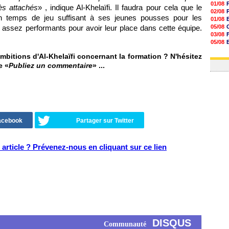
01/08
ès attachés
» , indique Al-Khelaïfi. Il faudra pour cela que le
02/08
n temps de jeu suffisant à ses jeunes pousses pour les
01/08
e assez performants pour avoir leur place dans cette équipe.
05/08
03/08
05/08
03/08
mbitions d'Al-Khelaïfi concernant la formation ? N'hésitez
03/08
e «
Publiez un commentaire
» ...
Facebook
Partager sur Twitter
article ? Prévenez-nous en cliquant sur ce lien
DISQUS
Communauté