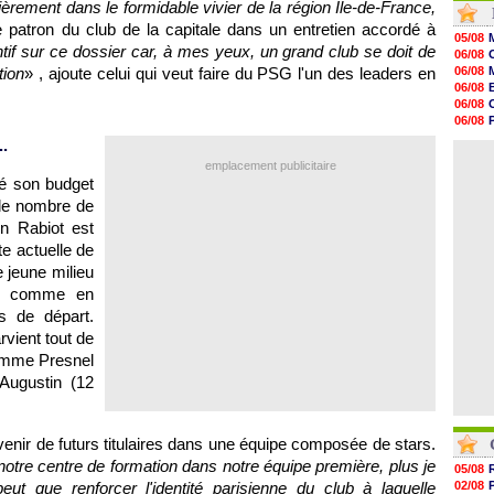
ièrement dans le formidable vivier de la région Ile-de-France,
20h01
e patron du club de la capitale dans un entretien accordé à
19h18
05/08
19h09
entif sur ce dossier car, à mes yeux, un grand club se doit de
06/08
18h48
tion
» , ajoute celui qui veut faire du PSG l'un des leaders en
06/08
18h37
06/08
18h29
06/08
17h58
06/08
17h46
06/08
..
17h32
06/08
17h16
emplacement publicitaire
16h59
lé son budget
16h37
 le nombre de
16h33
n Rabiot est
16h27
16h22
e actuelle de
e jeune milieu
nt, comme en
s de départ.
rvient tout de
omme Presnel
Augustin (12
venir de futurs titulaires dans une équipe composée de stars.
otre centre de formation dans notre équipe première, plus je
05/08
ut que renforcer l'identité parisienne du club à laquelle
02/08