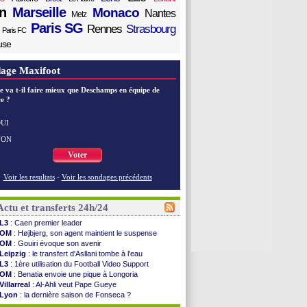
n
Marseille
Monaco
Nantes
Metz
Paris SG
Rennes
Strasbourg
Paris FC
use
age Maxifoot
e va t-il faire mieux que Deschamps en équipe de
e ?
UI
NON
Voter
Voir les resultats
-
Voir les sondages précédents
Actu et transferts 24h/24
L3
: Caen premier leader
OM
: Højbjerg, son agent maintient le suspense
OM
: Gouiri évoque son avenir
Leipzig
: le transfert d'Asllani tombe à l'eau
L3
: 1ère utilisation du Football Video Support
OM
: Benatia envoie une pique à Longoria
Villarreal
: Al-Ahli veut Pape Gueye
Lyon
: la dernière saison de Fonseca ?
OM
: un nouveau prétendant pour Højbjerg