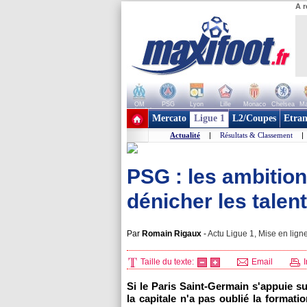
A r
OM
PSG
Lyon
Lille
Monaco
Chelsea
Ma
+ de clubs
Mercato
Ligue 1
L2/Coupes
Etran
Actualité
|
Résultats & Classement
|
PSG : les ambition
dénicher les talen
Par
Romain Rigaux
-
Actu Ligue 1, Mise en ligne
Taille du texte:
Email
I
Si le Paris Saint-Germain s'appuie s
la capitale n'a pas oublié la formati