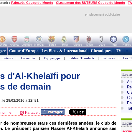
etenir :
Palmarès Coupe du Monde
-
Classement des BUTEURS Coupe du Monde
-
TA
emplacement publicitaire
n Utd
Arsenal
Liverpool
ManCity
Barca
Real
Atletico
Milan
Juve
Inter
Naples
ger
Coupe d'Europe
Les Bleus & International
Chroniques
TV
+
Buteurs
|
Calendrier
|
Equipe type
|
Tableau Transferts
|
Palmarès
|
Les Cl
s d'Al-Khelaïfi pour
Lien
Act
ts de demain
Ré
Cl
Ca
: le
28/02/2016
à
12h31
Pa
Ta
mprimer
Partager:
ur de nombreuses stars ces dernières années, le club de
Ligu
on. Le président parisien Nasser Al-Khelaïfi annonce ses
Anger