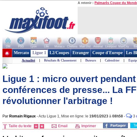
A retenir :
Palmarès Coupe du Mond
OM
PSG
Lyon
Lille
Monaco
Chelsea
Man Utd
Arsenal
Liverpool
ManCity
Ba
+ de clubs
Mercato
Ligue 1
L2/Coupes
Etranger
Coupe d'Europe
Les B
Actualité
|
Résultats & Classement
|
Buteurs
|
Calendrier
|
Equip
Ligue 1 : micro ouvert pendant
conférences de presse... La FF
révolutionner l'arbitrage !
Par
Romain Rigaux
-
Actu Ligue 1, Mise en ligne: le
19/01/2023
à
08h58
-
3
T
Taille du texte:
Email
Imprimer