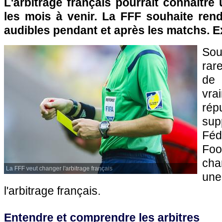
L'arbitrage français pourrait connaître
les mois à venir. La FFF souhaite rend
audibles pendant et après les matchs. E
So
rar
de
vr
rép
su
Féd
Foo
cha
La FFF veut changer l'arbitrage français
une
l'arbitrage français.
Entendre et comprendre les arbitres