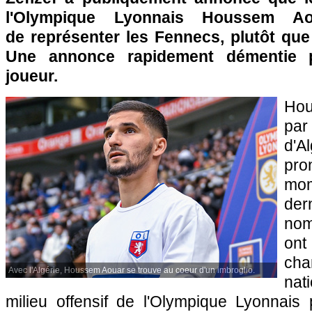
l'Olympique Lyonnais Houssem Ao
de représenter les Fennecs, plutôt que
Une annonce rapidement démentie p
joueur.
Hou
par
d'Al
pr
mom
der
no
on
ch
Avec l'Algérie, Houssem Aouar se trouve au coeur d'un imbroglio.
nat
milieu offensif de l'Olympique Lyonnais 