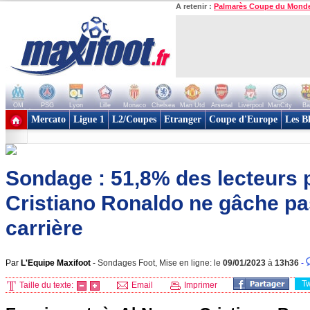
A retenir :
Palmarès Coupe du Mond
OM
PSG
Lyon
Lille
Monaco
Chelsea
Man Utd
Arsenal
Liverpool
ManCity
Ba
+ de clubs
Mercato
Ligue 1
L2/Coupes
Etranger
Coupe d'Europe
Les B
Sondage : 51,8% des lecteurs 
Cristiano Ronaldo ne gâche pas
carrière
Par
L'Equipe Maxifoot
-
Sondages Foot, Mise en ligne: le
09/01/2023
à
13h36
-
T
Taille du texte:
Email
Imprimer