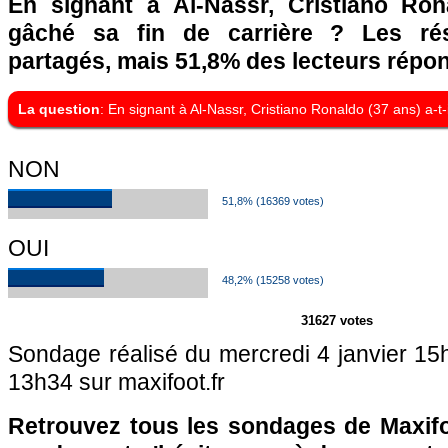
En signant à Al-Nassr, Cristiano Rona
gâché sa fin de carrière ? Les rés
partagés, mais 51,8% des lecteurs répo
La question
: En signant à Al-Nassr, Cristiano Ronaldo (37 ans) a-t-
NON
51,8% (16369 votes)
OUI
48,2% (15258 votes)
31627 votes
Sondage réalisé du mercredi 4 janvier 15h
13h34 sur maxifoot.fr
Retrouvez tous les sondages de Maxifo