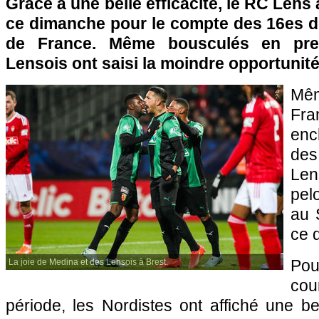
Grâce à une belle efficacité, le RC Lens
ce dimanche pour le compte des 16es de
de France. Même bousculés en prem
Lensois ont saisi la moindre opportunité
Mê
Fr
enc
des
Len
pel
au 
ce 
Pou
La joie de Medina et des Lensois à Brest.
cou
période, les Nordistes ont affiché une bel