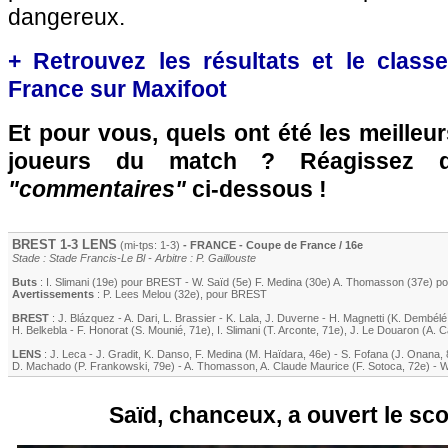
dangereux.
+ Retrouvez les résultats et le clas
France sur Maxifoot
Et pour vous, quels ont été les meilleu
joueurs du match ? Réagissez 
"commentaires"
ci-dessous !
BREST
1-3
LENS
(mi-tps: 1-3)
- FRANCE - Coupe de France / 16e
Stade : Stade Francis-Le Bl - Arbitre : P. Gaillouste
Buts
:
I. Slimani
(19e) pour
BREST
-
W. Saïd
(5e)
F. Medina
(30e)
A. Thomasson
(37e) p
Avertissements
:
P. Lees Melou
(32e)
, pour
BREST
BREST
:
J. Blázquez
-
A. Dari
,
L. Brassier
-
K. Lala
,
J. Duverne
-
H. Magnetti
(
K. Dembélé
H. Belkebla
-
F. Honorat
(
S. Mounié
, 71e)
,
I. Slimani
(
T. Arconte
, 71e)
,
J. Le Douaron
(
A. 
LENS
:
J. Leca
-
J. Gradit
,
K. Danso
,
F. Medina
(
M. Haïdara
, 46e)
-
S. Fofana
(
J. Onana
,
D. Machado
(
P. Frankowski
, 79e)
-
A. Thomasson
,
A. Claude Maurice
(
F. Sotoca
, 72e)
-
W
Saïd, chanceux, a ouvert le sco