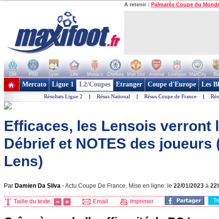
A retenir :
Palmarès Coupe du Mond
OM
PSG
Lyon
Lille
Monaco
Chelsea
Man Utd
Arsenal
Liverpool
ManCity
Ba
+ de clubs
Mercato
Ligue 1
L2/Coupes
Etranger
Coupe d'Europe
Les B
Résultats Ligue 2
|
Résus National
|
Résus Coupe de France
|
Rés
Efficaces, les Lensois verront 
Débrief et NOTES des joueurs 
Lens)
Par
Damien Da Silva
-
Actu Coupe De France, Mise en ligne: le
22/01/2023
à
22
T
Taille du texte:
Email
Imprimer