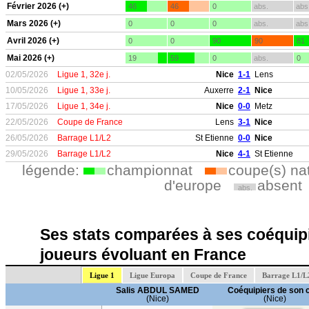
Février 2026 (+)
46
46
0
abs.
abs
Mars 2026 (+)
0
0
0
abs.
abs
Avril 2026 (+)
0
0
90
90
81
Mai 2026 (+)
19
59
0
abs.
0
02/05/2026
Ligue 1, 32e j.
Nice
1-1
Lens
10/05/2026
Ligue 1, 33e j.
Auxerre
2-1
Nice
17/05/2026
Ligue 1, 34e j.
Nice
0-0
Metz
22/05/2026
Coupe de France
Lens
3-1
Nice
26/05/2026
Barrage L1/L2
St Etienne
0-0
Nice
29/05/2026
Barrage L1/L2
Nice
4-1
St Etienne
légende:
championnat
coupe(s) na
d'europe
absent
abs.
Ses stats comparées à ses coéquipi
joueurs évoluant en France
Ligue 1
Ligue Europa
Coupe de France
Barrage L1/L
Salis ABDUL SAMED
Coéquipiers de son 
(Nice)
(Nice)