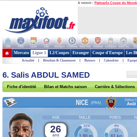
A retenir :
Palmarès Coupe du Mond
OM
PSG
Lyon
Lille
Monaco
Chelsea
Man Utd
Arsenal
Liverpool
ManCity
Ba
+ de clubs
Mercato
Ligue 1
L2/Coupes
Etranger
Coupe d'Europe
Les B
Actualité
|
Résultats & Classement
|
Buteurs
|
Calendrier
|
Equipe
6. Salis ABDUL SAMED
Fiche d'identité
Bilan et Matchs saison
Carrière & Sélections
Début Co
NICE
(FRA)
Août
AGE
TAILLE
POIDS
N
26
31%
4%
ans
1,80 m
61 kg