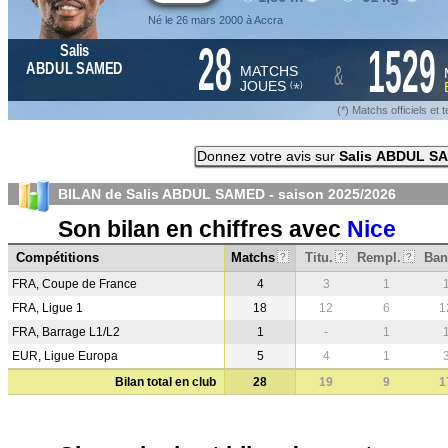
Né le 26 mars 2000 à Accra
28
1529
Salis
&
ABDUL SAMED
MATCHS
JOUES
*
(
)
(*) Matchs officiels e
Donnez votre avis sur
Salis ABDUL S
BILAN de Salis ABDUL SAMED - saison
2025/2026
Son bilan en chiffres avec
Nice
Compétitions
Matchs
Titu.
Rempl.
Ban
?
?
?
FRA, Coupe de France
4
3
1
FRA, Ligue 1
18
12
6
1
FRA, Barrage L1/L2
1
-
1
EUR, Ligue Europa
5
4
1
Bilan total en club
28
19
9
1