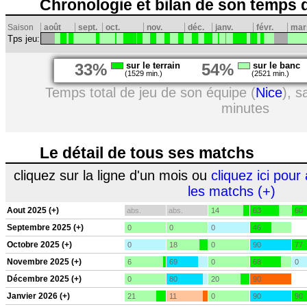
Chronologie et bilan de son temps 
Saison
août
sept.
oct.
nov.
déc.
janv.
févr.
mar
Tps jeu:
33%
sur le terrain
54%
sur le banc
(1529 min.)
(2521 min.)
Temps total de jeu de son équipe (
Nice
), 
minutes
Le détail de tous ses matchs
cliquez sur la ligne d'un mois ou
cliquez ici pour 
les matchs (+)
Aout 2025 (+)
abs.
abs.
14
63
60
Septembre 2025 (+)
0
0
0
46
Octobre 2025 (+)
0
18
0
90
77
Novembre 2025 (+)
6
69
0
68
0
Décembre 2025 (+)
0
80
20
90
Janvier 2026 (+)
21
11
0
90
90