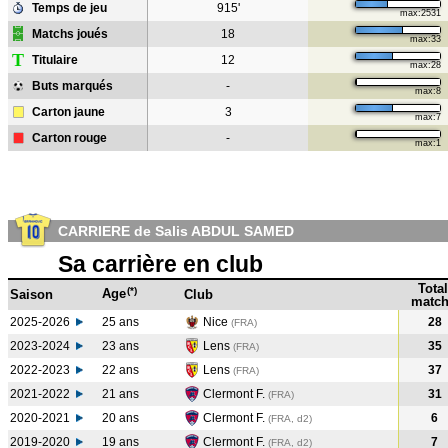
Temps de jeu
915'
max:2531
Matchs joués
18
max:33
T
Titulaire
12
max:28
Buts marqués
-
max:8
Carton jaune
3
max:7
Carton rouge
-
max:1
CARRIERE de Salis ABDUL SAMED
Sa carrière en club
Total
(*)
Age
Saison
Club
match
2025-2026
25 ans
Nice
28
(FRA)
2023-2024
23 ans
Lens
35
(FRA
)
2022-2023
22 ans
Lens
37
(FRA
)
2021-2022
21 ans
Clermont F.
31
(FRA
)
2020-2021
20 ans
Clermont F.
6
(FRA, d2)
2019-2020
19 ans
Clermont F.
7
(FRA, d2)