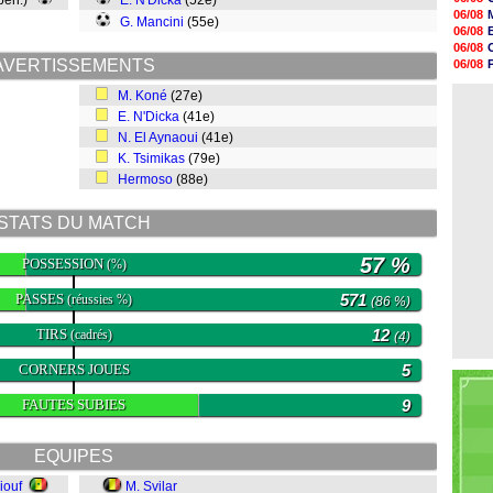
 pen.)
E. N'Dicka
(52e)
16h22
06/08
G. Mancini
(55e)
16h07
06/08
15h46
06/08
15h41
AVERTISSEMENTS
06/08
15h20
06/08
14h55
M. Koné
(27e)
06/08
14h38
E. N'Dicka
(41e)
14h19
N. El Aynaoui
(41e)
13h56
13h35
K. Tsimikas
(79e)
13h12
Hermoso
(88e)
12h48
STATS DU MATCH
57 %
POSSESSION
(%)
PASSES
571
(réussies %)
(86 %)
TIRS
12
(cadrés)
(4)
CORNERS JOUES
5
FAUTES SUBIES
9
EQUIPES
iouf
M. Svilar