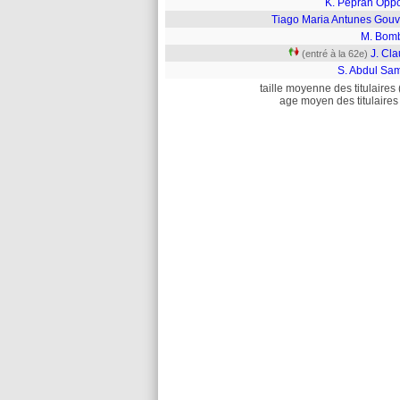
K. Peprah Opp
Tiago Maria Antunes Gouv
M. Bomb
J. Cl
(entré à la 62e)
S. Abdul Sa
taille moyenne des titulaires 
age moyen des titulaires 