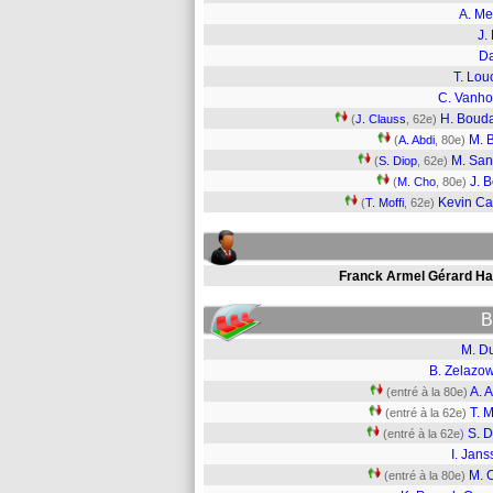
A. M
J.
D
T. Lou
C. Vanho
H. Boud
(
J. Clauss
, 62e)
M. 
(
A. Abdi
, 80e)
M. Sa
(
S. Diop
, 62e)
J. 
(
M. Cho
, 80e)
Kevin Ca
(
T. Moffi
, 62e)
Franck Armel Gérard Ha
B
M. D
B. Zelazow
A. 
(entré à la 80e)
T. M
(entré à la 62e)
S. D
(entré à la 62e)
I. Jan
M. 
(entré à la 80e)