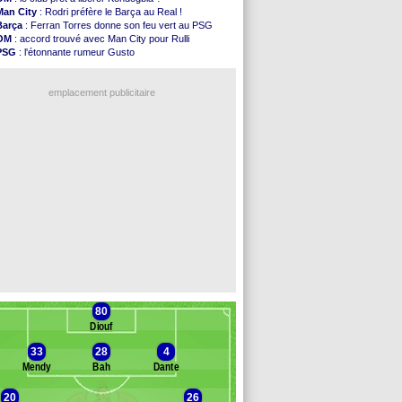
Palace
: Tomiyasu a convaincu (officiel)
Man City
: Rodri préfère le Barça au Real !
OM
: B. Genesio - "ce n'est pas idéal"
Barça
: Ferran Torres donne son feu vert au PSG
TFC
: Sion Oppong signe pour 4 ans (officiel)
OM
: accord trouvé avec Man City pour Rulli
PSG
: Liverpool va proposer 115 M€ pour ...
PSG
: l'étonnante rumeur Gusto
Norvège
: la démission d'Infantino réclamée
OM
: une offre pour Bulka
PSG
: Mbaye, deux pistes se détachent
Ouganda
: Owori battu à mort à Kampala
Monaco
: Filipe Luis veut remplacer Akliouche
emplacement publicitaire
Grenade
: Luca Zidane va changer de club
Juve
: Zhegrova très clair sur son futur
OM
: Aguerd, le plan B de Naples
Arsenal
: Guimarães a signé son contrat
Nantes
: direction Chypre pour Duverne
Voir les brèves précédentes
80
Diouf
33
28
4
Mendy
Bah
Dante
20
26