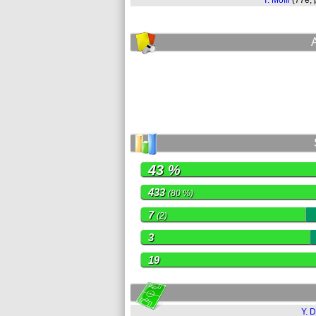
T. Moffi
(77e,
43 %
433
(80 %)
7
(2)
3
19
Y. D