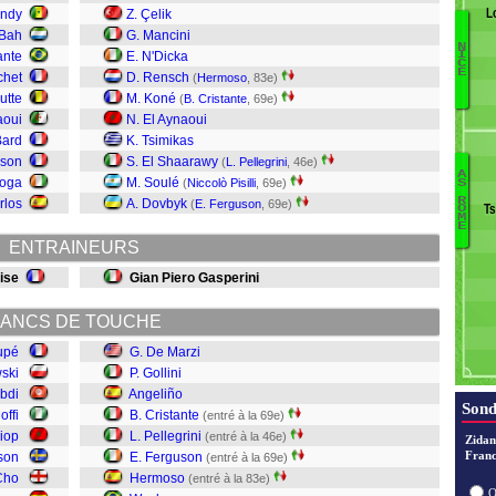
L
endy
Z. Çelik
 Bah
G. Mancini
N
ante
E. N'Dicka
A
I
C
E
C
chet
D. Rensch
(
Hermoso
, 83e)
B
utte
M. Koné
(
B. Cristante
, 69e)
aoui
N. El Aynaoui
Bard
K. Tsimikas
C
nson
S. El Shaarawy
(
L. Pellegrini
, 46e)
A
J
Boga
M. Soulé
(
Niccolò Pisilli
, 69e)
S
Gh
Di
R
rlos
A. Dovbyk
(
E. Ferguson
, 69e)
T
O
Pis
Mo
M
E
W
Ab
ENTRAINEURS
H
Z
ise
Gian Piero Gasperini
F
D
Pe
C
ANCS DE TOUCHE
A
upé
G. De Marzi
Go
ski
P. Gollini
D
Abdi
Angeliño
Sond
offi
B. Cristante
(entré à la 69e)
iop
L. Pellegrini
(entré à la 46e)
Zidan
Franc
sson
E. Ferguson
(entré à la 69e)
Cho
Hermoso
(entré à la 83e)
O