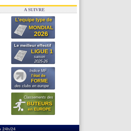
A SUIVRE
L'equipe type de
MONDIAL
2026
Le meilleur effectif
LIGUE 1
saison
2025-26
Indice MF :
l'état de
FORME
des clubs en europe
Classements des
BUTEURS
en EUROPE
o 24h/24