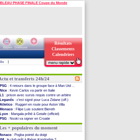
BLEAU PHASE FINALE Coupe du Monde
Résultats
Bayern
Dortmund
Classements
Calendriers
ubs
|
Actu et transferts 24h/24
PSG
: 4 retours dans le groupe face à Man Utd ...
Nice
: Kevin Carlos va partir en Italie
L1
: prison avec sursis requis contre un arbitre
Leganés
: c'est signé pour Luca Zidane (off.)
Atletico
: Ruggeri en route pour Aston Villa
Monaco
: Filipe Luis soutient Biereth
Lyon
: Mangala prêté à Getafe (officiel)
PSG
: Nsoki va signer en Croatie
Arsenal
: Naples vise Gabriel Jesus
Les + populaires du moment
Real
: Mastantuono prêté à la Fiorentina (off.)
Man City
: accord avec le Barça pour Rodri ?
Monaco
: Pogba pointé du doigt
Rennes
: Haise a prolongé (officiel)
OM
: le club prêt à libérer Kondogbia ?