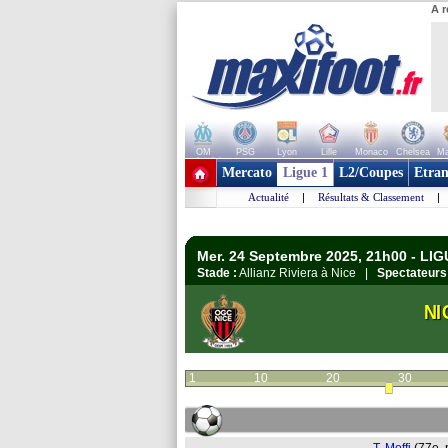
A r
OM
PSG
Lyon
Lille
Monaco
Chelsea
Ma
+ de clubs
Mercato
Ligue 1
L2/Coupes
Etran
Actualité
|
Résultats & Classement
|
Mer. 24 Septembre 2025, 21h00 - LI
Stade :
Allianz Riviera à Nice |
Spectateurs
NI
1
10
20
30