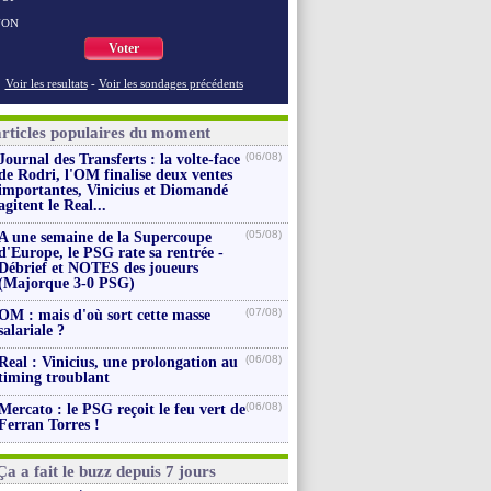
NON
Voter
Voir les resultats
-
Voir les sondages précédents
articles populaires du moment
(06/08)
Journal des Transferts : la volte-face
de Rodri, l'OM finalise deux ventes
importantes, Vinicius et Diomandé
agitent le Real...
(05/08)
A une semaine de la Supercoupe
d'Europe, le PSG rate sa rentrée -
Débrief et NOTES des joueurs
(Majorque 3-0 PSG)
(07/08)
OM : mais d'où sort cette masse
salariale ?
(06/08)
Real : Vinicius, une prolongation au
timing troublant
(06/08)
Mercato : le PSG reçoit le feu vert de
Ferran Torres !
Ça a fait le buzz depuis 7 jours