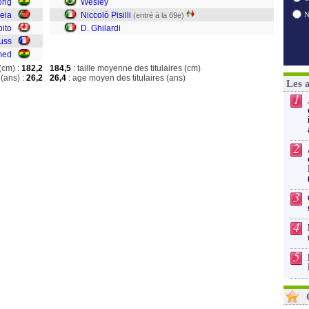
ong
Wesley
eia
Niccolò Pisilli
(entré à la 69e)
ito
D. Ghilardi
auss
med
(cm) :
182,2
184,5
: taille moyenne des titulaires (cm)
(ans) :
26,2
26,4
: age moyen des titulaires (ans)
Les 
1
2
3
4
5