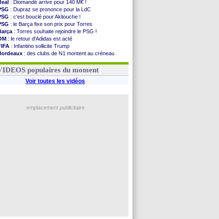
Real
: Diomandé arrive pour 140 M€ !
PSG
: Dupraz se prononce pour la LdC
PSG
: c'est bouclé pour Akliouche !
PSG
: le Barça fixe son prix pour Torres
Barça
: Torres souhaite rejoindre le PSG !
OM
: le retour d'Adidas est acté
FIFA
: Infantino sollicite Trump
Bordeaux
: des clubs de N1 montent au créneau
Argentine
: quand Medina recadre... sa mère
Real
: le démenti de Leipzig pour Diomandé
VIDEOS populaires du moment
Voir toutes les vidéos
emplacement publicitaire