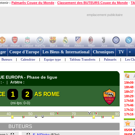
etenir :
Palmarès Coupe du Monde
-
Classement des BUTEURS Coupe du Monde
-
TA
emplacement publicitaire
n Utd
Arsenal
Liverpool
ManCity
Barca
Real
Atletico
Milan
Juve
Inter
Naples
ger
Coupe d'Europe
Les Bleus & International
Chroniques
TV
+
Buteurs
|
Calendrier
|
Equipe type
|
Tableau Transferts
|
Palmarès
|
Les Cl
GUE EUROPA - Phase de ligue
 :
- |
Arbitre :
19h09
18h48
18h37
1
2
CE
AS ROME
18h29
17h58
(mi-tps: 0-0)
17h46
17h32
40
50
60
70
80
90
17h16
16h59
16h37
BUTEURS
16h33
05/08
16h27
06/08