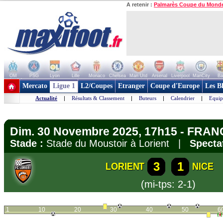
A retenir :
Palmarès Coupe du Mond
OM
PSG
Lyon
Lille
Monaco
Chelsea
Man Utd
Arsenal
Liverpool
ManCity
Ba
+ de clubs
Mercato
Ligue 1
L2/Coupes
Etranger
Coupe d'Europe
Les B
Actualité
|
Résultats & Classement
|
Buteurs
|
Calendrier
|
Equip
Dim. 30 Novembre 2025, 17h15 - FRANC
Stade :
Stade du Moustoir à Lorient |
Specta
3
1
LORIENT
NICE
(mi-tps: 2-1)
1
10
20
30
40
50
6