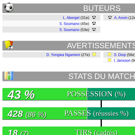
BUTEURS
L. Abergel
(31e)
A. Avom
(12e
S. Soumano
(45e)
S. Soumano
(53e)
AVERTISSEMENT
D. Yongwa Ngameni
(27e)
S. Diop
(56
I. Jansson
(
STATS DU MATC
43 %
POSSESSION
(%)
428
PASSES
(réussies %)
(86 %)
18
TIRS
(cadrés)
(7)