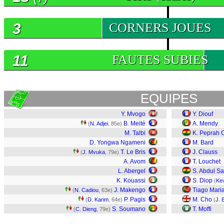
3
CORNERS JOUES
11
FAUTES SUBIES
EQUIPES
Y. Mvogo
Y. Diouf
B. Meité
A. Mendy
(
N. Adjei
, 85e)
M. Talbi
K. Peprah
D. Yongwa Ngameni
M. Bard
T. Le Bris
J. Clauss
(
J. Mvuka
, 79e)
A. Avom
T. Louchet
L. Abergel
S. Abdul S
K. Kouassi
S. Diop
(
Kev
J. Makengo
Tiago Mari
(
N. Cadiou
, 63e)
P. Pagis
M. Cho
(
D. Karim
, 64e)
(
J. 
S. Soumano
T. Moffi
(
C. Dieng
, 79e)