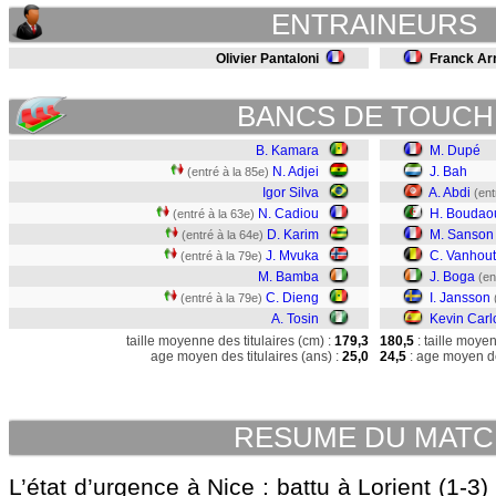
ENTRAINEURS
Olivier Pantaloni
Franck Ar
BANCS DE TOUCH
B. Kamara
M. Dupé
N. Adjei
J. Bah
(entré à la 85e)
Igor Silva
A. Abdi
(ent
N. Cadiou
H. Boudao
(entré à la 63e)
D. Karim
M. Sanson
(entré à la 64e)
J. Mvuka
C. Vanhout
(entré à la 79e)
M. Bamba
J. Boga
(en
C. Dieng
I. Jansson
(entré à la 79e)
A. Tosin
Kevin Carl
taille moyenne des titulaires (cm) :
179,3
180,5
: taille moye
age moyen des titulaires (ans) :
25,0
24,5
: age moyen de
RESUME DU MAT
L’état d’urgence à Nice : battu à Lorient (1-3