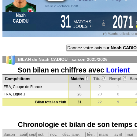
Né le 26 octobre 1998
31
2071
Noah
&
CADIOU
MATCHS
JOUES
*
(
)
(*) Matchs officiels e
Donnez votre avis sur
Noah CADIO
BILAN de Noah CADIOU - saison
2025/2026
Son bilan en chiffres avec
Lorient
Compétitions
Matchs
Titu.
Rempl.
Ban
?
?
?
FRA, Coupe de France
3
2
1
-
FRA, Ligue 1
28
20
8
Bilan total en club
31
22
9
Chronologie et bilan de son temps 
Saison
août
sept.
oct.
nov.
déc.
janv.
févr.
mars
avril
mai