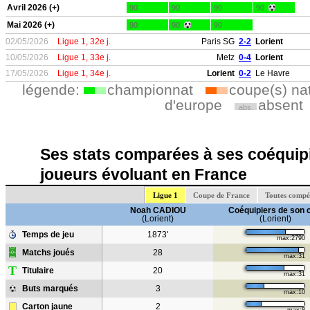
Avril 2026 (+)
90
90
90
90
Mai 2026 (+)
90
90
90
02/05/2026
Ligue 1, 32e j.
Paris SG
2-2
Lorient
10/05/2026
Ligue 1, 33e j.
Metz
0-4
Lorient
17/05/2026
Ligue 1, 34e j.
Lorient
0-2
Le Havre
légende:
championnat
coupe(s) na
d'europe
absent
abs.
Ses stats comparées à ses coéquipi
joueurs évoluant en France
Ligue 1
Coupe de France
Toutes compé
Noah CADIOU
Coéquipiers de son 
(Lorient)
(Lorient)
Temps de jeu
1873'
max:2790
Matchs joués
28
max:31
T
Titulaire
20
max:31
Buts marqués
3
max:10
Carton jaune
2