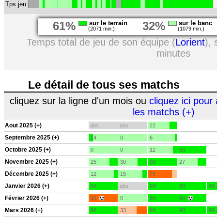
Tps jeu:
61%
sur le terrain
32%
sur le banc
(2071 min.)
(1079 min.)
Temps total de jeu de son équipe (
Lorient
),
minutes
Le détail de tous ses matchs
cliquez sur la ligne d'un mois ou
cliquez ici pour 
les matchs (+)
Aout 2025 (+)
abs.
abs.
22
Septembre 2025 (+)
14
0
6
Octobre 2025 (+)
0
0
12
90
Novembre 2025 (+)
25
30
90
27
Décembre 2025 (+)
12
15
75
Janvier 2026 (+)
90
abs.
90
90
90
Février 2026 (+)
90
0
90
90
Mars 2026 (+)
90
33
90
90
90