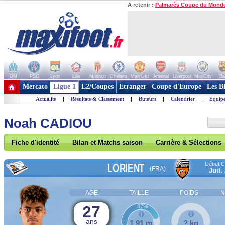
A retenir :
Palmarès Coupe du Mond
OM
PSG
Lyon
Lille
Monaco
Chelsea
Man Utd
Arsenal
Liverpool
ManCity
Ba
+ de clubs
Mercato
Ligue 1
L2/Coupes
Etranger
Coupe d'Europe
Les B
Actualité
|
Résultats & Classement
|
Buteurs
|
Calendrier
|
Equipe
Noah CADIOU
Fiche d'identité
Bilan et Matchs saison
Carrière & Sélections
Début Co
LORIENT
(FRA)
Juil.
AGE
TAILLE
POIDS
N
27
87%
ans
1,91 m
? kg