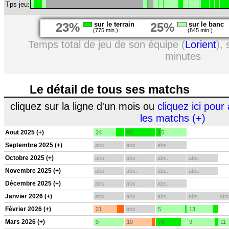
Tps jeu:
23%
sur le terrain
25%
sur le banc
(775 min.)
(845 min.)
Temps total de jeu de son équipe (
Lorient
),
minutes
Le détail de tous ses matchs
cliquez sur la ligne d'un mois ou
cliquez ici pour 
les matchs (+)
Aout 2025 (+)
24
90
15
Septembre 2025 (+)
abs.
abs.
abs.
Octobre 2025 (+)
abs.
abs.
abs.
abs.
Novembre 2025 (+)
abs.
abs.
abs.
abs.
Décembre 2025 (+)
abs.
abs.
abs.
Janvier 2026 (+)
abs.
abs.
abs.
abs.
abs
Février 2026 (+)
21
abs.
5
13
Mars 2026 (+)
0
10
74
9
11