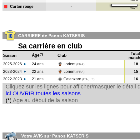
max:8
Carton rouge
-
max:1
CARRIERE de Panos KATSERIS
Sa carrière en club
Total
(*)
Age
Saison
Club
match
2025-2026
24 ans
Lorient
18
(FRA)
2023-2024
22 ans
Lorient
15
(FRA
)
2022-2023
21 ans
Catanzaro
16
(ITA, d3)
Cliquez sur les lignes pour afficher/masquer le détai
ici OUVRIR toutes les saisons
(*)
Age au début de la saison
Votre AVIS sur Panos KATSERIS