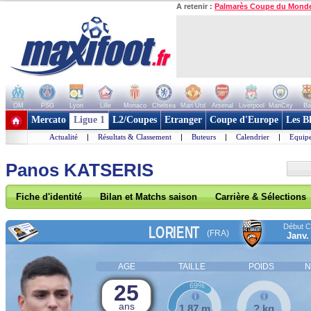
A retenir :
Palmarès Coupe du Mond
OM
PSG
Lyon
Lille
Monaco
Chelsea
Man Utd
Arsenal
Liverpool
ManCity
Ba
+ de clubs
Mercato
Ligue 1
L2/Coupes
Etranger
Coupe d'Europe
Les B
Actualité
|
Résultats & Classement
|
Buteurs
|
Calendrier
|
Equipe
Panos KATSERIS
Fiche d'identité
Bilan et Matchs saison
Carrière & Sélections
Début Co
LORIENT
(FRA)
Janv.
AGE
TAILLE
POIDS
N
25
69%
ans
1,87 m
? kg