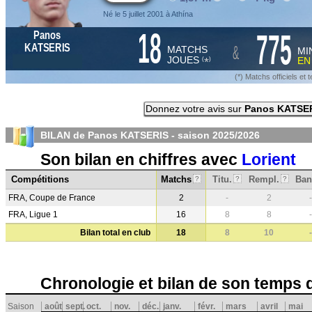
Né le 5 juillet 2001 à Athína
18
775
Panos
&
KATSERIS
MATCHS
MI
JOUES
E
*
(
)
(*) Matchs officiels e
Donnez votre avis sur
Panos KATSE
BILAN de Panos KATSERIS - saison
2025/2026
Son bilan en chiffres avec
Lorient
Compétitions
Matchs
Titu.
Rempl.
Ban
?
?
?
FRA, Coupe de France
2
-
2
-
FRA, Ligue 1
16
8
8
-
Bilan total en club
18
8
10
-
Chronologie et bilan de son temps 
Saison
août
sept.
oct.
nov.
déc.
janv.
févr.
mars
avril
mai