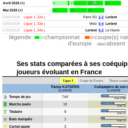
Avril 2026 (+)
9
67
82
85
Mai 2026 (+)
80
90
90
02/05/2026
Ligue 1, 32e j.
Paris SG
2-2
Lorient
10/05/2026
Ligue 1, 33e j.
Metz
0-4
Lorient
17/05/2026
Ligue 1, 34e j.
Lorient
0-2
Le Havre
légende:
championnat
coupe(s) na
d'europe
absent
abs.
Ses stats comparées à ses coéquipi
joueurs évoluant en France
Ligue 1
Coupe de France
Toutes compé
Panos KATSERIS
Coéquipiers de son 
(Lorient)
(Lorient)
Temps de jeu
744'
max:2790
Matchs joués
16
max:31
T
Titulaire
8
max:31
Buts marqués
1
max:10
Carton jaune
3