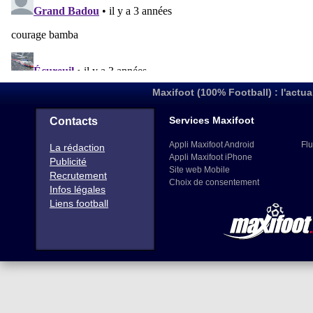
Maxifoot (100% Football) : l'actua
Services Maxifoot
Contacts
Appli Maxifoot Android
Flu
La rédaction
Appli Maxifoot iPhone
Publicité
Site web Mobile
Recrutement
Choix de consentement
Infos légales
Liens football