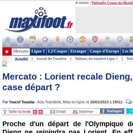
A retenir :
Palmarès Coupe du Mond
OM
PSG
Lyon
Lille
Monaco
Chelsea
Man Utd
Arsenal
Liverpool
ManCity
Ba
+ de clubs
Mercato
Ligue 1
L2/Coupes
Etranger
Coupe d'Europe
Les B
Actualité
|
Journal des Transferts
|
Tableaux des transferts Ligue 1
|
Tabl
Mercato : Lorient recale Dieng, 
case départ ?
Par
Youcef Touaitia
-
Actu Transferts, Mise en ligne: le
26/01/2023
à
19h11
-
T
Taille du texte:
Email
Imprimer
Proche d'un départ de l'Olympique d
Dieng ne rejoindra pas Lorient. En ef