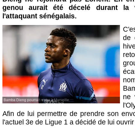
genou aurait été décelé durant la 
l'attaquant sénégalais.
C'es
de 
hiv
ret
gro
éc
nom
Bam
ne 
Bamba Dieng pourrait rester à Marseille.
l'O
Afin de lui permettre de prendre son env
l'actuel 3e de Ligue 1 a décidé de lui ouvrir 